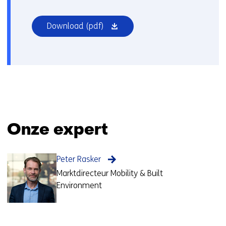
(opent
Download
(pdf)
in
nieuw
venster)
Onze expert
Peter Rasker
Marktdirecteur Mobility & Built
Environment