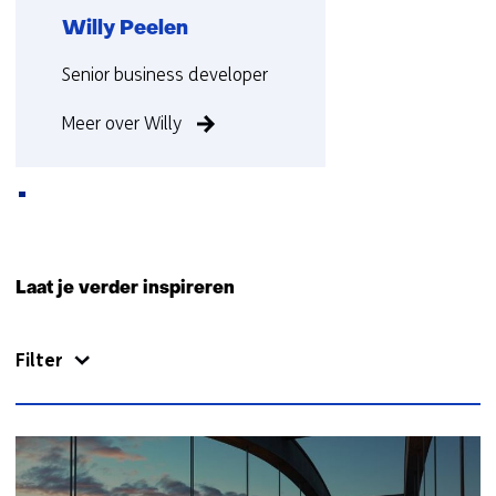
Willy Peelen
Functie:
Senior business developer
Meer over Willy
Terug
naar
Laat je verder inspireren
navigatie
(Neem
Filter
contact
met
ons
op)
33
resultaten,