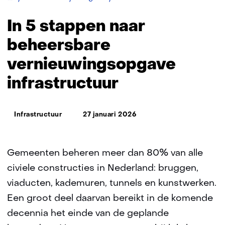
5
stappen
In 5 stappen naar
naar
beheersbare
beheersbare
vernieuwingsopgave
vernieuwingsopgave
infrastructuur
infrastructuur
Thema:
Infrastructuur
27 januari 2026
Gemeenten beheren meer dan 80% van alle
civiele constructies in Nederland: bruggen,
viaducten, kademuren, tunnels en kunstwerken.
Een groot deel daarvan bereikt in de komende
decennia het einde van de geplande