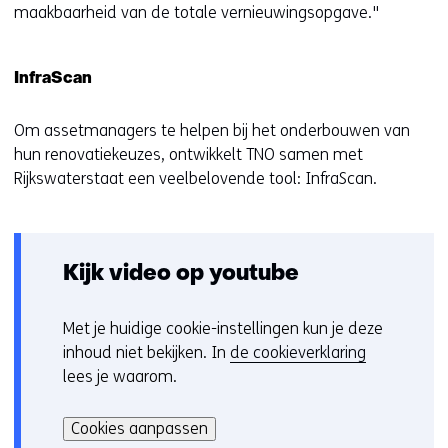
maakbaarheid van de totale vernieuwingsopgave."
InfraScan
Om assetmanagers te helpen bij het onderbouwen van
hun renovatiekeuzes, ontwikkelt TNO samen met
Rijkswaterstaat een veelbelovende tool: InfraScan.
Kijk video op youtube
Met je huidige cookie-instellingen kun je deze
C
inhoud niet bekijken. In
de cookieverklaring
o
lees je waarom.
o
Hier
k
kan
i
Cookies aanpassen
het