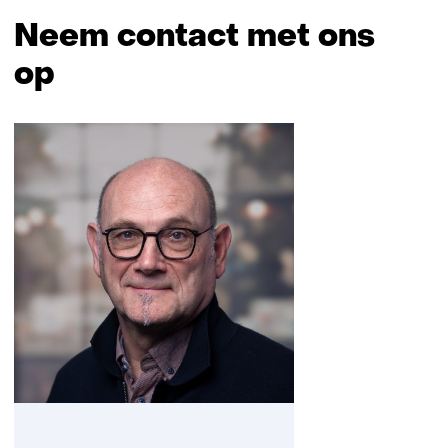
Neem contact met ons
op
Sla
navigatie
over
(Neem
contact
met
ons
op)