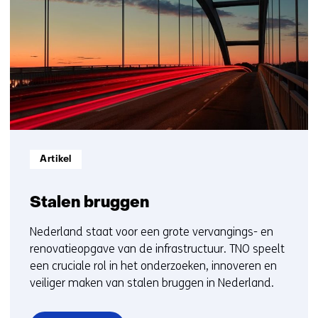
getoond
1
t/m
5
Informatietype:
Artikel
Stalen bruggen
Nederland staat voor een grote vervangings- en
renovatieopgave van de infrastructuur. TNO speelt
een cruciale rol in het onderzoeken, innoveren en
veiliger maken van stalen bruggen in Nederland.