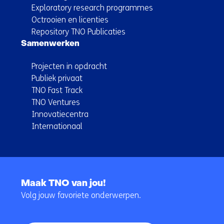
Exploratory research programmes
Octrooien en licenties
Repository TNO Publicaties
Samenwerken
Projecten in opdracht
Publiek privaat
TNO Fast Track
TNO Ventures
Innovatiecentra
Internationaal
Terug
naar
Maak TNO van jou!
navigatie
Volg jouw favoriete onderwerpen.
(Hoofdnavigatie)