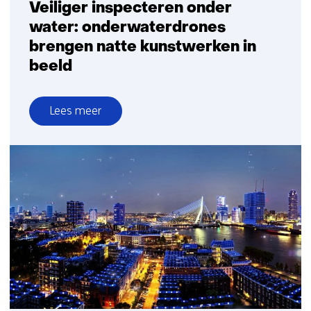
Veiliger inspecteren onder
water: onderwaterdrones
brengen natte kunstwerken in
beeld
Lees meer
over
Veiliger
inspecteren
onder
water:
onderwaterdrones
brengen
natte
kunstwerken
in
beeld