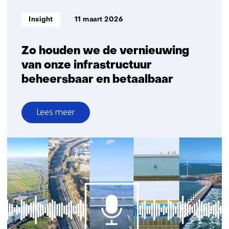
Informatietype:
Insight
11 maart 2026
Zo houden we de vernieuwing
van onze infrastructuur
beheersbaar en betaalbaar
Lees meer
over
Zo
houden
we
de
vernieuwing
van
onze
infrastructuur