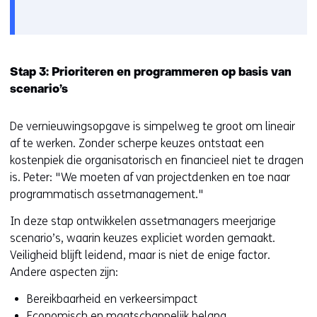
e
gebruik
v
van
o
cookies
o
op
r
Stap 3: Prioriteren en programmeren op basis van
deze
k
scenario’s
website
e
worden
u
De vernieuwingsopgave is simpelweg te groot om lineair
toegestaan
r
af te werken. Zonder scherpe keuzes ontstaat een
of
w
kostenpiek die organisatorisch en financieel niet te dragen
geweigerd.
i
is. Peter: "We moeten af van projectdenken en toe naar
j
programmatisch assetmanagement."
z
In deze stap ontwikkelen assetmanagers meerjarige
i
scenario’s, waarin keuzes expliciet worden gemaakt.
g
Veiligheid blijft leidend, maar is niet de enige factor.
e
Andere aspecten zijn:
n
Bereikbaarheid en verkeersimpact
Economisch en maatschappelijk belang