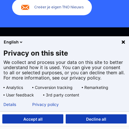
Creëer je eigen TNO Nieuws
English
Privacy on this site
We collect and process your data on this site to better
Cookies
understand how it is used. You can give your consent
Privacy statement
to all or selected purposes, or you can decline them all.
Toegankelijkheid
For more information, see our privacy policy.
Disclaimer
Analytics
Conversion tracking
Remarketing
Algemene voorwaarden
User feedback
3rd party content
Geselecteerde
NL
Details
Privacy policy
taal:
Accept all
Decline all