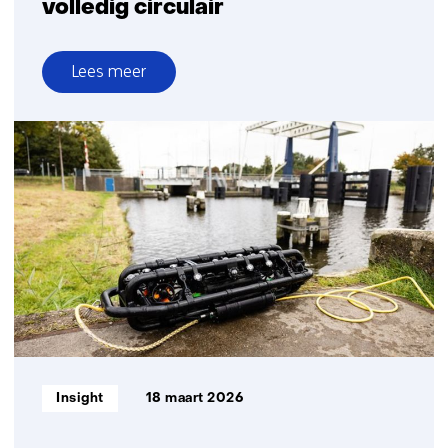
volledig circulair
Lees meer
over
Remontabele
duiker:
sneller
bouwen,
slimmer
vervangen
en
volledig
circulair
Informatietype:
Insight
18 maart 2026