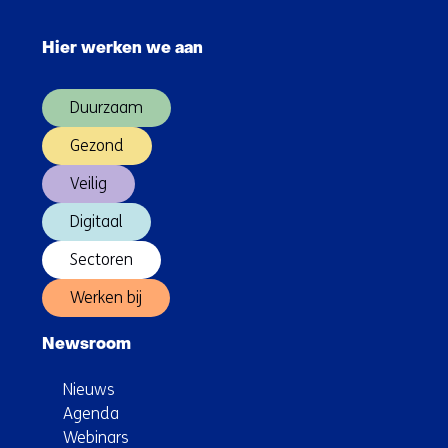
Sla
navigatie
Hier werken we aan
over
(Hoofdnavigatie)
Duurzaam
Gezond
Veilig
Digitaal
Sectoren
Werken bij
Newsroom
Nieuws
Agenda
Webinars