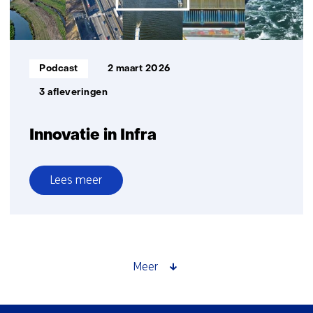
beheersbaar
en
betaalbaar
Informatietype:
Podcast
2 maart 2026
3 afleveringen
Innovatie in Infra
Lees meer
over
Innovatie
in
Infra
Meer