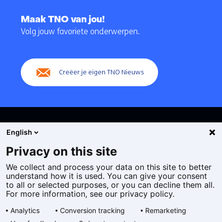
Terug
naar
Maak TNO van jou!
navigatie
Volg jouw favoriete onderwerpen.
(Hoofdnavigatie)
Creëer je eigen TNO Nieuws
English
Privacy on this site
We collect and process your data on this site to better
Cookies
understand how it is used. You can give your consent
Privacy statement
to all or selected purposes, or you can decline them all.
Toegankelijkheid
For more information, see our privacy policy.
Disclaimer
Analytics
Conversion tracking
Remarketing
Algemene voorwaarden