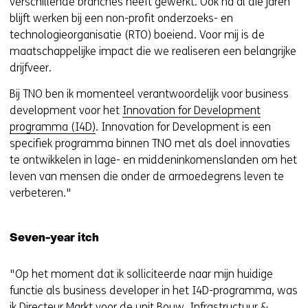
verschillende branches heeft gewerkt. Ook na al die jaren
blijft werken bij een non-profit onderzoeks- en
technologieorganisatie (RTO) boeiend. Voor mij is de
maatschappelijke impact die we realiseren een belangrijke
drijfveer.
Bij TNO ben ik momenteel verantwoordelijk voor business
development voor het
Innovation for Development
programma (I4D)
. Innovation for Development is een
specifiek programma binnen TNO met als doel innovaties
te ontwikkelen in lage- en middeninkomenslanden om het
leven van mensen die onder de armoedegrens leven te
verbeteren."
Seven-year itch
"Op het moment dat ik solliciteerde naar mijn huidige
functie als business developer in het I4D-programma, was
ik Directeur Markt voor de unit Bouw, Infrastructuur &