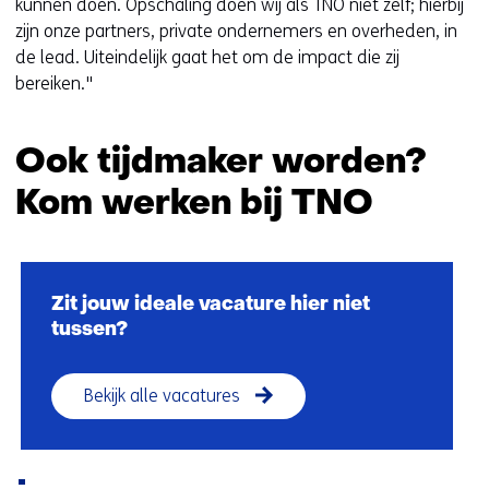
kunnen doen. Opschaling doen wij als TNO niet zelf; hierbij
zijn onze partners, private ondernemers en overheden, in
de lead. Uiteindelijk gaat het om de impact die zij
bereiken."
Ook tijdmaker worden?
Kom werken bij TNO
Sla
navigatie
over
Zit jouw ideale vacature hier niet
(Ook
tussen?
tijdmaker
worden?
Bekijk alle vacatures
Kom
werken
bij
TNO)