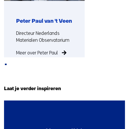
Peter Paul van 't Veen
Functie:
Directeur Nederlands
Materialen Observatorium
Meer over Peter Paul
Terug
naar
Laat je verder inspireren
navigatie
(Neem
1
contact
resultaat
met
ons
op)