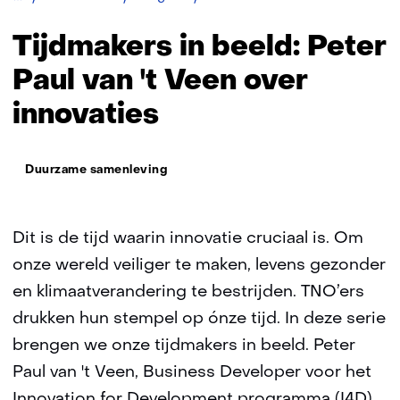
in
beeld:
Tijdmakers in beeld: Peter
Peter
Paul
Paul van 't Veen over
van
innovaties
't
Veen
Thema:
Duurzame samenleving
Dit is de tijd waarin innovatie cruciaal is. Om
onze wereld veiliger te maken, levens gezonder
en klimaatverandering te bestrijden. TNO’ers
drukken hun stempel op ónze tijd. In deze serie
brengen we onze tijdmakers in beeld. Peter
Paul van 't Veen, Business Developer voor het
Innovation for Development programma (I4D),