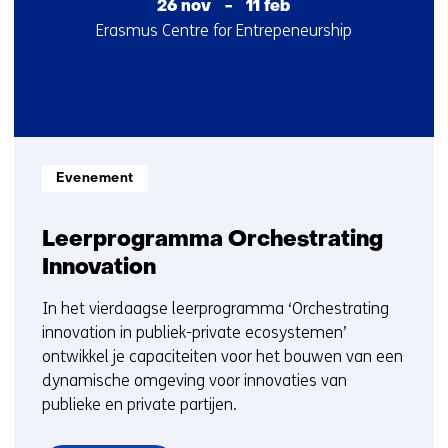
26 nov
-
11 feb
Startdatum
Locatie
Erasmus Centre for Entrepeneurship
:
:
Informatietype:
Evenement
Leerprogramma Orchestrating
Innovation
In het vierdaagse leerprogramma ‘Orchestrating
innovation in publiek-private ecosystemen’
ontwikkel je capaciteiten voor het bouwen van een
dynamische omgeving voor innovaties van
publieke en private partijen.