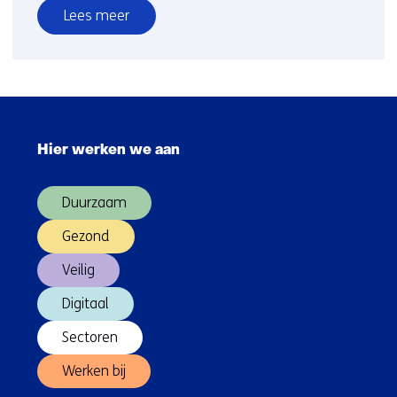
Lees meer
over
Leerprogramma
Orchestrating
Innovation
Sla
navigatie
Hier werken we aan
over
(Hoofdnavigatie)
Duurzaam
Gezond
Veilig
Digitaal
Sectoren
Werken bij