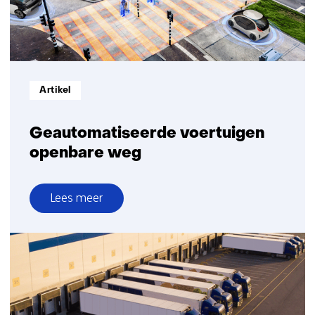
Informatietype:
Artikel
Geautomatiseerde voertuigen
openbare weg
Lees meer
over
Geautomatiseerde
voertuigen
openbare
weg