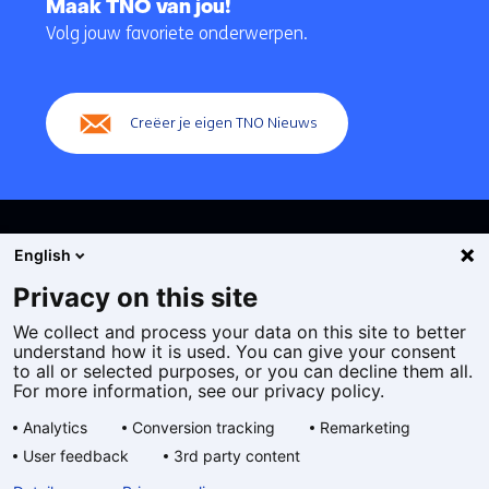
naar
Maak TNO van jou!
navigatie
Volg jouw favoriete onderwerpen.
(Hoofdnavigatie)
Creëer je eigen TNO Nieuws
English
Privacy on this site
We collect and process your data on this site to better
Cookies
understand how it is used. You can give your consent
Privacy statement
to all or selected purposes, or you can decline them all.
Toegankelijkheid
For more information, see our privacy policy.
Disclaimer
Analytics
Conversion tracking
Remarketing
Algemene voorwaarden
User feedback
3rd party content
Geselecteerde
NL