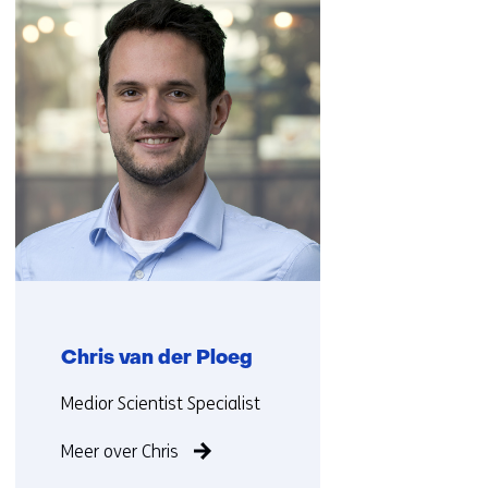
over
de
(Neem
slag?
contact
Bekijk
met
de
ons
vacatures)
op)
Chris van der Ploeg
Functie:
Medior Scientist Specialist
Meer over Chris