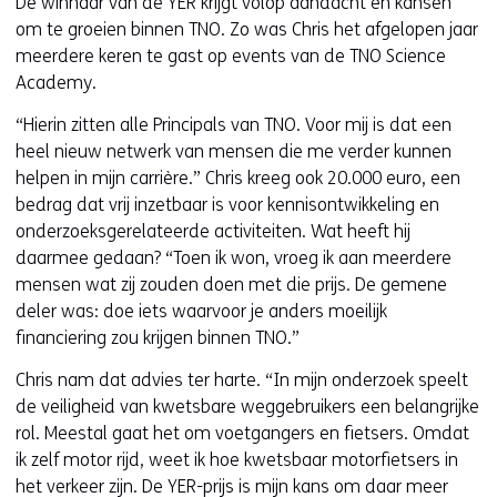
De winnaar van de YER krijgt volop aandacht en kansen
om te groeien binnen TNO. Zo was Chris het afgelopen jaar
meerdere keren te gast op events van de TNO Science
Academy.
“Hierin zitten alle Principals van TNO. Voor mij is dat een
heel nieuw netwerk van mensen die me verder kunnen
helpen in mijn carrière.” Chris kreeg ook 20.000 euro, een
bedrag dat vrij inzetbaar is voor kennisontwikkeling en
onderzoeksgerelateerde activiteiten. Wat heeft hij
daarmee gedaan? “Toen ik won, vroeg ik aan meerdere
mensen wat zij zouden doen met die prijs. De gemene
deler was: doe iets waarvoor je anders moeilijk
financiering zou krijgen binnen TNO.”
Chris nam dat advies ter harte. “In mijn onderzoek speelt
de veiligheid van kwetsbare weggebruikers een belangrijke
rol. Meestal gaat het om voetgangers en fietsers. Omdat
ik zelf motor rijd, weet ik hoe kwetsbaar motorfietsers in
het verkeer zijn. De YER-prijs is mijn kans om daar meer