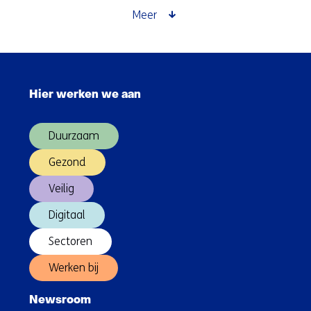
en
Meer
zelfrijdende
auto
Sla
navigatie
Hier werken we aan
over
(Hoofdnavigatie)
Duurzaam
Gezond
Veilig
Digitaal
Sectoren
Werken bij
Newsroom