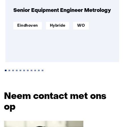
navigatie
over
Senior Equipment Engineer Metrology
(Ook
als
werklocatie:
Werken
Opleidingsniveau:
Eindhoven
Hybride
WO
scientist
op
aan
afstand:
de
slag?
Bekijk
de
vacatures)
Terug
naar
Neem contact met ons
navigatie
op
(Ook
als
Sla
scientist
navigatie
aan