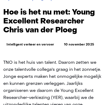
is
het
Hoe is het nu met: Young
nu
met:
Excellent Researcher
YER
Chris van der Ploeg
winnaar
Chris
van
Thema:
der
Intelligent verkeer en vervoer
10 november 2025
Ploeg
TNO is het huis van talent. Daarom zetten we
onze talentvolle collega's graag in het zonnetje.
Jonge experts maken het onmogelijke mogelijk
en kunnen grenzen verleggen. Jaarlijks
organiseren we daarom de Young Excellent
Researcher-verkiezing (YER), waarbij we de
uitzonderlijke talenten vieren van onze