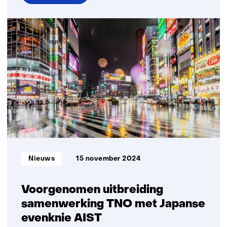
over
Opening
van
MARQ:
Innovatiecentrum
voor
Smart
Mobility
op
de
Automotive
Campus
in
Informatietype:
Nieuws
15 november 2024
Helmond
Voorgenomen uitbreiding
samenwerking TNO met Japanse
evenknie AIST