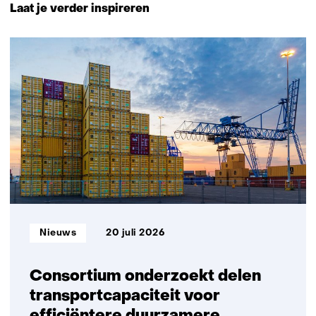
naar
Laat je verder inspireren
navigatie
(Neem
16
contact
resultaten,
met
getoond
ons
1
op)
t/m
5
Informatietype:
Nieuws
20 juli 2026
Consortium onderzoekt delen
transportcapaciteit voor