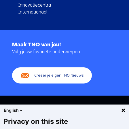
Innovatiecentra
Internationaal
Terug
naar
Maak TNO van jou!
navigatie
Volg jouw favoriete onderwerpen.
(Hoofdnavigatie)
Creëer je eigen TNO Nieuws
English
Privacy on this site