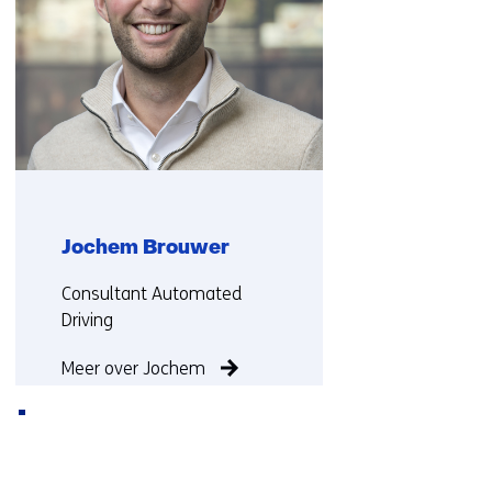
ons
op)
Jochem Brouwer
Functie:
Consultant Automated
Driving
Meer over Jochem
Terug