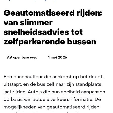
rijden:
van
Geautomatiseerd rijden:
slimmer
snelheidsadvies
van slimmer
tot
snelheidsadvies tot
zelfparkerende
bussen
zelfparkerende bussen
Thema:
AV openbare weg
1 mei 2026
Een buschauffeur die aankomt op het depot,
uitstapt, en de bus zelf naar zijn standplaats
laat rijden. Auto's die hun snelheid aanpassen
op basis van actuele verkeersinformatie. De
mogelijkheden van geautomatiseerd rijden