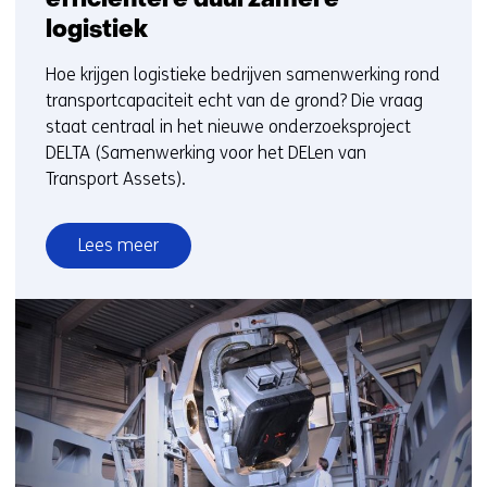
efficiëntere duurzamere
logistiek
Hoe krijgen logistieke bedrijven samenwerking rond
transportcapaciteit echt van de grond? Die vraag
staat centraal in het nieuwe onderzoeksproject
DELTA (Samenwerking voor het DELen van
Transport Assets).
Lees meer
over
Consortium
onderzoekt
delen
transportcapaciteit
voor
efficiëntere
duurzamere
logistiek