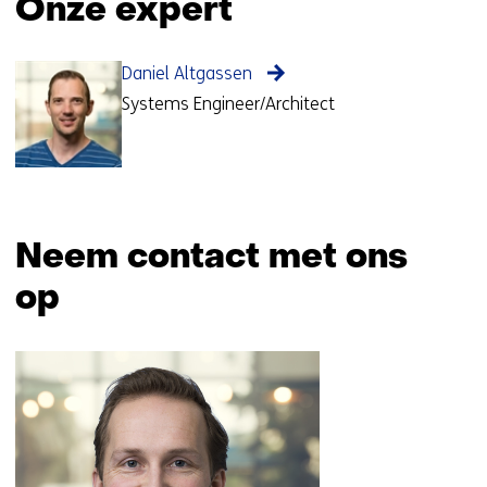
Onze expert
Daniel Altgassen
Systems Engineer/Architect
Neem contact met ons
op
Sla
navigatie
over
(Neem
contact
met