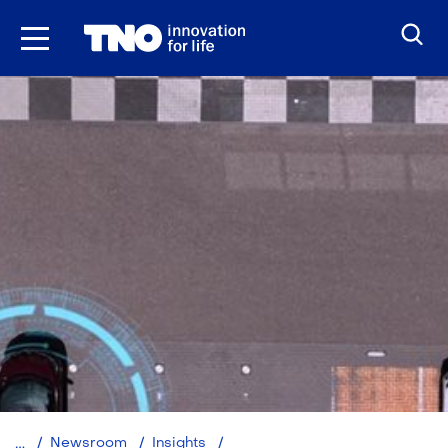
Ga
naar
inhoud
Geautomatiseerd
Newsroom
Insights