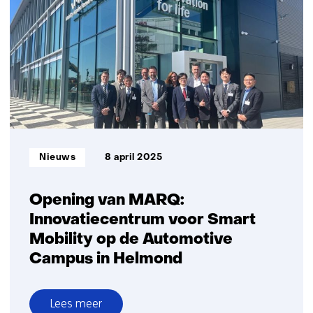
en
laden
voor
logistiek
op
de
Maasvlakte
Informatietype:
Nieuws
8 april 2025
Opening van MARQ:
Innovatiecentrum voor Smart
Mobility op de Automotive
Campus in Helmond
Lees meer