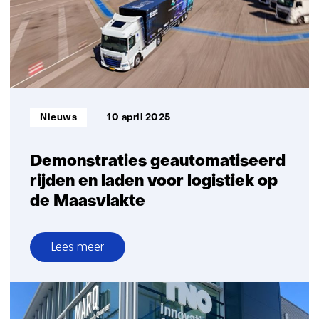
voor
geautomatiseerd
vervoer
Informatietype:
Nieuws
10 april 2025
Demonstraties geautomatiseerd
rijden en laden voor logistiek op
de Maasvlakte
Lees meer
over
Demonstraties
geautomatiseerd
rijden