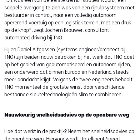
“Dit was een van de eerste demonstraties waarbij een
soepele overgang te zien was van een rijhulpsysteem met
bestuurder in control, naar een volledig autonoom
opererend voertuig op een logistiek terrein, met één druk
op de knop", zegt Jochem Brouwer, consultant
automated driving bij TNO.
Hij en Daniel Altgassen (systems engineer/architect bij
TNO) zijn beiden nauw betrokken bij het
werk dat TNO doet
op het gebied van geautomatiseerd en autonoom rijden,
een onderwerp dat binnen Europa en Nederland steeds
meer aandacht krijgt. Volgens de twee engineers behaalt
TNO momenteel de grootste winst door verschillende
bestaande sleuteltechnologieën slim te combineren.
Nauwkeurig snelheidsadvies op de openbare weg
Hoe dat werkt in de praktijk? Neem het snelheidsadvies op
de openbare weg. Hiervoor wordt ‘Intelligent Speed