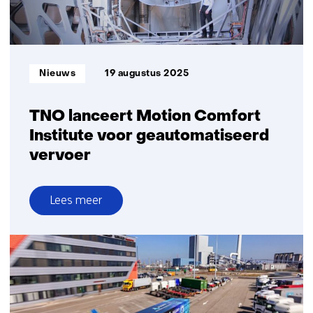
Informatietype:
Nieuws
19 augustus 2025
TNO lanceert Motion Comfort
Institute voor geautomatiseerd
vervoer
Lees meer
over
TNO
lanceert
Motion
Comfort
Institute