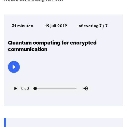
Afspeelduur:
Datum
31 minuten
19 juli 2019
aflevering 7 / 7
uitzending:
Quantum computing for encrypted
communication