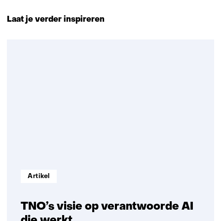
Terug
naar
Laat je verder inspireren
navigatie
(Neem
31
contact
resultaten,
met
getoond
ons
1
op)
t/m
5
Informatietype:
Artikel
TNO’s visie op verantwoorde AI
die werkt