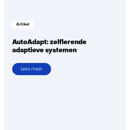
Informatietype:
Artikel
AutoAdapt: zelflerende
adaptieve systemen
Lees meer
over
AutoAdapt:
zelflerende
adaptieve
systemen