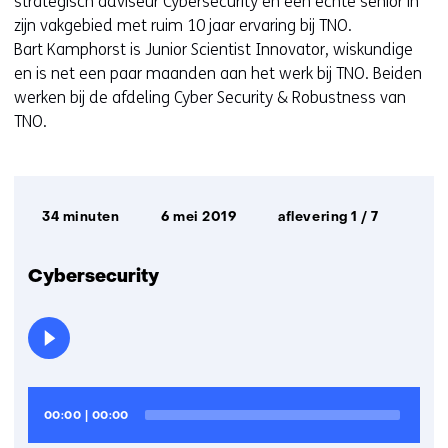
strategisch adviseur Cybersecurity en een echte senior in
zijn vakgebied met ruim 10 jaar ervaring bij TNO.
Bart Kamphorst is Junior Scientist Innovator, wiskundige
en is net een paar maanden aan het werk bij TNO. Beiden
werken bij de afdeling Cyber Security & Robustness van
TNO.
Afspeelduur:
Datum
34 minuten
6 mei 2019
aflevering 1 / 7
uitzending:
Cybersecurity
Audiospeler
Huidige
Totale
00:00
|
00:00
tijd
looptijd