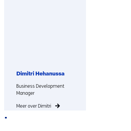
met
ons
op)
Dimitri Hehanussa
Functie:
Business Development
Manager
Meer over Dimitri