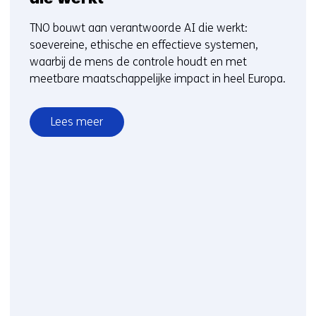
TNO bouwt aan verantwoorde AI die werkt:
soevereine, ethische en effectieve systemen,
waarbij de mens de controle houdt en met
meetbare maatschappelijke impact in heel Europa.
Lees meer
over
TNO’s
visie
op
verantwoorde
AI
die
werkt