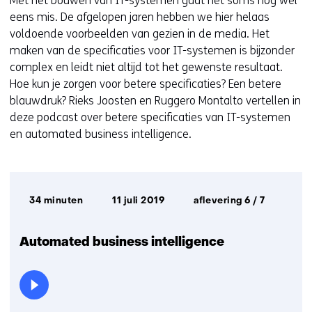
Met het bouwen van IT-systemen gaat het soms nog wel
eens mis. De afgelopen jaren hebben we hier helaas
voldoende voorbeelden van gezien in de media. Het
maken van de speciﬁcaties voor IT-systemen is bijzonder
complex en leidt niet altijd tot het gewenste resultaat.
Hoe kun je zorgen voor betere speciﬁcaties? Een betere
blauwdruk? Rieks Joosten en Ruggero Montalto vertellen in
deze podcast over betere specificaties van IT-systemen
en automated business intelligence.
Afspeelduur:
Datum
34 minuten
11 juli 2019
aflevering 6 / 7
uitzending:
Automated business intelligence