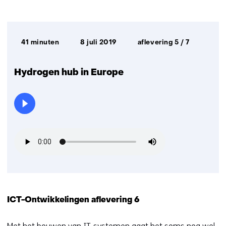
Afspeelduur:
Datum
41 minuten
8 juli 2019
aflevering 5 / 7
uitzending:
Hydrogen hub in Europe
ICT-Ontwikkelingen aflevering 6