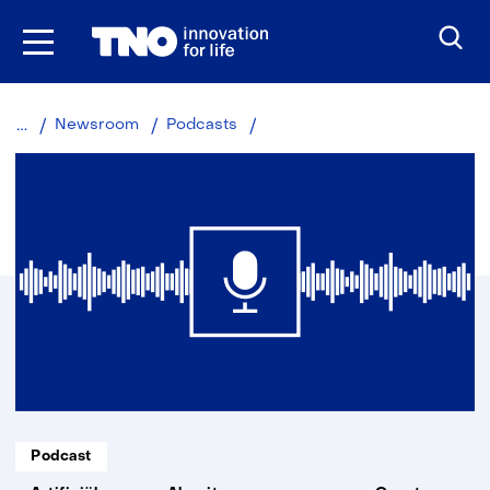
Ga
naar
inhoud
ICT-
Newsroom
Podcasts
Ontwikkelingen
Informatietype:
Podcast
Thema: