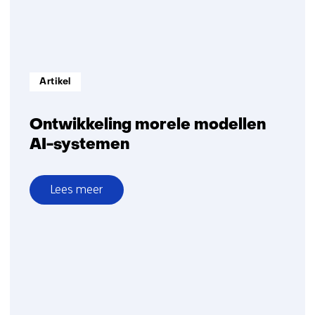
Informatietype:
Artikel
Ontwikkeling morele modellen
AI-systemen
Lees meer
over
Ontwikkeling
morele
modellen
AI-
systemen