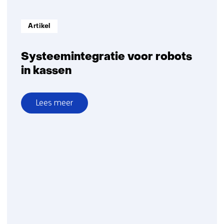
Informatietype:
Artikel
Systeemintegratie voor robots
in kassen
Lees meer
over
Systeemintegratie
voor
robots
in
kassen