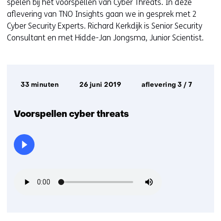
spelen bij het voorspellen van Cyber Threats. In deze
aﬂevering van TNO Insights gaan we in gesprek met 2
Cyber Security Experts. Richard Kerkdijk is Senior Security
Consultant en met Hidde-Jan Jongsma, Junior Scientist.
Afspeelduur:
Datum
33 minuten
26 juni 2019
aflevering 3 / 7
uitzending:
Voorspellen cyber threats