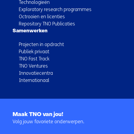
Technologieën
Exploratory research programmes
Octrooien en licenties
Repository TNO Publicaties
Samenwerken
Projecten in opdracht
Publiek privaat
TNO Fast Track
TNO Ventures
Innovatiecentra
Internationaal
Terug
naar
Maak TNO van jou!
navigatie
Volg jouw favoriete onderwerpen.
(Hoofdnavigatie)