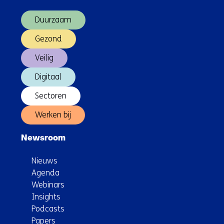
(Hoofdnavigatie)
Duurzaam
Gezond
Veilig
Digitaal
Sectoren
Werken bij
Newsroom
Nieuws
Agenda
Webinars
Insights
Podcasts
Papers