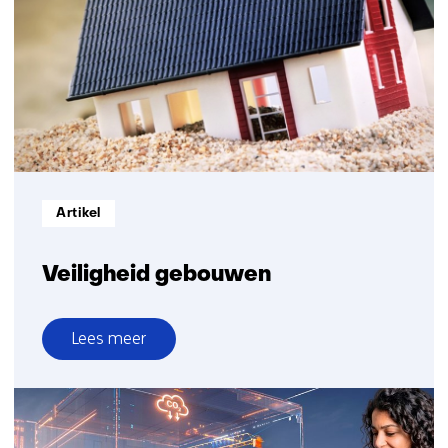
duurzaam
beton
Informatietype:
Artikel
Veiligheid gebouwen
Lees meer
over
Veiligheid
gebouwen