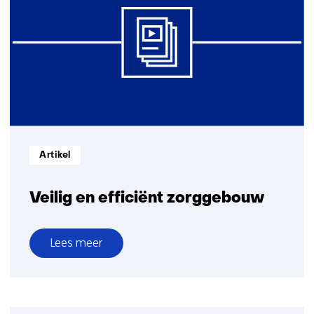
Informatietype:
Artikel
Veilig en efficiënt zorggebouw
Lees meer
over
Veilig
en
efficiënt