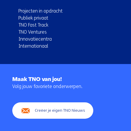
Projecten in opdracht
Publiek privaat
TNO Fast Track
TNO Ventures
Innovatiecentra
Internationaal
Terug
naar
Maak TNO van jou!
navigatie
Volg jouw favoriete onderwerpen.
(Hoofdnavigatie)
Creëer je eigen TNO Nieuws