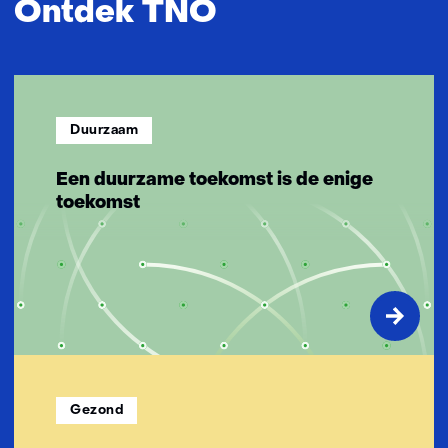
Ontdek TNO
n
n
o
v
a
Duurzaam
t
i
Een duurzame toekomst is de enige
e
toekomst
v
e
o
p
l
o
s
s
i
Gezond
n