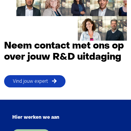
Neem contact met ons op
over jouw R&D uitdaging
Vind jouw expert
Sla
navigatie
Hier werken we aan
over
(Hoofdnavigatie)