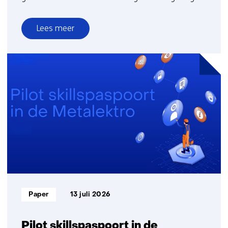
Lees meer
over
Handreiking:
Waardegedreven
gezonde
gebiedsontwikkeling
Informatietype:
Paper
13 juli 2026
Pilot skillspaspoort in de