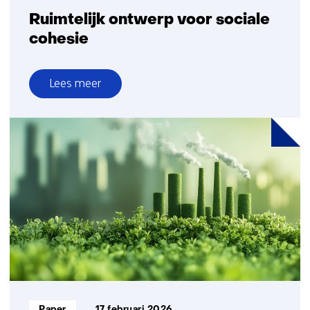
Ruimtelijk ontwerp voor sociale
cohesie
Lees meer
over
Ruimtelijk
ontwerp
voor
sociale
cohesie
Informatietype:
Paper
17 februari 2026