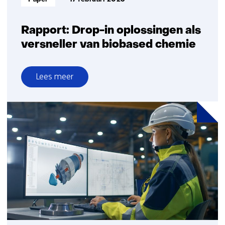
Rapport: Drop-in oplossingen als
versneller van biobased chemie
Lees meer
over
Rapport:
Drop-
in
oplossingen
als
versneller
van
biobased
chemie