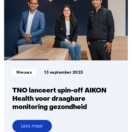
eerste
methode
voor
volledig
circulaire
elektronica
Informatietype:
Nieuws
13 september 2023
TNO lanceert spin-off AIKON
Health voor draagbare
monitoring gezondheid
Lees meer