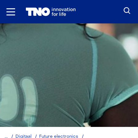
Ga
naar
inhoud
Hybride
Digitaal
Future electronics