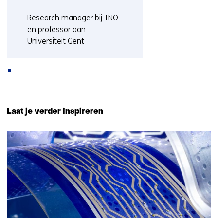
Functie:
Research manager bij TNO
en professor aan
Universiteit Gent
Meer over Jeroen
Terug
naar
Laat je verder inspireren
navigatie
(Neem
7
contact
resultaten,
met
getoond
ons
6
op)
t/m
7