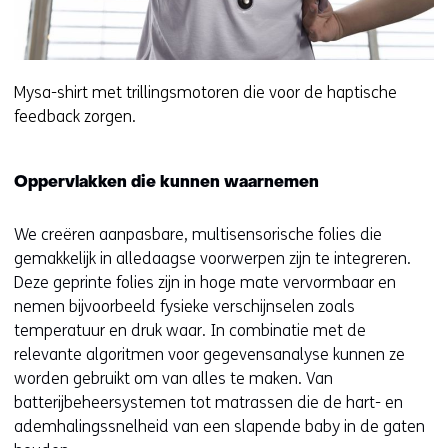
t
b
n
s
a
i
a
t
Mysa-shirt met trillingsmotoren die voor de haptische
r
e
feedback zorgen.
e
)
e
n
Oppervlakken die kunnen waarnemen
a
n
We creëren aanpasbare, multisensorische folies die
d
gemakkelijk in alledaagse voorwerpen zijn te integreren.
e
Deze geprinte folies zijn in hoge mate vervormbaar en
r
nemen bijvoorbeeld fysieke verschijnselen zoals
e
temperatuur en druk waar. In combinatie met de
w
relevante algoritmen voor gegevensanalyse kunnen ze
e
worden gebruikt om van alles te maken. Van
b
batterijbeheersystemen tot matrassen die de hart- en
s
ademhalingssnelheid van een slapende baby in de gaten
i