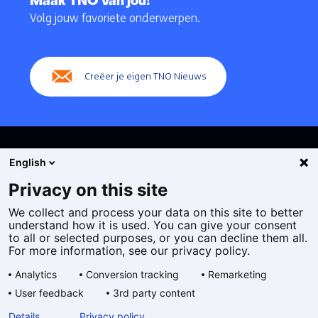
Maak TNO van jou!
navigatie
Volg jouw favoriete onderwerpen.
(Hoofdnavigatie)
Creëer je eigen TNO Nieuws
English
Privacy on this site
We collect and process your data on this site to better
Cookies
understand how it is used. You can give your consent
Privacy statement
to all or selected purposes, or you can decline them all.
Toegankelijkheid
For more information, see our privacy policy.
Disclaimer
Analytics
Conversion tracking
Remarketing
Algemene voorwaarden
User feedback
3rd party content
Geselecteerde
NL
Details
Privacy policy