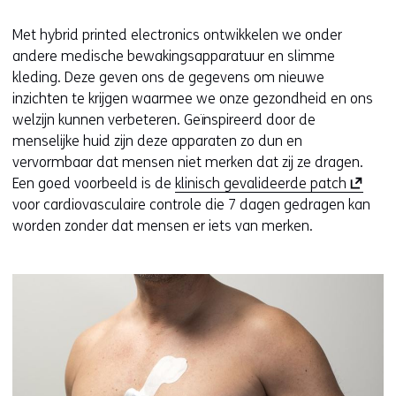
n
Met hybrid printed electronics ontwikkelen we onder
i
andere medische bewakingsapparatuur en slimme
e
kleding. Deze geven ons de gegevens om nieuwe
u
inzichten te krijgen waarmee we onze gezondheid en ons
w
welzijn kunnen verbeteren. Geïnspireerd door de
v
menselijke huid zijn deze apparaten zo dun en
e
vervormbaar dat mensen niet merken dat zij ze dragen.
n
(
Een goed voorbeeld is de
klinisch gevalideerde patch
s
o
voor cardiovasculaire controle die 7 dagen gedragen kan
t
p
worden zonder dat mensen er iets van merken.
e
e
r
n
)
t
(
i
v
n
e
n
r
i
w
e