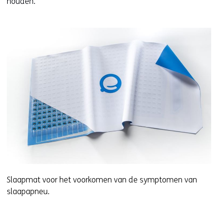
houden.
t
e
)
Slaapmat voor het voorkomen van de symptomen van
slaapapneu.