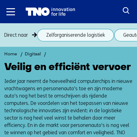
Ga
naar
inhoud
Sla
Direct naar
Zelforganiserende logistiek
Geaut
navigatie
over
(onderwerpen
Terug
Intelligent
Home
Digitaal
onder
naar
verkeer
Veilig en efficiënt vervoer
thema
en
navigatie
vervoer
Intelligent
(onderwerpen
Ieder jaar neemt de hoeveelheid computerchips in nieuwe
verkeer
onder
vrachtwagens en personenauto’s toe en zijn moderne
en
thema
auto’s nog het best te omschrijven als rijdende
vervoer)
Intelligent
computers. De voordelen van het toepassen van nieuwe
verkeer
technologische innovaties zijn evident: in de logistieke
en
sector is nog heel veel winst te behalen door meer
vervoer)
efficiency. En in de markt voor personenauto’s is nog veel
te winnen op het gebied van comfort en veiligheid. TNO