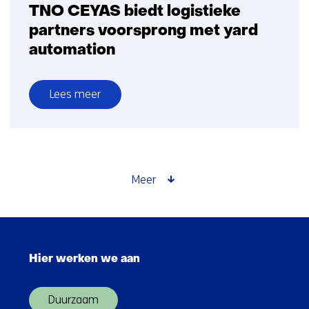
TNO CEYAS biedt logistieke
partners voorsprong met yard
automation
Lees meer
over
TNO
CEYAS
biedt
logistieke
Meer
partners
voorsprong
met
Sla
yard
navigatie
automation
Hier werken we aan
over
(Hoofdnavigatie)
Duurzaam