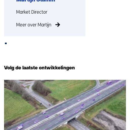
Martijn Stamm
Functie:
Market Director
Meer over Martijn
Terug
naar
Volg de laatste ontwikkelingen
navigatie
(Neem
35
contact
resultaten,
met
getoond
ons
6
op)
t/m
10