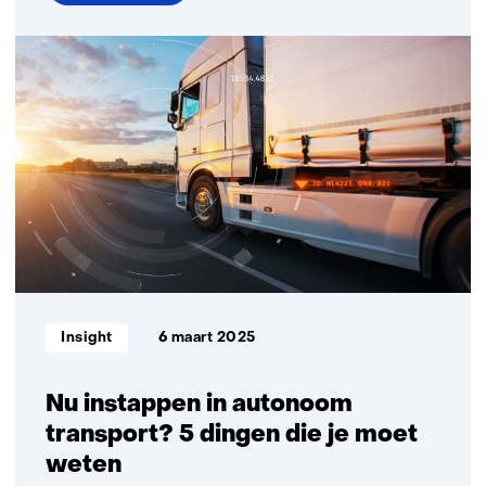
over
MARQ
opent
zijn
deuren:
een
plek
om
samen
te
werken
aan
de
Informatietype:
Insight
6 maart 2025
mobiliteit
van
de
Nu instappen in autonoom
toekomst
transport? 5 dingen die je moet
weten