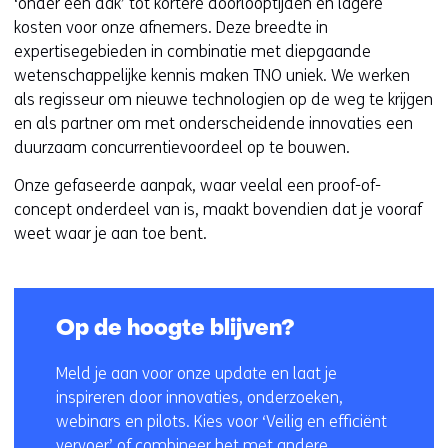
‘onder één dak’ tot kortere doorlooptijden en lagere
kosten voor onze afnemers. Deze breedte in
expertisegebieden in combinatie met diepgaande
wetenschappelijke kennis maken TNO uniek. We werken
als regisseur om nieuwe technologien op de weg te krijgen
en als partner om met onderscheidende innovaties een
duurzaam concurrentievoordeel op te bouwen.
Onze gefaseerde aanpak, waar veelal een proof-of-
concept onderdeel van is, maakt bovendien dat je vooraf
weet waar je aan toe bent.
Op de hoogte blijven?
Meld je aan voor onze update en laat je
inspireren door innovaties, onderzoeken,
webinars en pilots. Kies voor ‘Veilig en efficiënt
vervoer’ of combineer het met andere