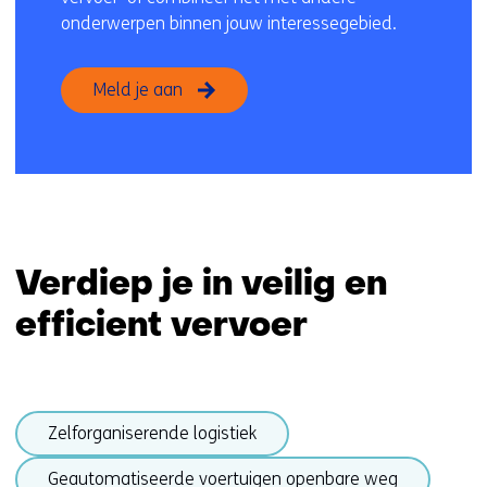
onderwerpen binnen jouw interessegebied.
Meld je aan
Verdiep je in veilig en
efficient vervoer
Sla
(onder
Zelforganiserende logistiek
navigatie
thema
over
(onder
Geautomatiseerde voertuigen openbare weg
)