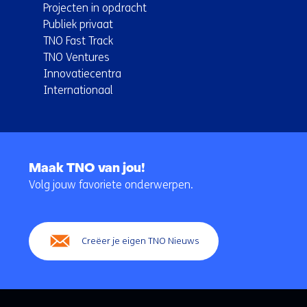
Projecten in opdracht
Publiek privaat
TNO Fast Track
TNO Ventures
Innovatiecentra
Internationaal
Terug
naar
Maak TNO van jou!
navigatie
Volg jouw favoriete onderwerpen.
(Hoofdnavigatie)
Creëer je eigen TNO Nieuws