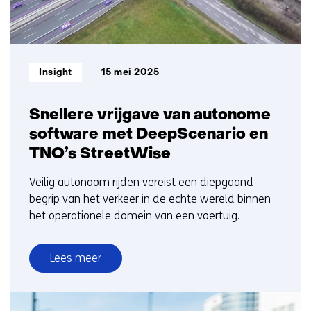
Informatietype:
Insight
15 mei 2025
Snellere vrijgave van autonome
software met DeepScenario en
TNO’s StreetWise
Veilig autonoom rijden vereist een diepgaand
begrip van het verkeer in de echte wereld binnen
het operationele domein van een voertuig.
Lees meer
over
Snellere
vrijgave