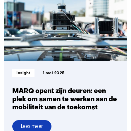
van
autonome
software
met
DeepScenario
en
TNO’s
StreetWise
Informatietype:
Insight
1 mei 2025
MARQ opent zijn deuren: een
plek om samen te werken aan de
mobiliteit van de toekomst
Lees meer