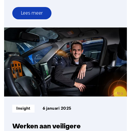
Lees meer
over
Nu
instappen
in
autonoom
transport?
5
dingen
die
je
moet
weten
Informatietype:
Insight
6 januari 2025
Werken aan veiligere