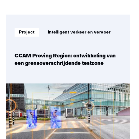
verkeer
en
Sla
vervoer)
navigatie
over
Soort
Thema:
(Zo
Project
Intelligent verkeer en vervoer
project:
maken
wij
impact)
CCAM Proving Region: ontwikkeling van
een grensoverschrijdende testzone