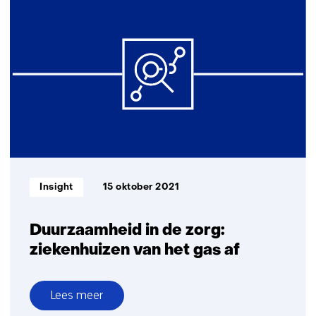
pakken
verduurzamingsopgave
voortvarend
aan
Informatietype:
Insight
15 oktober 2021
Duurzaamheid in de zorg:
ziekenhuizen van het gas af
Lees meer
over