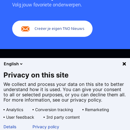
navigatie
Volg jouw favoriete onderwerpen.
(Hoofdnavigatie)
Creëer je eigen TNO Nieuws
English
Privacy on this site
We collect and process your data on this site to better
Cookies
understand how it is used. You can give your consent
Privacy statement
to all or selected purposes, or you can decline them all.
Toegankelijkheid
For more information, see our privacy policy.
Disclaimer
Analytics
Conversion tracking
Remarketing
Algemene voorwaarden
User feedback
3rd party content
Geselecteerde
NL
Details
Privacy policy
taal: