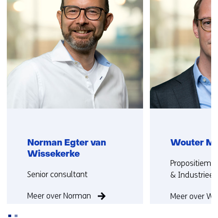
(Neem
e
contact
n
met
s
ons
t
op)
e
r
)
Norman Egter van
Wouter Mo
Wissekerke
Functie:
Propositieman
Functie:
Senior consultant
& Industriee
Meer over Norman
Meer over Wo