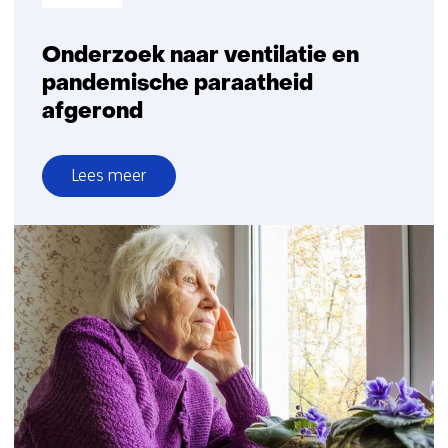
Onderzoek naar ventilatie en
pandemische paraatheid
afgerond
Lees meer
over
Onderzoek
naar
ventilatie
en
pandemische
paraatheid
afgerond