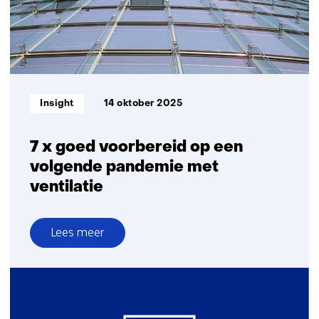
data
naar
gericht
bouwen
voor
ouderen
Informatietype:
Insight
14 oktober 2025
7 x goed voorbereid op een
volgende pandemie met
ventilatie
Lees meer
over
7
x
goed
voorbereid