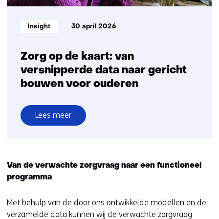
Informatietype:
Insight
30 april 2026
Zorg op de kaart: van
versnipperde data naar gericht
bouwen voor ouderen
Lees meer
over
Zorg
op
de
Van de verwachte zorgvraag naar een functioneel
kaart:
programma
van
versnipperde
Met behulp van de door ons ontwikkelde modellen en de
data
verzamelde data kunnen wij de verwachte zorgvraag