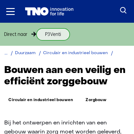
Ga
naar
inhoud
Sla
Direct naar
P3Venti
navigatie
over
(onderwerpen
Terug
Veilig
Duurzaam
Circulair en industrieel bouwen
onder
naar
en
thema
efficiënt
navigatie
Bouwen aan een veilig en
Veilig
zorggebo
(onderwerpen
en
efficiënt zorggebouw
onder
efficiënt
thema
zorggebouw)
Veilig
Thema:
Circulair en industrieel bouwen
Zorgbouw
en
efficiënt
zorggebouw)
Bij het ontwerpen en inrichten van een
gebouw waarin zorg moet worden geleverd,