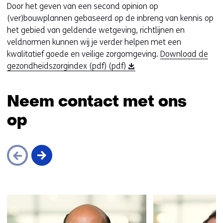
Door het geven van een second opinion op
(ver)bouwplannen gebaseerd op de inbreng van kennis op
het gebied van geldende wetgeving, richtlijnen en
veldnormen kunnen wij je verder helpen met een
kwalitatief goede en veilige zorgomgeving.
Download de
(
gezondheidszorgindex (pdf) (pdf)
o
p
Neem contact met ons
e
n
op
t
i
n
n
i
e
Sla
u
navigatie
w
over
v