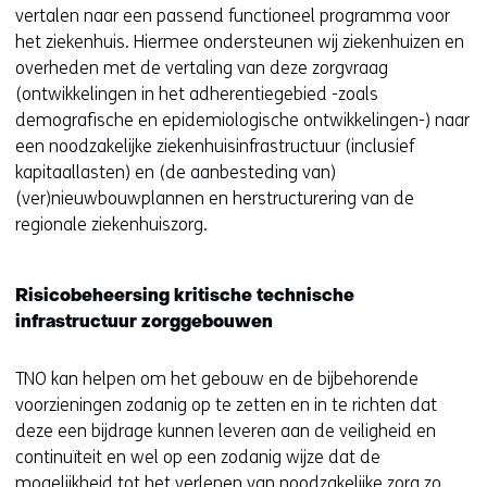
naar
vertalen naar een passend functioneel programma voor
gericht
het ziekenhuis. Hiermee ondersteunen wij ziekenhuizen en
bouwen
overheden met de vertaling van deze zorgvraag
voor
(ontwikkelingen in het adherentiegebied -zoals
ouderen
demografische en epidemiologische ontwikkelingen-) naar
een noodzakelijke ziekenhuisinfrastructuur (inclusief
kapitaallasten) en (de aanbesteding van)
(ver)nieuwbouwplannen en herstructurering van de
regionale ziekenhuiszorg.
Risicobeheersing kritische technische
infrastructuur zorggebouwen
TNO kan helpen om het gebouw en de bijbehorende
voorzieningen zodanig op te zetten en in te richten dat
deze een bijdrage kunnen leveren aan de veiligheid en
continuïteit en wel op een zodanig wijze dat de
mogelijkheid tot het verlenen van noodzakelijke zorg zo