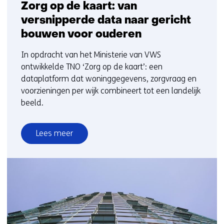
Zorg op de kaart: van
versnipperde data naar gericht
bouwen voor ouderen
In opdracht van het Ministerie van VWS
ontwikkelde TNO ‘Zorg op de kaart’: een
dataplatform dat woninggegevens, zorgvraag en
voorzieningen per wijk combineert tot een landelijk
beeld.
Lees meer
over
Zorg
op
de
kaart:
van
versnipperde