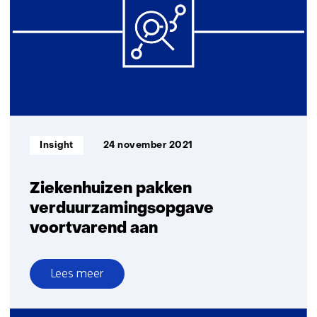
op
een
volgende
pandemie
met
ventilatie
Informatietype:
Insight
24 november 2021
Ziekenhuizen pakken
verduurzamingsopgave
voortvarend aan
Lees meer
over
Ziekenhuizen