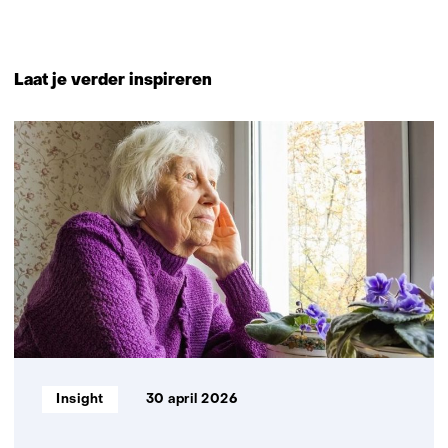
Terug
naar
Laat je verder inspireren
navigatie
(Neem
4
contact
resultaten,
met
getoond
ons
1
op)
t/m
4
Informatietype:
Insight
30 april 2026