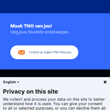
Terug
naar
Maak TNO van jou!
navigatie
Volg jouw favoriete onderwerpen.
(Hoofdnavigatie)
Creëer je eigen TNO Nieuws
English
Privacy on this site
We collect and process your data on this site to better
Cookies
understand how it is used. You can give your consent
Privacy statement
to all or selected purposes, or you can decline them all.