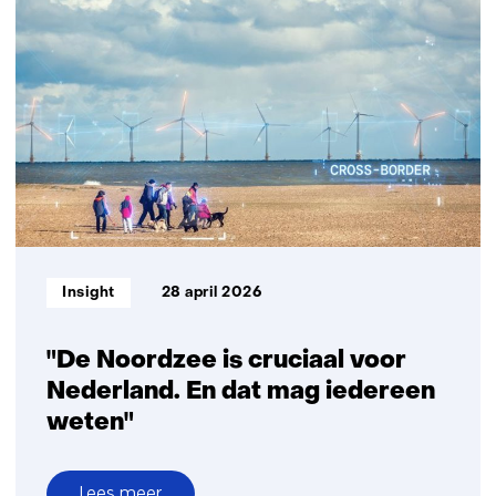
Nederlands-
Braziliaanse
samenwerking
in
energietransitie
Informatietype:
Insight
28 april 2026
"De Noordzee is cruciaal voor
Nederland. En dat mag iedereen
weten"
Lees meer