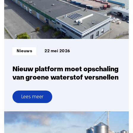
energiesysteem
op
de
Noordzee
Informatietype:
Nieuws
22 mei 2026
Nieuw platform moet opschaling
van groene waterstof versnellen
Lees meer
over
Nieuw
platform
moet
opschaling