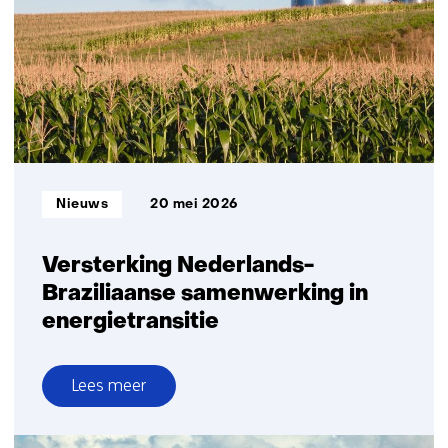
van
groene
waterstof
versnellen
Informatietype:
Nieuws
20 mei 2026
Versterking Nederlands-
Braziliaanse samenwerking in
energietransitie
Lees meer
over
Versterking