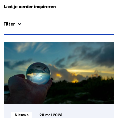
naar
Laat je verder inspireren
navigatie
(Neem
Filter
contact
met
ons
op)
90
resultaten,
getoond
1
t/m
5
Informatietype:
Nieuws
28 mei 2026