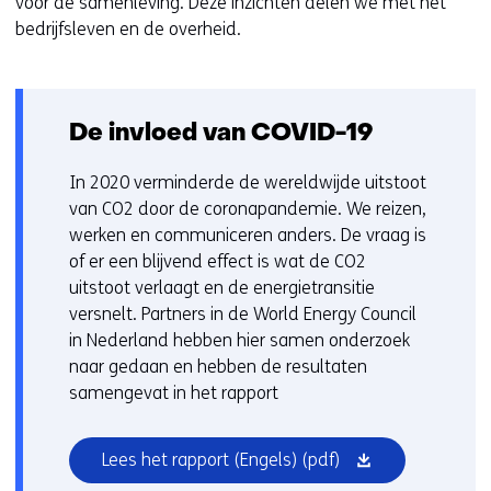
voor de samenleving. Deze inzichten delen we met het
bedrijfsleven en de overheid.
De invloed van COVID-19
In 2020 verminderde de wereldwijde uitstoot
van CO2 door de coronapandemie. We reizen,
werken en communiceren anders. De vraag is
of er een blijvend effect is wat de CO2
uitstoot verlaagt en de energietransitie
versnelt. Partners in de World Energy Council
in Nederland hebben hier samen onderzoek
naar gedaan en hebben de resultaten
samengevat in het rapport
(opent
Lees het rapport (Engels)
(pdf)
in