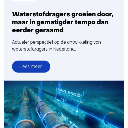
Waterstofdragers groeien door,
maar in gematigder tempo dan
eerder geraamd
Actueler perspectief op de ontwikkeling van
waterstofdragers in Nederland.
Lees meer
over
Waterstofdragers
groeien
door,
maar
in
gematigder
tempo
dan