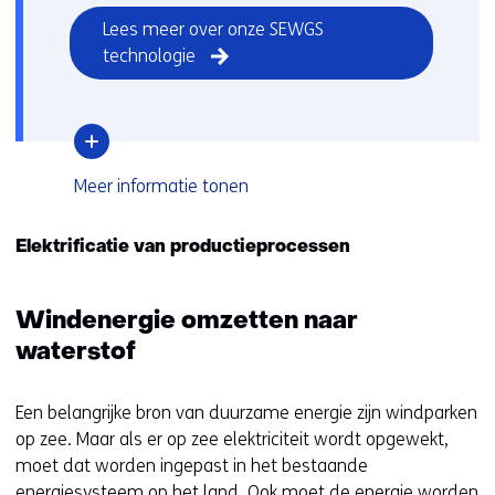
Lees meer over onze SEWGS
technologie
over
Meer informatie
tonen
CO2
uitstoot
verminderen
Elektrificatie van productieprocessen
dankzij
SEWGS
Windenergie omzetten naar
waterstof
Een belangrijke bron van duurzame energie zijn windparken
op zee. Maar als er op zee elektriciteit wordt opgewekt,
moet dat worden ingepast in het bestaande
energiesysteem op het land. Ook moet de energie worden