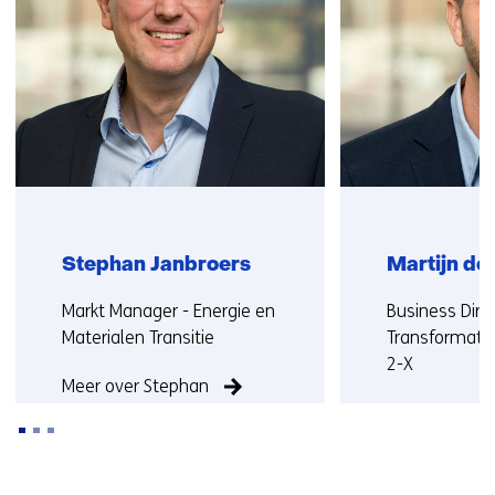
ons
op)
Stephan Janbroers
Martijn de
Functie:
Functie:
Markt Manager - Energie en
Business Direc
Materialen Transitie
Transformati
2-X
Meer over Stephan
Meer over Mar
Terug