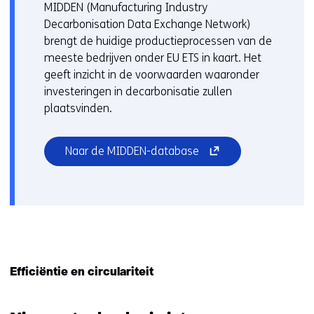
MIDDEN (Manufacturing Industry
Decarbonisation Data Exchange Network)
brengt de huidige productieprocessen van de
meeste bedrijven onder EU ETS in kaart. Het
geeft inzicht in de voorwaarden waaronder
investeringen in decarbonisatie zullen
plaatsvinden.
(opent
Naar de MIDDEN-database
in
nieuw
venster)
(verwijst
naar
een
andere
Efficiëntie en circulariteit
website)