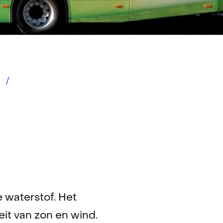
Groene
e
waterstof
waterstof. Het
eit van zon en wind.