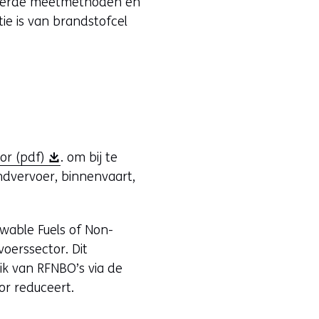
ideerde meetmethoden en
ie is van brandstofcel
(
or (pdf)
. om bij te
o
ndvervoer, binnenvaart,
p
e
wable Fuels of Non-
n
voerssector. Dit
t
ik van RFNBO’s via de
i
or reduceert.
n
n