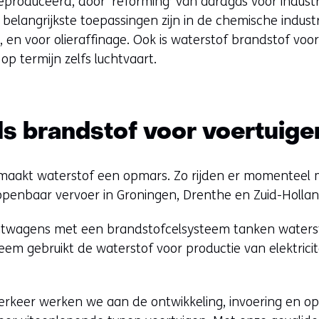
geproduceerd, door ‘reforming’ van aardgas voor industr
De belangrijkste toepassingen zijn in de chemische indus
en voor olieraffinage. Ook is waterstof brandstof voo
op termijn zelfs luchtvaart.
ls brandstof voor voertuige
maakt waterstof een opmars. Zo rijden er momenteel
openbaar vervoer in Groningen, Drenthe en Zuid-Hollan
htwagens met een brandstofcelsysteem tanken waterst
teem gebruikt de waterstof voor productie van elektrici
rkeer werken we aan de ontwikkeling, invoering en opt