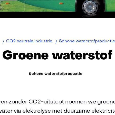
ome
urzaam
CO2 neutrale industrie
Schone waterstofproducti
Groene waterstof
Thema:
Schone waterstofproductie
ren zonder CO2-uitstoot noemen we groene 
ater via elektrolyse met duurzame elektricit