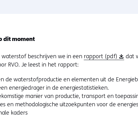
p dit moment
(
n waterstof beschrijven we in een
rapport (pdf)
dat 
o
or RVO. Je leest in het rapport:
p
sen de waterstofproductie en elementen uit de Energie
e
en energiedrager in de energiestatistieken.
n
ekomstige manier van productie, transport en toepassi
t
ies en methodologische uitzoekpunten voor de energiesta
i
nale kaders
n
n
i