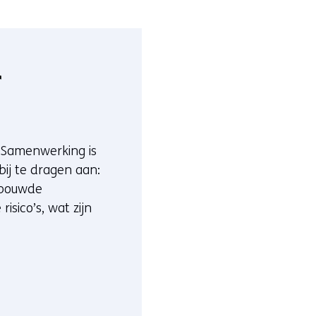
i
e
u
w
r
v
e
n
s
. Samenwerking is
t
bij te dragen aan:
e
gebouwde
r
isico’s, wat zijn
)