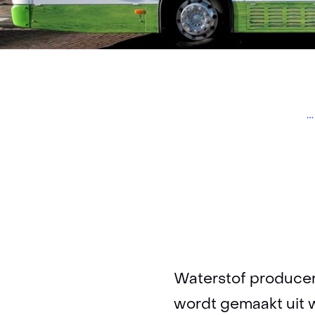
H
Du
Waterstof produce
wordt gemaakt uit w