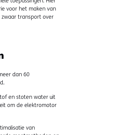
iële toepassingen. Hier
trie voor het maken van
r zwaar transport over
n
 meer dan 60
d.
of en stoten water uit
teit om de elektromotor
imalisatie van