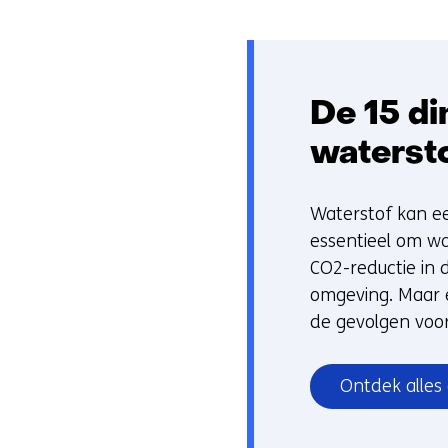
De 15 di
waterst
Waterstof kan ee
essentieel om wa
CO2-reductie in d
omgeving. Maar er
de gevolgen voo
Ontdek alles