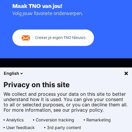
naar
Maak TNO van jou!
navigatie
Volg jouw favoriete onderwerpen.
(Hoofdnavigatie)
Creëer je eigen TNO Nieuws
English
Privacy on this site
We collect and process your data on this site to better
Cookies
understand how it is used. You can give your consent
Privacy statement
to all or selected purposes, or you can decline them all.
Toegankelijkheid
For more information, see our privacy policy.
Disclaimer
Analytics
Conversion tracking
Remarketing
Algemene voorwaarden
User feedback
3rd party content