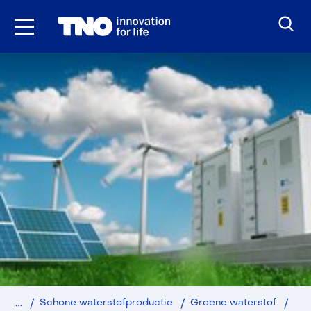
Ga
naar
inhoud
Home
Duurzaam
Industrie
HyP
Schone waterstofproductie
Groene waterstof