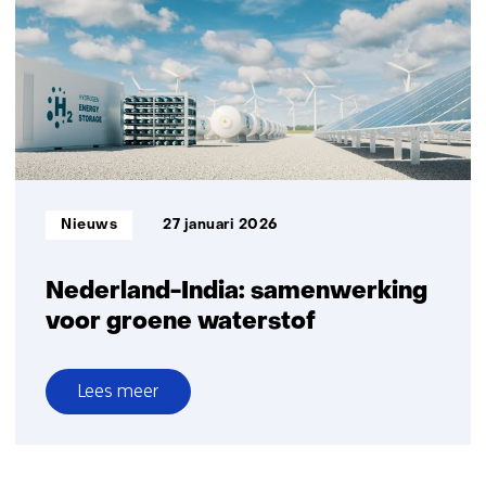
en
waterstof
naar
duurzame
vliegtuigbrandstof
Informatietype:
Nieuws
27 januari 2026
Nederland-India: samenwerking
voor groene waterstof
Lees meer
over
Nederland-
India: