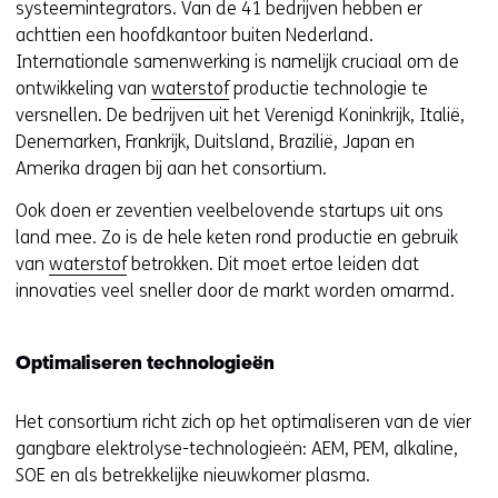
systeemintegrators. Van de 41 bedrijven hebben er
i
achttien een hoofdkantoor buiten Nederland.
e
Internationale samenwerking is namelijk cruciaal om de
u
ontwikkeling van
waterstof
productie technologie te
w
versnellen. De bedrijven uit het Verenigd Koninkrijk, Italië,
v
Denemarken, Frankrijk, Duitsland, Brazilië, Japan en
e
Amerika dragen bij aan het consortium.
n
s
Ook doen er zeventien veelbelovende startups uit ons
t
land mee. Zo is de hele keten rond productie en gebruik
e
van
waterstof
betrokken. Dit moet ertoe leiden dat
r
innovaties veel sneller door de markt worden omarmd.
)
(
v
Optimaliseren technologieën
e
r
Het consortium richt zich op het optimaliseren van de vier
w
gangbare elektrolyse-technologieën: AEM, PEM, alkaline,
i
SOE en als betrekkelijke nieuwkomer plasma.