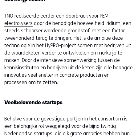
s
i
TNO realiseerde eerder een
doorbraak voor PEM-
t
electrolysers
door de benodigde hoeveelheid iridium, een
e
steeds schaarser wordende grondstof, met een factor
)
tweehonderd terug te dringen. Het is de ambitie deze
technologie in het HyPRO-project samen met bedrijven uit
de waardeketen verder te ontwikkelen en marktrijp te
maken. Door de intensieve samenwerking tussen de
kennisinstituten en bedrijven uit de keten zijn alle beoogde
innovaties veel sneller in concrete producten en
processen om te zetten.
Veelbelovende startups
Behalve voor de gevestigde partijen in het consortium is
een belangrijke rol weggelegd voor de bijna twintig
Nederlandse startups, die elk grote ambities hebben hun