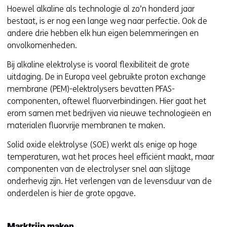
j
Hoewel alkaline als technologie al zo’n honderd jaar
s
bestaat, is er nog een lange weg naar perfectie. Ook de
t
andere drie hebben elk hun eigen belemmeringen en
n
onvolkomenheden.
a
a
Bij alkaline elektrolyse is vooral flexibiliteit de grote
r
uitdaging. De in Europa veel gebruikte proton exchange
e
membrane (PEM)-elektrolysers bevatten PFAS-
e
componenten, oftewel fluorverbindingen. Hier gaat het
n
erom samen met bedrijven via nieuwe technologieën en
a
materialen fluorvrije membranen te maken.
n
Solid oxide elektrolyse (SOE) werkt als enige op hoge
d
temperaturen, wat het proces heel efficiënt maakt, maar
e
componenten van de electrolyser snel aan slijtage
r
onderhevig zijn. Het verlengen van de levensduur van de
e
onderdelen is hier de grote opgave.
w
e
b
Marktrijp maken