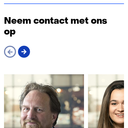
Neem contact met ons
op
Sla
navigatie
over
(Neem
contact
met
ons
op)