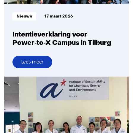
Informatietype:
Nieuws
17 maart 2026
Intentieverklaring voor
Power‑to‑X Campus in Tilburg
Lees meer
over
Intentieverklaring
voor
Power‑to‑X
Campus
in
Tilburg