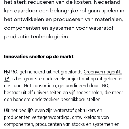
het sterk reduceren van de kosten. Nederland
kan daardoor een belangrijke rol gaan spelen in
het ontwikkelen en produceren van materialen,
componenten en systemen voor waterstof
productie technologieën.
Innovaties sneller op de markt
(
HyPRO, gefinancierd uit het groeifonds
GroenvermogenNL
o
, is het grootste onderzoeksproject ooit op dit gebied in
p
ons land. Het consortium, gecoördineerd door TNO,
e
bestaat uit elf universiteiten en vijf hogescholen, die meer
n
dan honderd onderzoekers beschikbaar stellen.
t
Uit het bedrijfsleven zijn waterstof gebruikers en
i
producenten vertegenwoordigd, ontwikkelaars van
n
componenten, producenten van stacks en systemen en
n