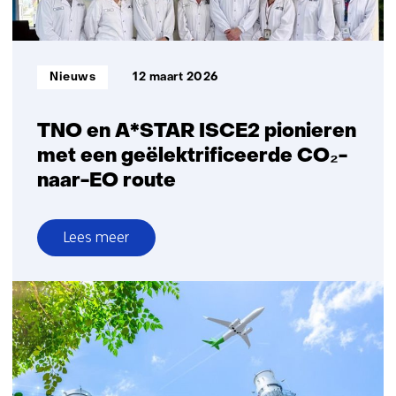
Informatietype:
Nieuws
12 maart 2026
TNO en A*STAR ISCE2 pionieren
met een geëlektrificeerde CO₂-
naar-EO route
Lees meer
over
TNO
en
A*STAR
ISCE2
pionieren
met