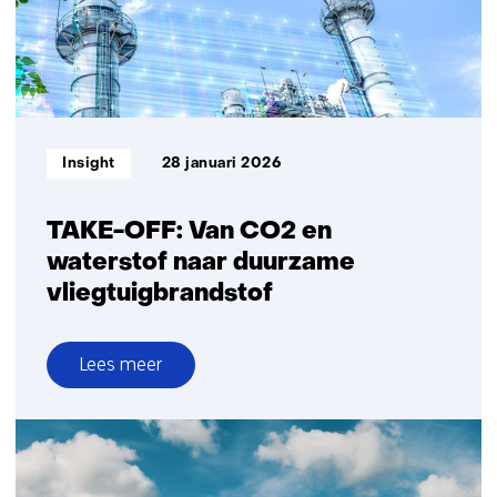
een
geëlektrificeerde
CO₂-
naar-
EO
route
Informatietype:
Insight
28 januari 2026
TAKE-OFF: Van CO2 en
waterstof naar duurzame
vliegtuigbrandstof
Lees meer
over
TAKE-
OFF:
Van
CO2