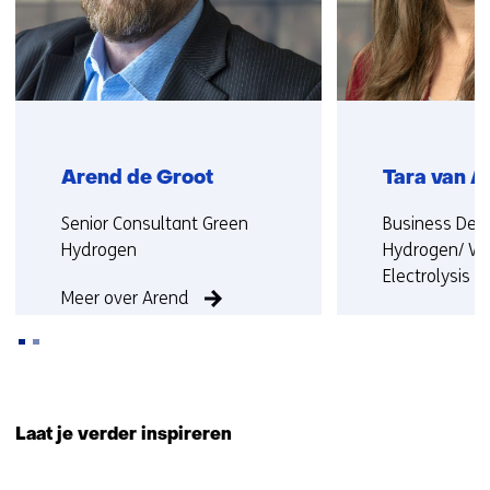
Arend de Groot
Tara van 
Functie:
Functie:
Senior Consultant Green
Business Dev
Hydrogen
Hydrogen/ Wa
Electrolysis
Meer over Arend
Meer over Tar
Terug
naar
Laat je verder inspireren
navigatie
(Neem