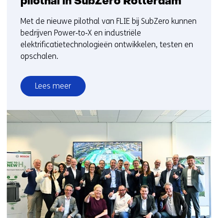
pilothal in SubZero Rotterdam
Met de nieuwe pilothal van FLIE bij SubZero kunnen
bedrijven Power‑to‑X en industriële
elektrificatietechnologieën ontwikkelen, testen en
opschalen.
Lees meer
over
Fieldlab
Industrial
Electrification
pilothal
in
SubZero
Rotterdam