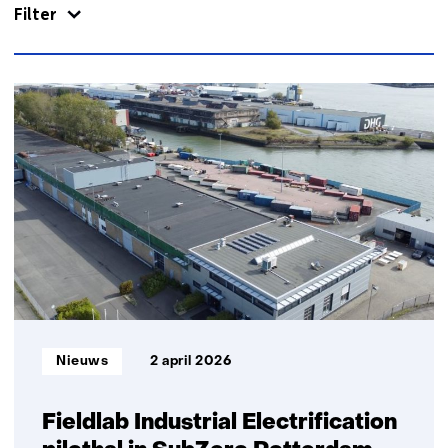
Filter
contact
met
ons
op)
91
resultaten,
getoond
6
t/m
10
Informatietype:
Nieuws
2 april 2026
Fieldlab Industrial Electrification