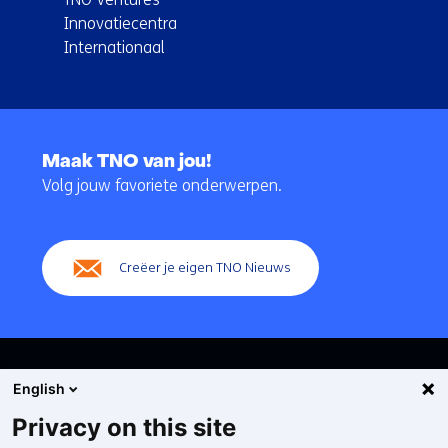
Innovatiecentra
Internationaal
Terug
naar
Maak TNO van jou!
navigatie
Volg jouw favoriete onderwerpen.
(Hoofdnavigatie)
Creëer je eigen TNO Nieuws
English
Privacy on this site