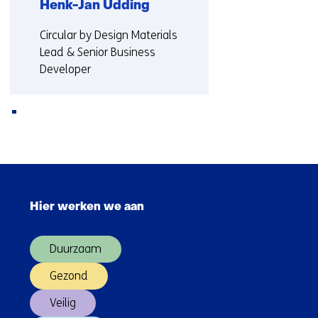
Henk-Jan Udding
Functie:
Circular by Design Materials
Lead & Senior Business
Developer
Meer over Henk-Jan
Terug
naar
Sla
navigatie
navigatie
(Neem
Hier werken we aan
over
contact
(Hoofdnavigatie)
met
Duurzaam
ons
op)
Gezond
Veilig