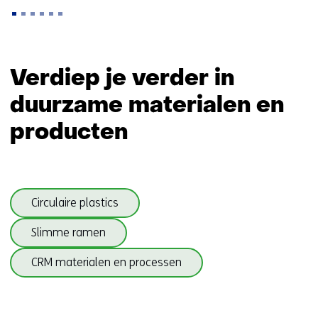
Terug
naar
Verdiep je verder in
navigatie
duurzame materialen en
(Zo
maken
producten
wij
impact)
Sla
Circulaire plastics
navigatie
over
Slimme ramen
(onderwerpen
onder
CRM materialen en processen
Duurzame
materialen)
Terug