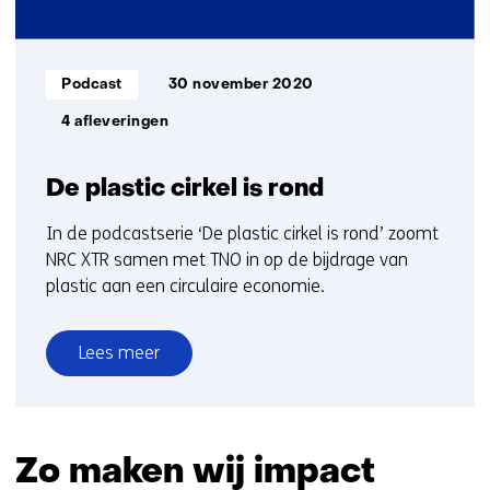
Informatietype:
Podcast
30 november 2020
4 afleveringen
De plastic cirkel is rond
In de podcastserie ‘De plastic cirkel is rond’ zoomt
NRC XTR samen met TNO in op de bijdrage van
plastic aan een circulaire economie.
Lees meer
over
De
plastic
cirkel
Zo maken wij impact
is