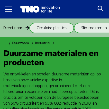
Ga
naar
inhoud
Sla
Direct naar
Circulaire plastics
Slimme ramen
navigatie
over
(onderwerpen
Terug
Duurzame
Duurzaam
Industrie
onder
naar
materialen
Duurzame materialen en
thema
navigatie
Duurzame
(onderwerpen
producten
materialen)
onder
thema
We ontwikkelen en schalen duurzame materialen op, op
Duurzame
basis van onze unieke expertise in
materialen)
materiaaleigenschappen, gecombineerd met onze
laboratorium expertise en modelleercapaciteiten. Dit is
cruciaal om te voldoen aan de Europese beleidsdoelen
van 50% circulariteit en 55% CO2-reductie in 2030, en