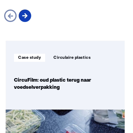
rond
Sla
navigatie
over
Soort
Thema:
(Zo
Case study
Circulaire plastics
project:
maken
wij
impact)
CircuFilm: oud plastic terug naar
voedselverpakking