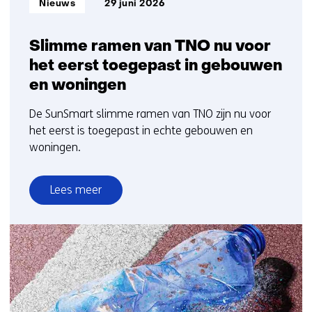
Nieuws
29 juni 2026
Slimme ramen van TNO nu voor
het eerst toegepast in gebouwen
en woningen
De SunSmart slimme ramen van TNO zijn nu voor
het eerst is toegepast in echte gebouwen en
woningen.
Lees meer
over
Slimme
ramen
van
TNO
nu
voor