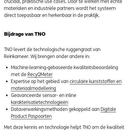
cruciaal, praktische use cases. Door te werken met echte
v
materialen en industriële partners wordt het systeem
e
direct toepasbaar en herkenbaar in de praktijk.
r
w
i
Bijdrage van TNO
j
s
TNO levert de technologische ruggengraat van
t
Reïnkarneer. Wij brengen onder andere in:
n
Machine‑learning‑gebaseerde kwaliteitsbeoordeling
a
met de
RecyQMeter
a
Expertise op het gebied van
circulaire kunststoffen en
r
materiaalmodellering
e
Geavanceerde sensor- en inline
e
karakterisatietechnologieën
n
Dataverwerkingsmethoden gekoppeld aan
Digitale
a
Product Paspoorten
n
d
Met deze kennis en technologie helpt TNO om de kwaliteit