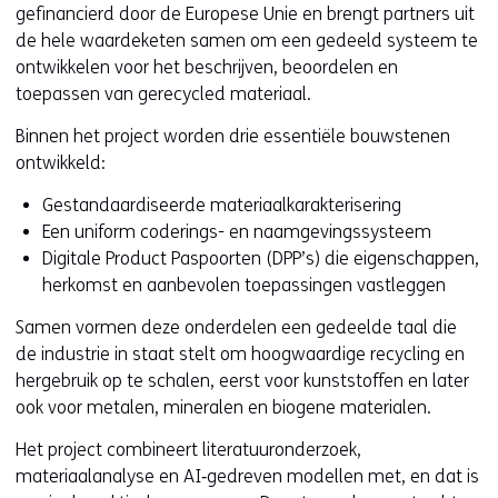
e
gefinancierd door de Europese Unie en brengt partners uit
n
de hele waardeketen samen om een gedeeld systeem te
t
ontwikkelen voor het beschrijven, beoordelen en
i
toepassen van gerecycled materiaal.
n
Binnen het project worden drie essentiële bouwstenen
n
ontwikkeld:
i
e
Gestandaardiseerde materiaalkarakterisering
u
Een uniform coderings- en naamgevingssysteem
w
Digitale Product Paspoorten (DPP’s) die eigenschappen,
v
herkomst en aanbevolen toepassingen vastleggen
e
Samen vormen deze onderdelen een gedeelde taal die
n
de industrie in staat stelt om hoogwaardige recycling en
s
hergebruik op te schalen, eerst voor kunststoffen en later
t
ook voor metalen, mineralen en biogene materialen.
e
r
Het project combineert literatuuronderzoek,
)
materiaalanalyse en AI‑gedreven modellen met, en dat is
(