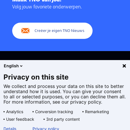
Maak TNO van jou!
navigatie
Volg jouw favoriete onderwerpen.
(Hoofdnavigatie)
Creëer je eigen TNO Nieuws
English
Privacy on this site
We collect and process your data on this site to better
Cookies
understand how it is used. You can give your consent
Privacy statement
to all or selected purposes, or you can decline them all.
Toegankelijkheid
For more information, see our privacy policy.
Disclaimer
Analytics
Conversion tracking
Remarketing
Algemene voorwaarden
User feedback
3rd party content
Geselecteerde
NL
Details
Privacy policy
taal: