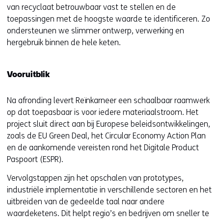
e
van recyclaat betrouwbaar vast te stellen en de
r
toepassingen met de hoogste waarde te identificeren. Zo
e
ondersteunen we slimmer ontwerp, verwerking en
w
hergebruik binnen de hele keten.
e
b
s
Vooruitblik
i
t
Na afronding levert Reïnkarneer een schaalbaar raamwerk
e
op dat toepasbaar is voor iedere materiaalstroom. Het
)
project sluit direct aan bij Europese beleidsontwikkelingen,
zoals de EU Green Deal, het Circular Economy Action Plan
en de aankomende vereisten rond het Digitale Product
Paspoort (ESPR).
Vervolgstappen zijn het opschalen van prototypes,
industriële implementatie in verschillende sectoren en het
uitbreiden van de gedeelde taal naar andere
waardeketens. Dit helpt regio’s en bedrijven om sneller te