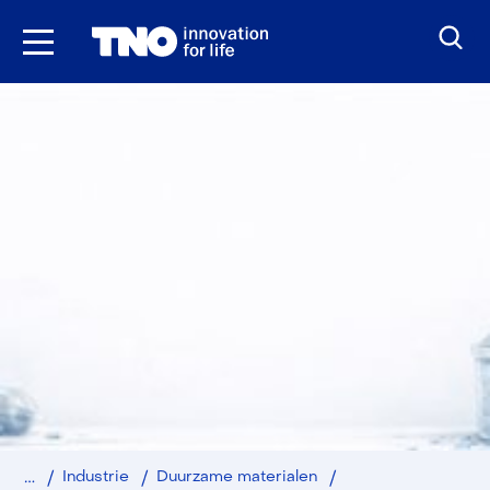
Ga
naar
inhoud
Home
Reïnkarneer
Industrie
Duurzame materialen