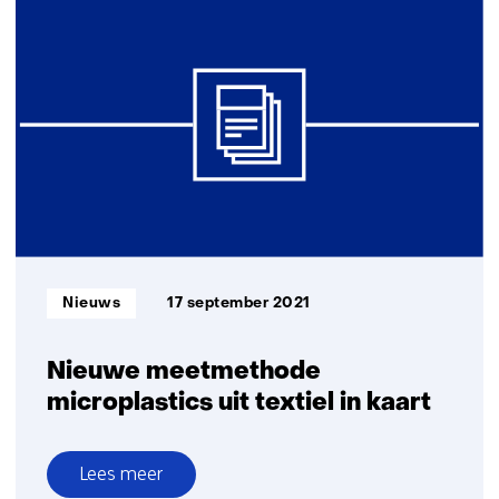
naar
volledig
recyclebare
verpakkingen
soepen
en
sauzen
Informatietype:
Nieuws
17 september 2021
Nieuwe meetmethode
microplastics uit textiel in kaart
Lees meer