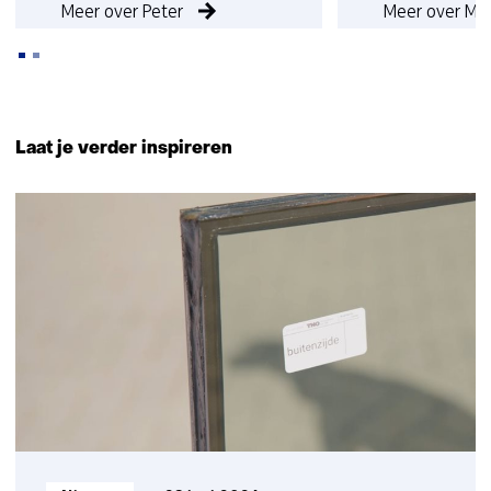
Meer over Peter
Meer over Mil
Terug
naar
Laat je verder inspireren
navigatie
(Neem
4
contact
resultaten,
met
getoond
ons
1
op)
t/m
4
Informatietype: