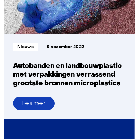
het
eerst
toegepast
in
gebouwen
en
Informatietype:
Nieuws
8 november 2022
woningen
Autobanden en landbouwplastic
met verpakkingen verrassend
grootste bronnen microplastics
Lees meer
over
Autobanden
en
landbouwplastic