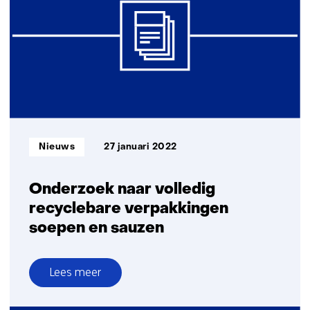
met
verpakkingen
verrassend
grootste
bronnen
microplastics
Informatietype:
Nieuws
27 januari 2022
Onderzoek naar volledig
recyclebare verpakkingen
soepen en sauzen
Lees meer
over
Onderzoek