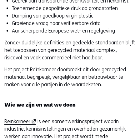
Gebrek aan transparantie over kwaliteit en herkomst
Toenemende geopolitieke druk op grondstoffen
Dumping van goedkoop virgin plastic
Groeiende vraag naar verifieerbare data
Aanscherpende Europese wet- en regelgeving
Zonder duidelijke definities en gedeelde standaarden blijft
het toepassen van gerecycled materiaal complex,
risicovol en vaak commercieel niet haalbaar.
Het project Reïnkarneer doorbreekt dit door gerecycled
materiaal begrijpelijk, vergelijkbaar en betrouwbaar te
maken voor alle partijen in de waardeketen.
Wie we zijn en wat we doen
(
Reïnkarneer
is een samenwerkingsproject waarin
o
industrie, kennisinstellingen en overheden gezamenlijk
p
werken aan innovatie. Het project wordt mede