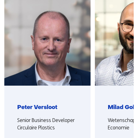
navigatie
over
(Neem
contact
met
ons
op)
Peter Versloot
Milad Gol
Functie:
Functie:
Senior Business Developer
Wetenschappe
Circulaire Plastics
Economie