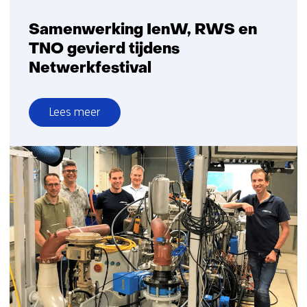
Samenwerking IenW, RWS en
TNO gevierd tijdens
Netwerkfestival
Lees meer
over
Samenwerking
IenW,
RWS
en
TNO
gevierd
tijdens
Netwerkfestival