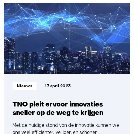
(Neem
26
contact
resultaten,
met
getoond
ons
11
op)
t/m
15
Informatietype:
Nieuws
17 april 2023
TNO pleit ervoor innovaties
sneller op de weg te krijgen
Met de huidige stand van de innovatie kunnen we
ons veel efficiënter, veiliger, en schoner