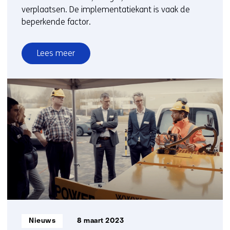
verplaatsen. De implementatiekant is vaak de
beperkende factor.
Lees meer
over
TNO
pleit
ervoor
innovaties
sneller
op
de
weg
te
krijgen
Informatietype:
Nieuws
8 maart 2023