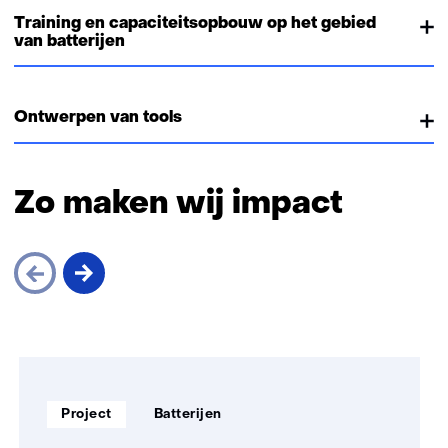
Training en capaciteitsopbouw op het gebied
van batterijen
Ontwerpen van tools
Zo maken wij impact
Sla
navigatie
over
Soort
Thema:
(Zo
Project
Batterijen
project:
maken