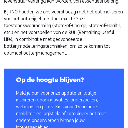
levensduur verlengd kan worden, van essentieel belang.
Bij TNO houden we ons vooral bezig met het optimaliseren
van het batterijgebruik door exacte SoX-
toestandswaarneming (State-of-Charge, State-of-Health,
etc.) en het voorspellen van de RUL (Remaining Useful
Life), in combinatie met geavanceerde
batterijmodelleringstechnieken, om zo te komen tot
optimaal batterijmanagement.
Op de hoogte blijven?
Meld je aan voor onze update en laat je
inspireren door innovaties, onderzoeken,
webinars en pilots. Kies voor ‘Duurzame
mobiliteit en logistiek’ of combineer het met
andere onderwerpen binnen jouw
interessegebied.