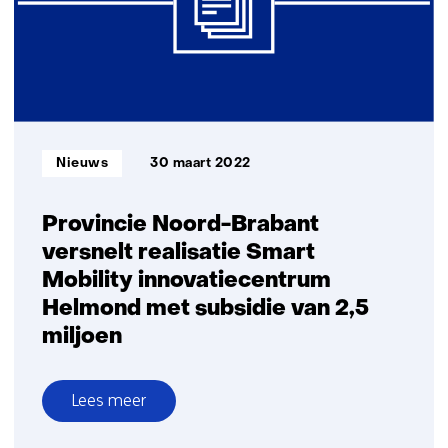
eerste
full
scale
pilot
end-
to-
end
Informatietype:
Nieuws
30 maart 2022
CO2
afvang
aan
Provincie Noord-Brabant
boord
versnelt realisatie Smart
Mobility innovatiecentrum
Helmond met subsidie van 2,5
miljoen
Lees meer
over
Provincie