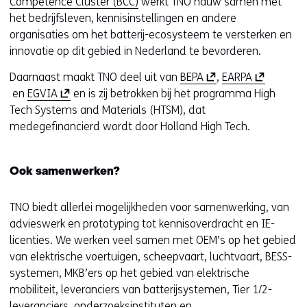
Competence Cluster (BCC)
werkt TNO nauw samen met
het bedrijfsleven, kennisinstellingen en andere
organisaties om het batterij-ecosysteem te versterken en
innovatie op dit gebied in Nederland te bevorderen.
(
(
Daarnaast maakt TNO deel uit van
BEPA
,
EARPA
(
o
o
en
EGVIA
en is zij betrokken bij het programma High
o
p
p
Tech Systems and Materials (HTSM), dat
p
e
e
medegefinancierd wordt door Holland High Tech.
e
n
n
n
t
t
Ook samenwerken?
t
i
i
i
n
n
TNO biedt allerlei mogelijkheden voor samenwerking, van
n
n
n
advieswerk en prototyping tot kennisoverdracht en IE-
n
i
i
licenties. We werken veel samen met OEM’s op het gebied
i
e
e
van elektrische voertuigen, scheepvaart, luchtvaart, BESS-
e
u
u
systemen, MKB’ers op het gebied van elektrische
u
w
w
mobiliteit, leveranciers van batterijsystemen, Tier 1/2-
w
v
v
leveranciers, onderzoeksinstituten en
v
e
e