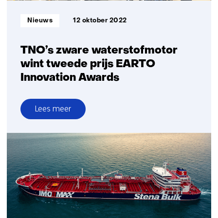
Informatietype:
Nieuws
12 oktober 2022
TNO’s zware waterstofmotor
wint tweede prijs EARTO
Innovation Awards
Lees meer
over
TNO’s
zware
waterstofmotor
wint
tweede
prijs
EARTO
Innovation