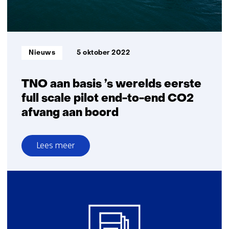
Awards
Informatietype:
Nieuws
5 oktober 2022
TNO aan basis ’s werelds eerste
full scale pilot end-to-end CO2
afvang aan boord
Lees meer
over
TNO
aan
basis
’s
werelds