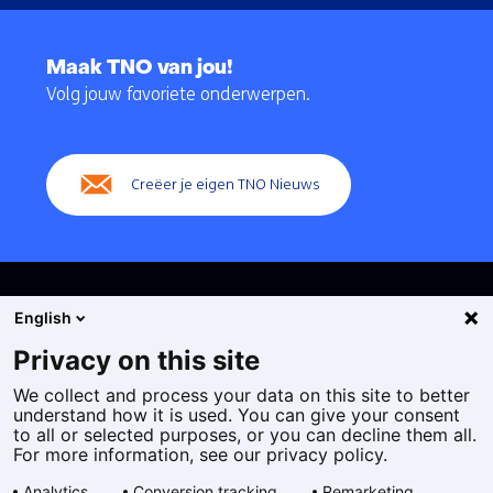
Terug
naar
Maak TNO van jou!
navigatie
Volg jouw favoriete onderwerpen.
(Hoofdnavigatie)
Creëer je eigen TNO Nieuws
English
Privacy on this site
We collect and process your data on this site to better
Cookies
understand how it is used. You can give your consent
Privacy statement
to all or selected purposes, or you can decline them all.
Toegankelijkheid
For more information, see our privacy policy.
Disclaimer
Analytics
Conversion tracking
Remarketing