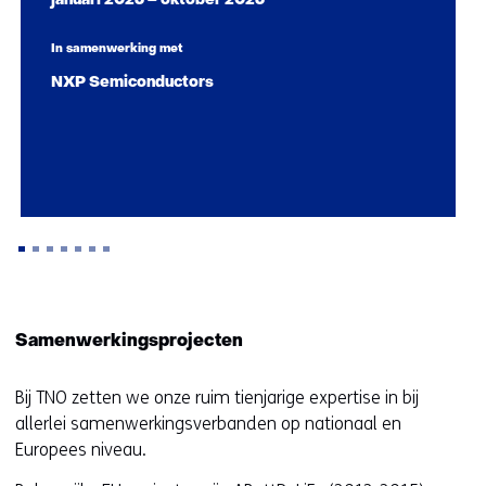
januari 2026 – oktober 2026
In samenwerking met
NXP Semiconductors
Terug
naar
Samenwerkingsprojecten
navigatie
(Zo
Bij TNO zetten we onze ruim tienjarige expertise in bij
maken
allerlei samenwerkingsverbanden op nationaal en
wij
Europees niveau.
impact)