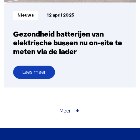
Informatietype:
Nieuws
12 april 2025
Gezondheid batterijen van
elektrische bussen nu on-site te
meten via de lader
Lees meer
over
Gezondheid
batterijen
van
elektrische
Meer
bussen
nu
on-
Sla
site