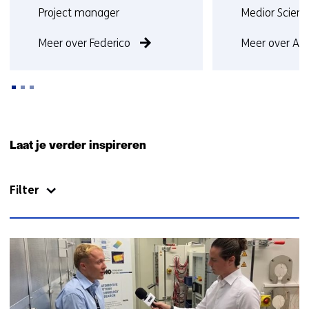
Functie:
Functie:
Project manager
Medior Scienti
Meer over Federico
Meer over Av
Terug
naar
Laat je verder inspireren
navigatie
(Neem
Filter
contact
met
ons
op)
7
resultaten,
getoond
1