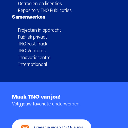
Octrooien en licenties
Repository TNO Publicaties
Samenwerken
Projecten in opdracht
Publiek privaat
TNO Fast Track
TNO Ventures
Innovatiecentra
Internationaal
Terug
naar
Maak TNO van jou!
navigatie
Volg jouw favoriete onderwerpen.
(Hoofdnavigatie)
Creëer je eigen TNO Nieuws