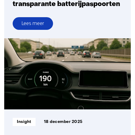
transparante batterijpaspoorten
Lees meer
over
Betrouwbare
monitoring
van
de
batterijconditie
voor
transparante
batterijpaspoorten
Informatietype:
Insight
18 december 2025