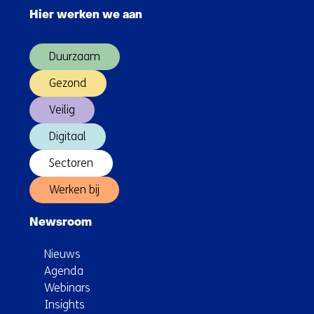
navigatie
te
Hier werken we aan
over
meten
(Hoofdnavigatie)
via
Duurzaam
de
lader
Gezond
Veilig
Digitaal
Sectoren
Werken bij
Newsroom
Nieuws
Agenda
Webinars
Insights