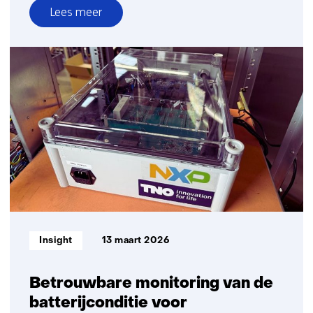
Lees meer
over
Van
lab
naar
ijsvlakte:
hoe
TNO
batterij-
innovatie
versnelt
met
Team
Polar
Informatietype:
Insight
13 maart 2026
Betrouwbare monitoring van de
batterijconditie voor