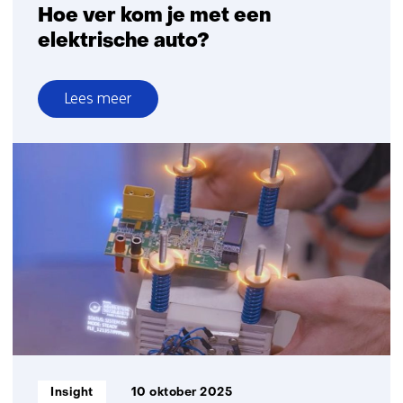
Hoe ver kom je met een
elektrische auto?
Lees meer
over
Hoe
ver
kom
je
met
een
elektrische
auto?
Informatietype:
Insight
10 oktober 2025