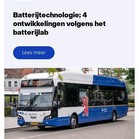
Batterijtechnologie; 4
ontwikkelingen volgens het
batterijlab
Lees meer
over
Batterijtechnologie;
4
ontwikkelingen
volgens
het
batterijlab