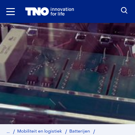
Ga
naar
inhoud
Home
SeBaPaD
Mobiliteit en logistiek
Batterijen