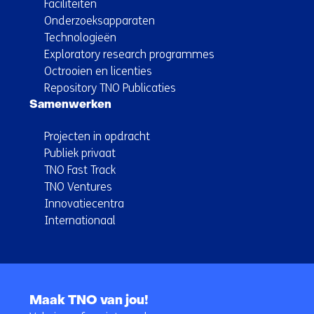
Faciliteiten
Onderzoeksapparaten
Technologieën
Exploratory research programmes
Octrooien en licenties
Repository TNO Publicaties
Samenwerken
Projecten in opdracht
Publiek privaat
TNO Fast Track
TNO Ventures
Innovatiecentra
Internationaal
Terug
naar
Maak TNO van jou!
navigatie