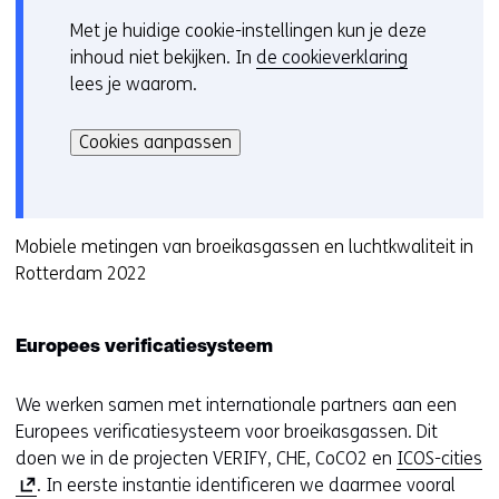
s
e
t
Met je huidige cookie-instellingen kun je deze
C
t
r
e
inhoud niet bekijken. In
de cookieverklaring
o
e
w
r
lees je waarom.
o
r
i
)
Hier
k
)
j
(
kan
i
Cookies aanpassen
(
s
v
het
e
v
t
e
gebruik
v
e
n
r
van
o
r
a
w
cookies
Mobiele metingen van broeikasgassen en luchtkwaliteit in
o
w
a
i
op
Rotterdam 2022
r
i
r
j
deze
k
j
e
s
website
e
s
e
t
Europees verificatiesysteem
worden
u
t
n
n
toegestaan
r
n
a
a
of
We werken samen met internationale partners aan een
w
a
n
a
geweigerd.
Europees verificatiesysteem voor broeikasgassen. Dit
i
a
d
r
(
doen we in de projecten VERIFY, CHE, CoCO2 en
ICOS-cities
j
r
e
e
o
. In eerste instantie identificeren we daarmee vooral
z
e
r
e