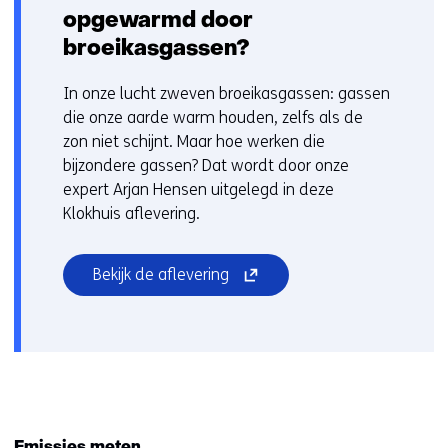
opgewarmd door
broeikasgassen?
In onze lucht zweven broeikasgassen: gassen
die onze aarde warm houden, zelfs als de
zon niet schijnt. Maar hoe werken die
bijzondere gassen? Dat wordt door onze
expert Arjan Hensen uitgelegd in deze
Klokhuis aflevering.
(opent
Bekijk de aflevering
in
nieuw
venster)
(verwijst
naar
een
andere