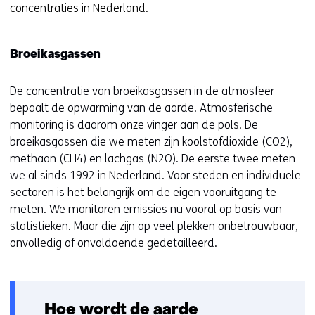
website
concentraties in Nederland.
e
worden
u
toegestaan
r
Broeikasgassen
of
w
geweigerd.
i
De concentratie van broeikasgassen in de atmosfeer
j
bepaalt de opwarming van de aarde. Atmosferische
z
monitoring is daarom onze vinger aan de pols. De
i
broeikasgassen die we meten zijn koolstofdioxide (CO2),
g
methaan (CH4) en lachgas (N2O). De eerste twee meten
e
we al sinds 1992 in Nederland. Voor steden en individuele
n
sectoren is het belangrijk om de eigen vooruitgang te
meten. We monitoren emissies nu vooral op basis van
statistieken. Maar die zijn op veel plekken onbetrouwbaar,
onvolledig of onvoldoende gedetailleerd.
Hoe wordt de aarde