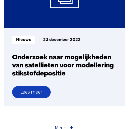
Liefstinghsbroek
Informatietype:
Nieuws
23 december 2022
Onderzoek naar mogelijkheden
van satellieten voor modellering
stikstofdepositie
Lees meer
over
Onderzoek
naar
mogelijkheden
van
Meer