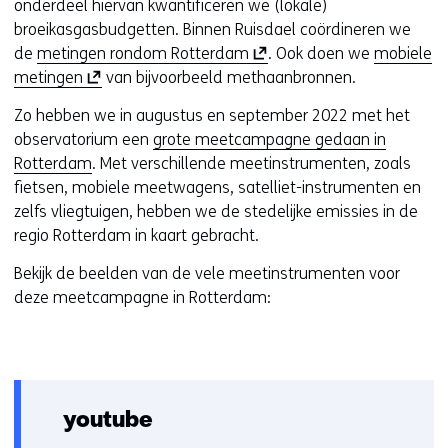
n
onderdeel hiervan kwantificeren we (lokale)
t
broeikasgasbudgetten. Binnen Ruisdael coördineren we
i
(
de
metingen rondom Rotterdam
. Ook doen we
mobiele
(
n
o
metingen
van bijvoorbeeld methaanbronnen.
o
n
p
Zo hebben we in augustus en september 2022 met het
p
i
e
observatorium een
grote meetcampagne gedaan in
e
e
n
Rotterdam
. Met verschillende meetinstrumenten, zoals
n
u
t
fietsen, mobiele meetwagens, satelliet-instrumenten en
t
w
i
zelfs vliegtuigen, hebben we de stedelijke emissies in de
i
v
n
regio Rotterdam in kaart gebracht.
n
e
n
n
n
i
Bekijk de beelden van de vele meetinstrumenten voor
i
s
e
deze meetcampagne in Rotterdam:
e
t
u
u
e
w
w
r
v
v
)
e
e
(
n
youtube
n
v
s