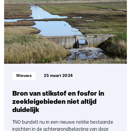
contact
d
resultaten,
met
e
getoond
ons
r
6
op)
e
t/m
w
10
e
b
s
i
t
e
Informatietype:
Nieuws
25 maart 2024
)
Bron van stikstof en fosfor in
zeekleigebieden niet altijd
duidelijk
TNO bundelt nu in een nieuwe notitie bestaande
inzichten in de achtergrondbelasting van deze