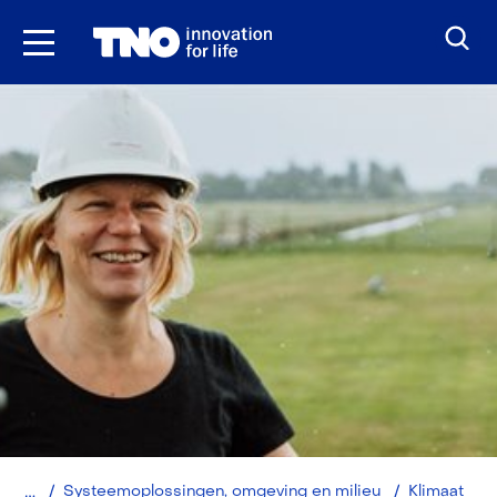
Ga
naar
inhoud
Home
Systeemoplossingen, omgeving en milieu
Klimaat