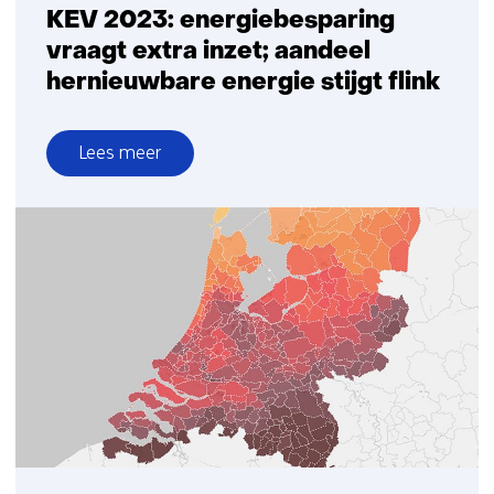
KEV 2023: energiebesparing
vraagt extra inzet; aandeel
hernieuwbare energie stijgt flink
Lees meer
over
KEV
2023:
energiebesparing
vraagt
extra
inzet;
aandeel
hernieuwbare
energie
stijgt
flink