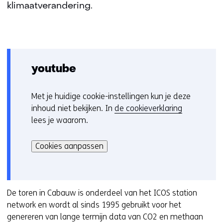
klimaatverandering.
youtube
Met je huidige cookie-instellingen kun je deze
C
inhoud niet bekijken. In
de cookieverklaring
o
lees je waarom.
o
Hier
k
kan
i
Cookies aanpassen
het
e
gebruik
v
van
o
cookies
De toren in Cabauw is onderdeel van het ICOS station
o
op
network en wordt al sinds 1995 gebruikt voor het
r
deze
genereren van lange termijn data van CO2 en methaan
k