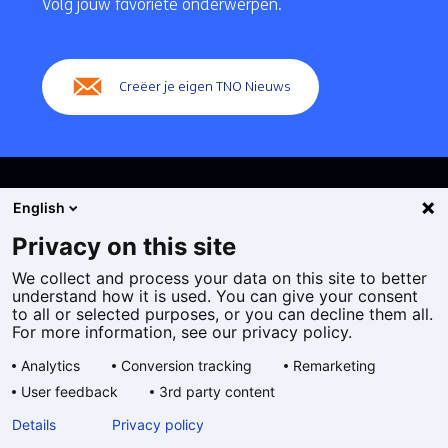
Volg jouw favoriete onderwerpen.
(Hoofdnavigatie)
Creëer je eigen TNO Nieuws
English
Privacy on this site
We collect and process your data on this site to better
Cookies
understand how it is used. You can give your consent
Privacy statement
to all or selected purposes, or you can decline them all.
Toegankelijkheid
For more information, see our privacy policy.
Disclaimer
Analytics
Conversion tracking
Remarketing
Algemene voorwaarden
User feedback
3rd party content
Geselecteerde
NL
Details
Privacy policy
taal: