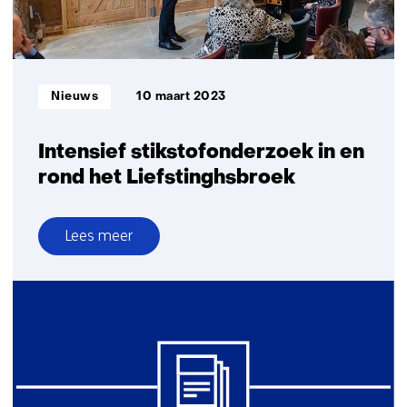
dagen/jaar
Informatietype:
Nieuws
10 maart 2023
Intensief stikstofonderzoek in en
rond het Liefstinghsbroek
Lees meer
over
Intensief
stikstofonderzoek
in
en
rond
het