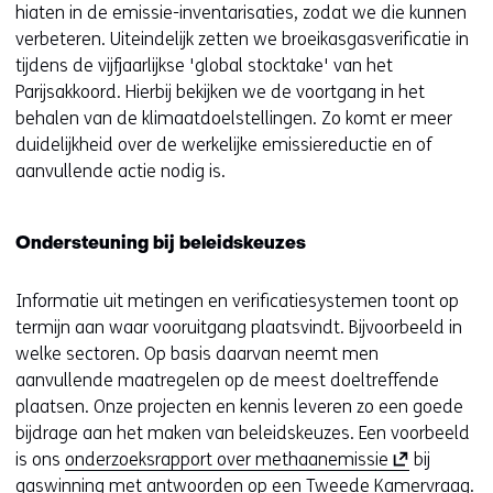
p
hiaten in de emissie-inventarisaties, zodat we die kunnen
i
e
e
n
e
verbeteren. Uiteindelijk zetten we broeikasgasverificatie in
g
n
w
a
n
tijdens de vijfjaarlijkse 'global stocktake' van het
e
a
e
n
t
Parijsakkoord. Hierbij bekijken we de voortgang in het
n
n
b
d
i
behalen van de klimaatdoelstellingen. Zo komt er meer
d
s
e
n
duidelijkheid over de werkelijke emissiereductie en of
e
i
r
n
aanvullende actie nodig is.
r
t
e
i
e
e
w
e
w
)
e
Ondersteuning bij beleidskeuzes
u
e
b
w
b
s
Informatie uit metingen en verificatiesystemen toont op
v
s
i
termijn aan waar vooruitgang plaatsvindt. Bijvoorbeeld in
e
i
t
welke sectoren. Op basis daarvan neemt men
n
t
e
aanvullende maatregelen op de meest doeltreffende
s
e
)
plaatsen. Onze projecten en kennis leveren zo een goede
t
)
bijdrage aan het maken van beleidskeuzes. Een voorbeeld
e
(
is ons
onderzoeksrapport over methaanemissie
bij
r
o
gaswinning met antwoorden op een Tweede Kamervraag.
)