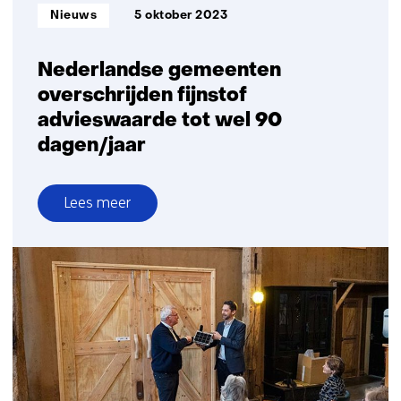
Informatietype:
Nieuws
5 oktober 2023
Nederlandse gemeenten
overschrijden fijnstof
advieswaarde tot wel 90
dagen/jaar
Lees meer
over
Nederlandse
gemeenten
overschrijden
fijnstof
advieswaarde
tot
wel
90