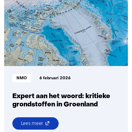
ondersteunt
venster)
versterkte
(verwijst
samenwerking
naar
met
een
Zuid-
andere
Afrika
website)
Bron:
NMO
6 februari 2026
Expert aan het woord: kritieke
grondstoffen in Groenland
(opent
Lees meer
over
in