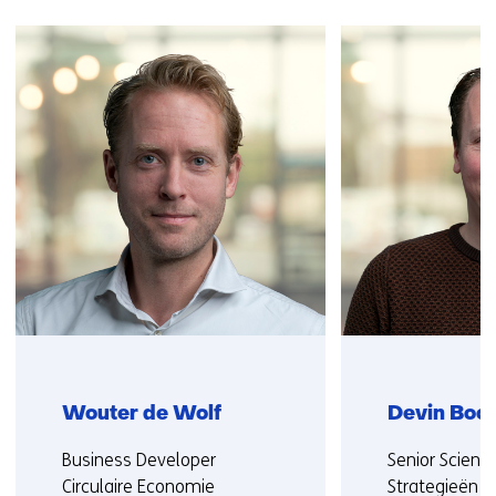
Sla
navigatie
over
(Neem
contact
met
ons
op)
Wouter de Wolf
Devin Boo
Functie:
Functie:
Business Developer
Senior Scientis
Circulaire Economie
Strategieën en