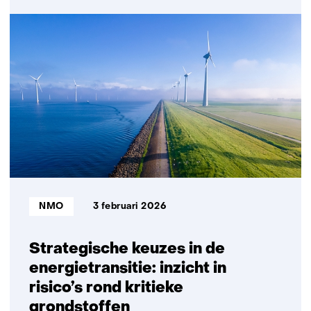
Expert
nieuw
aan
venster)
het
(verwijst
woord:
naar
kritieke
een
grondstoffen
andere
in
website)
Groenland
Bron:
NMO
3 februari 2026
Strategische keuzes in de
energietransitie: inzicht in
risico’s rond kritieke
grondstoffen