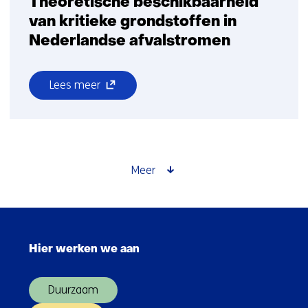
Theoretische beschikbaarheid
van kritieke grondstoffen in
Nederlandse afvalstromen
(opent
Lees meer
over
in
Theoretische
nieuw
beschikbaarheid
venster)
van
(verwijst
kritieke
naar
Meer
grondstoffen
een
in
andere
Nederlandse
website)
Sla
afvalstromen
navigatie
Hier werken we aan
over
(Hoofdnavigatie)
Duurzaam