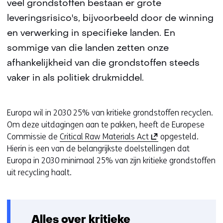
veel grondstoffen bestaan er grote
leveringsrisico's, bijvoorbeeld door de winning
en verwerking in specifieke landen. En
sommige van die landen zetten onze
afhankelijkheid van die grondstoffen steeds
vaker in als politiek drukmiddel.
Europa wil in 2030 25% van kritieke grondstoffen recyclen.
Om deze uitdagingen aan te pakken, heeft de Europese
(
Commissie de
Critical Raw Materials Act
opgesteld.
o
Hierin is een van de belangrijkste doelstellingen dat
p
Europa in 2030 minimaal 25% van zijn kritieke grondstoffen
e
uit recycling haalt.
n
t
i
Alles over kritieke
n