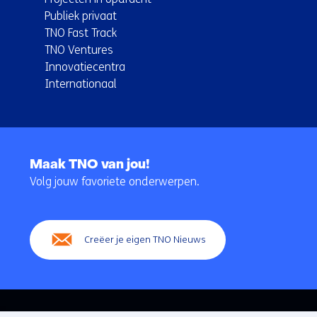
Publiek privaat
TNO Fast Track
TNO Ventures
Innovatiecentra
Internationaal
Terug
naar
Maak TNO van jou!
navigatie
Volg jouw favoriete onderwerpen.
(Hoofdnavigatie)
Creëer je eigen TNO Nieuws