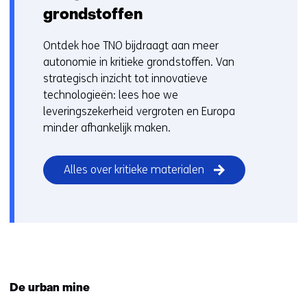
n
grondstoffen
i
e
Ontdek hoe TNO bijdraagt aan meer
u
autonomie in kritieke grondstoffen. Van
w
strategisch inzicht tot innovatieve
v
technologieën: lees hoe we
e
leveringszekerheid vergroten en Europa
n
minder afhankelijk maken.
s
t
Alles over kritieke materialen
e
r
)
(
v
e
r
De urban mine
w