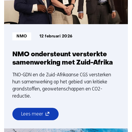
Bron:
NMO
12 februari 2026
NMO ondersteunt versterkte
samenwerking met Zuid-Afrika
TNO-GDN en de Zuid-Afrikaanse CGS versterken
hun samenwerking op het gebied van kritieke
grondstoffen, geowetenschappen en CO2-
reductie.
(opent
Lees meer
over
in
NMO
nieuw