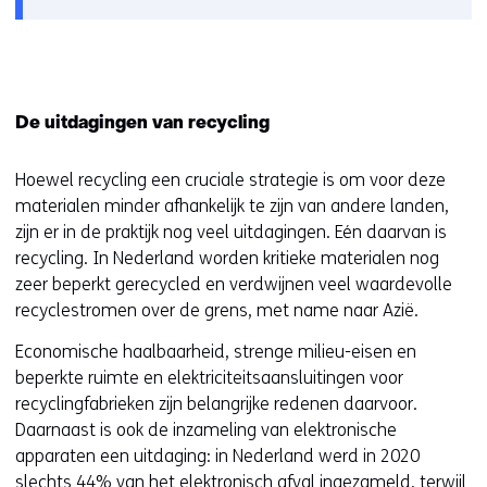
i
w
e
i
u
j
w
s
v
De uitdagingen van recycling
t
e
n
n
Hoewel recycling een cruciale strategie is om voor deze
a
s
materialen minder afhankelijk te zijn van andere landen,
a
t
zijn er in de praktijk nog veel uitdagingen. Eén daarvan is
r
e
recycling. In Nederland worden kritieke materialen nog
e
r
zeer beperkt gerecycled en verdwijnen veel waardevolle
e
)
recyclestromen over de grens, met name naar Azië.
n
a
Economische haalbaarheid, strenge milieu-eisen en
n
beperkte ruimte en elektriciteitsaansluitingen voor
d
recyclingfabrieken zijn belangrijke redenen daarvoor.
e
Daarnaast is ook de inzameling van elektronische
r
apparaten een uitdaging: in Nederland werd in 2020
e
slechts 44% van het elektronisch afval ingezameld, terwijl