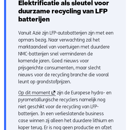
b
Elektrificatie als sleutel voor
s
duurzame recycling van LFP
i
batterijen
t
e
Vanuit Azië zijn LFP-autobatterijen zijn met een
)
opmars bezig. Naar verwachting zal het
marktaandeel van voertuigen met duurdere
NMC-batterijen snel verminderen de
komende jaren. Goed nieuws voor
prijsgerichte consumenten, maar slecht
nieuws voor de recycling branche die vooral
leunt op grondstofprijzen.
(
Op dit moment
zijn de Europese hydro- en
o
pyrometallurgische recyclers namelijk nog
p
niet geschikt voor de recycling van LFP-
e
batterijen. In een verlieslatende business
n
case winnen zij alleen het duurdere lithium en
t
koper terug. Er is nog geen productie en afzet