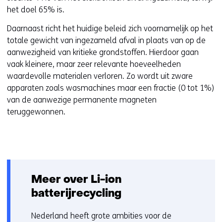
w
het doel 65% is.
e
b
Daarnaast richt het huidige beleid zich voornamelijk op het
s
totale gewicht van ingezameld afval in plaats van op de
i
aanwezigheid van kritieke grondstoffen. Hierdoor gaan
t
vaak kleinere, maar zeer relevante hoeveelheden
e
waardevolle materialen verloren. Zo wordt uit zware
)
apparaten zoals wasmachines maar een fractie (0 tot 1%)
van de aanwezige permanente magneten
teruggewonnen.
Meer over Li-ion
batterijrecycling
Nederland heeft grote ambities voor de