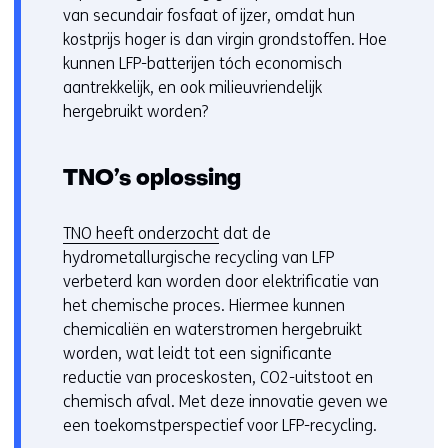
i
van secundair fosfaat of ijzer, omdat hun
n
kostprijs hoger is dan virgin grondstoffen. Hoe
n
kunnen LFP-batterijen tóch economisch
i
aantrekkelijk, en ook milieuvriendelijk
e
hergebruikt worden?
u
w
TNO’s oplossing
v
e
n
(
TNO heeft onderzocht
dat de
s
o
hydrometallurgische recycling van LFP
t
p
verbeterd kan worden door elektrificatie van
e
e
het chemische proces. Hiermee kunnen
r
n
chemicaliën en waterstromen hergebruikt
)
t
worden, wat leidt tot een significante
(
i
reductie van proceskosten, CO2-uitstoot en
v
n
chemisch afval. Met deze innovatie geven we
e
n
een toekomstperspectief voor LFP-recycling.
r