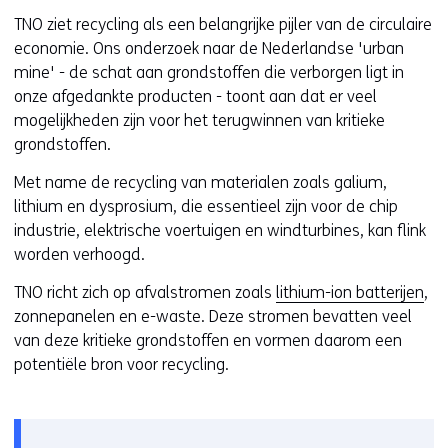
i
TNO ziet recycling als een belangrijke pijler van de circulaire
j
economie. Ons onderzoek naar de Nederlandse 'urban
s
mine' - de schat aan grondstoffen die verborgen ligt in
t
onze afgedankte producten - toont aan dat er veel
n
mogelijkheden zijn voor het terugwinnen van kritieke
a
grondstoffen.
a
r
Met name de recycling van materialen zoals galium,
e
lithium en dysprosium, die essentieel zijn voor de chip
e
industrie, elektrische voertuigen en windturbines, kan flink
n
worden verhoogd.
a
n
TNO richt zich op afvalstromen zoals
lithium-ion batterijen
,
d
zonnepanelen en e-waste. Deze stromen bevatten veel
e
van deze kritieke grondstoffen en vormen daarom een
r
potentiële bron voor recycling.
e
w
e