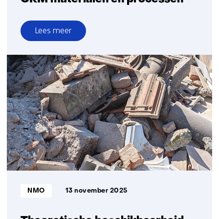
Lees meer
over
CRM
materialen
en
processen
Bron:
NMO
13 november 2025