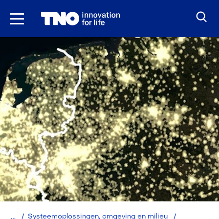
Ga
naar
inhoud
Home
Systeemoplossingen, omgeving en milieu