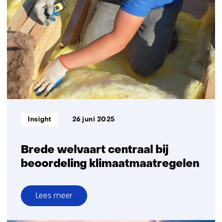
Informatietype:
Insight
26 juni 2025
Brede welvaart centraal bij
beoordeling klimaatmaatregelen
Lees meer
over
Brede