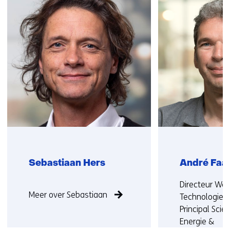
over
v
(Neem
e
contact
n
met
s
ons
t
op)
e
r
)
Sebastiaan Hers
André Faai
Functie
Functie:
Directeur We
Meer over Sebastiaan
niet
Technologie 
bekend
Principal Scien
Energie &