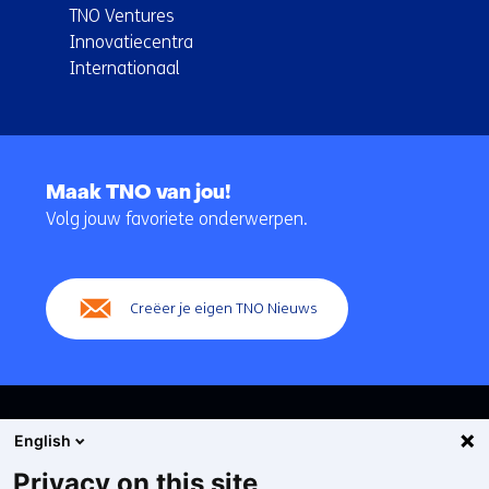
TNO Ventures
Innovatiecentra
Internationaal
Terug
naar
Maak TNO van jou!
navigatie
Volg jouw favoriete onderwerpen.
(Hoofdnavigatie)
Creëer je eigen TNO Nieuws
English
Privacy on this site