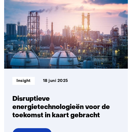
welvaart
centraal
bij
beoordeling
klimaatmaatregelen
Informatietype:
Insight
18 juni 2025
Disruptieve
energietechnologieën voor de
toekomst in kaart gebracht