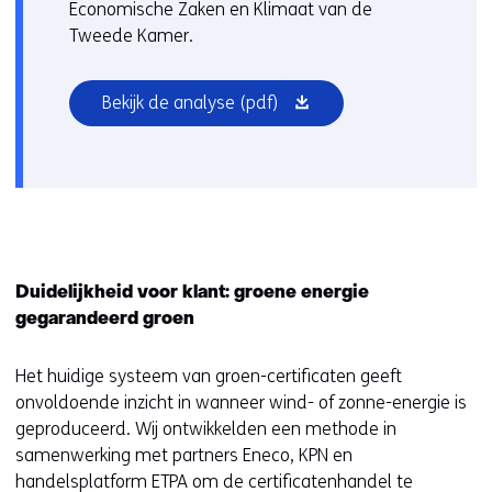
Economische Zaken en Klimaat van de
Tweede Kamer.
(opent
Bekijk de analyse
(pdf)
in
nieuw
venster)
Duidelijkheid voor klant: groene energie
gegarandeerd groen
Het huidige systeem van groen-certificaten geeft
onvoldoende inzicht in wanneer wind- of zonne-energie is
geproduceerd. Wij ontwikkelden een methode in
samenwerking met partners Eneco, KPN en
handelsplatform ETPA om de certificatenhandel te