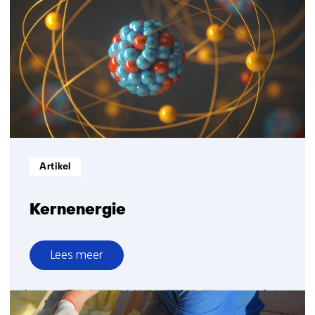
halen
klimaatdoel
2030
heel
erg
klein;
stevig,
structureel
extra
beleid
Informatietype:
Artikel
nodig
Kernenergie
Lees meer
over
Kernenergie