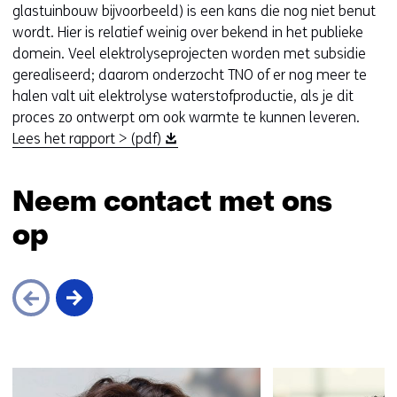
glastuinbouw bijvoorbeeld) is een kans die nog niet benut
wordt. Hier is relatief weinig over bekend in het publieke
domein. Veel elektrolyseprojecten worden met subsidie
gerealiseerd; daarom onderzocht TNO of er nog meer te
halen valt uit elektrolyse waterstofproductie, als je dit
proces zo ontwerpt om ook warmte te kunnen leveren.
(
Lees het rapport > (pdf)
o
p
Neem contact met ons
e
n
op
t
i
n
n
i
e
Sla
u
navigatie
w