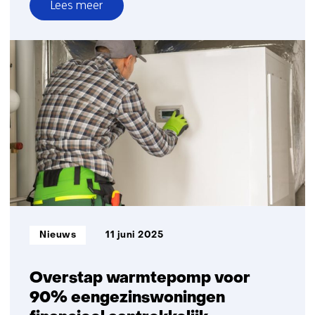
Lees meer
over
Disruptieve
energietechnologieën
voor
de
toekomst
in
kaart
gebracht
Informatietype:
Nieuws
11 juni 2025
Overstap warmtepomp voor
90% eengezinswoningen