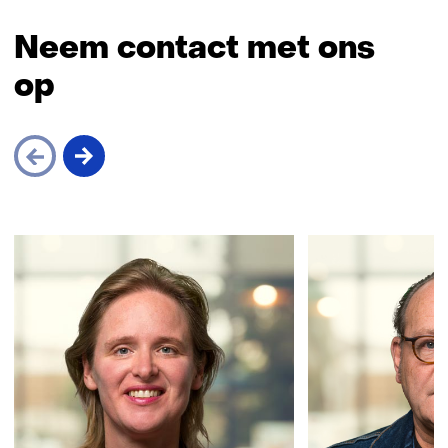
Neem contact met ons
op
Sla
navigatie
over
(Neem
contact
met
ons
op)