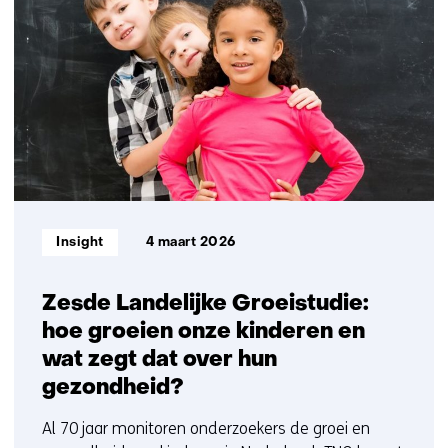
met
getoond
ons
1
op)
t/m
3
Informatietype:
Insight
4 maart 2026
Zesde Landelijke Groeistudie:
hoe groeien onze kinderen en
wat zegt dat over hun
gezondheid?
Al 70 jaar monitoren onderzoekers de groei en