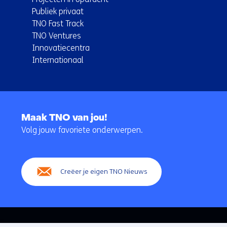
Publiek privaat
TNO Fast Track
TNO Ventures
Innovatiecentra
Internationaal
Terug
naar
Maak TNO van jou!
navigatie
Volg jouw favoriete onderwerpen.
(Hoofdnavigatie)
Creëer je eigen TNO Nieuws