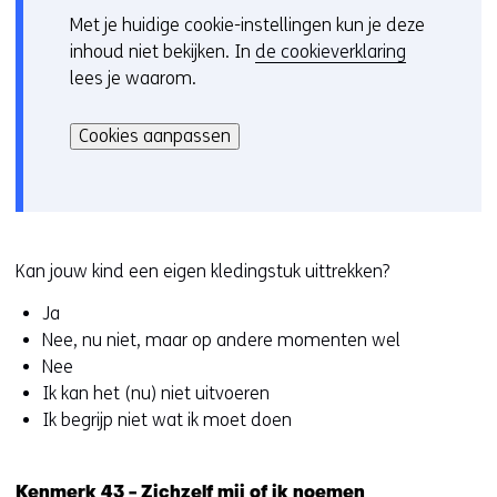
Met je huidige cookie-instellingen kun je deze
C
inhoud niet bekijken. In
de cookieverklaring
o
lees je waarom.
o
Hier
k
kan
i
Cookies aanpassen
het
e
gebruik
v
van
o
cookies
o
op
r
Kan jouw kind een eigen kledingstuk uittrekken?
deze
k
Ja
website
e
Nee, nu niet, maar op andere momenten wel
worden
u
Nee
toegestaan
r
Ik kan het (nu) niet uitvoeren
of
w
Ik begrijp niet wat ik moet doen
geweigerd.
i
j
z
Kenmerk 43 - Zichzelf mij of ik noemen