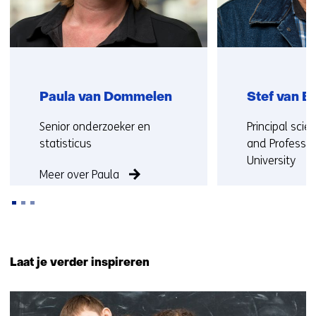
Paula van Dommelen
Stef van B
Functie:
Functie:
Senior onderzoeker en
Principal scie
statisticus
and Professor
University
Meer over Paula
Meer over Ste
Terug
naar
Laat je verder inspireren
navigatie
(Neem
3
contact
resultaten,