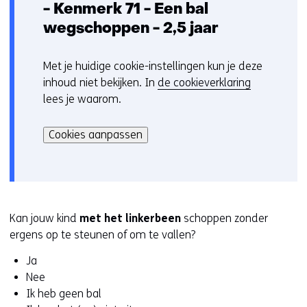
- Kenmerk 71 - Een bal
wegschoppen - 2,5 jaar
Met je huidige cookie-instellingen kun je deze
C
inhoud niet bekijken. In
de cookieverklaring
o
lees je waarom.
o
Hier
k
kan
i
Cookies aanpassen
het
e
gebruik
v
van
o
cookies
o
op
r
Kan jouw kind
met het linkerbeen
schoppen zonder
deze
k
ergens op te steunen of om te vallen?
website
e
Ja
worden
u
Nee
toegestaan
r
Ik heb geen bal
of
w