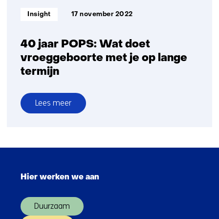
jonge
Informatietype:
Insight
17 november 2022
kinderen
40 jaar POPS: Wat doet
vroeggeboorte met je op lange
termijn
Lees meer
over
40
jaar
POPS:
Sla
Wat
navigatie
doet
Hier werken we aan
over
vroeggeboorte
(Hoofdnavigatie)
met
Duurzaam
je