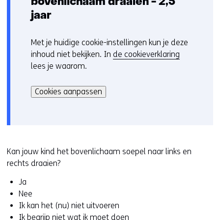
bovenlichaam draaien - 2,5
jaar
Met je huidige cookie-instellingen kun je deze
C
inhoud niet bekijken. In
de cookieverklaring
o
lees je waarom.
o
Hier
k
kan
i
Cookies aanpassen
het
e
gebruik
v
van
o
cookies
o
op
r
Kan jouw kind het bovenlichaam soepel naar links en
deze
k
rechts draaien?
website
e
Ja
worden
u
Nee
toegestaan
r
Ik kan het (nu) niet uitvoeren
of
w
Ik begrijp niet wat ik moet doen
geweigerd.
i