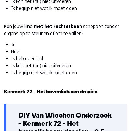
Ik kan het (nu) niet uitvoeren
geweigerd.
i
Ik begrijp niet wat ik moet doen
j
z
i
Kan jouw kind
met het rechterbeen
schoppen zonder
g
ergens op te steunen of om te vallen?
e
Ja
n
Nee
Ik heb geen bal
Ik kan het (nu) niet uitvoeren
Ik begrijp niet wat ik moet doen
Kenmerk 72 - Het bovenlichaam draaien
DIY Van Wiechen Onderzoek
- Kenmerk 72 - Het