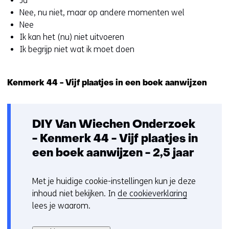
Ja
website
e
Nee, nu niet, maar op andere momenten wel
worden
u
Nee
toegestaan
r
Ik kan het (nu) niet uitvoeren
of
w
Ik begrijp niet wat ik moet doen
geweigerd.
i
j
z
Kenmerk 44 - Vijf plaatjes in een boek aanwijzen
i
g
e
DIY Van Wiechen Onderzoek
n
- Kenmerk 44 - Vijf plaatjes in
een boek aanwijzen - 2,5 jaar
Met je huidige cookie-instellingen kun je deze
C
inhoud niet bekijken. In
de cookieverklaring
o
lees je waarom.
o
Hier
k