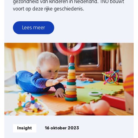
gezondheid van kinderen in Nederland. TNO bouwt
voort op deze rijke geschiedenis.
Lees meer
over
Zesde
Landelijke
Groeistudie:
hoe
groeien
onze
kinderen
en
wat
zegt
dat
over
Informatietype:
Insight
16 oktober 2023
hun