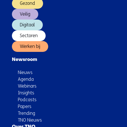
op
Gezond
lange
Veilig
termijn
Digitaal
Sectoren
Werken bij
Newsroom
Nieuws
Agenda
Webinars
Insights
Podcasts
Papers
Trending
TNO Nieuws
Over TNO