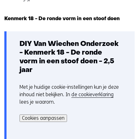
z
i
Kenmerk 18 - De ronde vorm in een stoof doen
g
e
n
DIY Van Wiechen Onderzoek
- Kenmerk 18 - De ronde
vorm in een stoof doen - 2,5
jaar
Met je huidige cookie-instellingen kun je deze
C
inhoud niet bekijken. In
de cookieverklaring
o
lees je waarom.
o
Hier
k
kan
i
Cookies aanpassen
het
e
gebruik
v
van