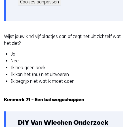
kan
i
Cookies aanpassen
het
e
gebruik
v
van
o
cookies
o
op
r
Wijst jouw kind vijf plaatjes aan of zegt het uit zichzelf wat
deze
k
het ziet?
website
e
Ja
worden
u
Nee
toegestaan
r
Ik heb geen boek
of
w
Ik kan het (nu) niet uitvoeren
geweigerd.
i
Ik begrijp niet wat ik moet doen
j
z
i
Kenmerk 71 - Een bal wegschoppen
g
e
n
DIY Van Wiechen Onderzoek