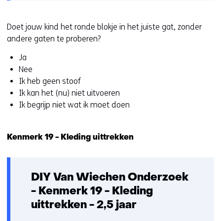
o
cookies
o
op
r
Doet jouw kind het ronde blokje in het juiste gat, zonder
deze
k
andere gaten te proberen?
website
e
Ja
worden
u
Nee
toegestaan
r
Ik heb geen stoof
of
w
Ik kan het (nu) niet uitvoeren
geweigerd.
i
Ik begrijp niet wat ik moet doen
j
z
i
Kenmerk 19 - Kleding uittrekken
g
e
n
DIY Van Wiechen Onderzoek
- Kenmerk 19 - Kleding
uittrekken - 2,5 jaar