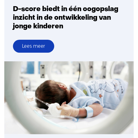
gezondheid?
D-score biedt in één oogopslag
inzicht in de ontwikkeling van
jonge kinderen
Lees meer
over
D-
score
biedt
in
één
oogopslag
inzicht
in
de
ontwikkeling
van