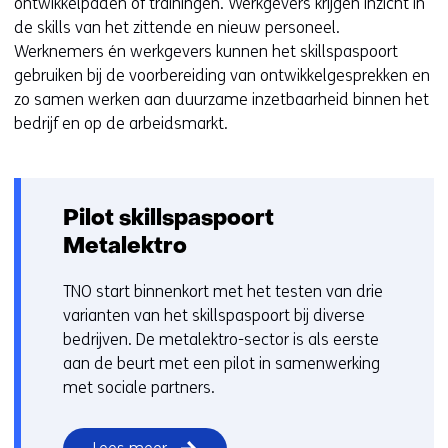
j
ontwikkelpaden of trainingen. Werkgevers krijgen inzicht in
s
de skills van het zittende en nieuw personeel.
t
Werknemers én werkgevers kunnen het skillspaspoort
n
gebruiken bij de voorbereiding van ontwikkelgesprekken en
a
zo samen werken aan duurzame inzetbaarheid binnen het
a
bedrijf en op de arbeidsmarkt.
r
e
e
n
Pilot skillspaspoort
a
Metalektro
n
d
TNO start binnenkort met het testen van drie
e
varianten van het skillspaspoort bij diverse
r
bedrijven. De metalektro-sector is als eerste
e
aan de beurt met een pilot in samenwerking
w
met sociale partners.
e
b