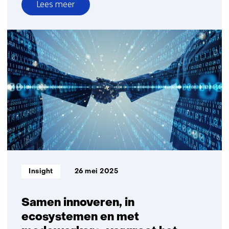
Lees meer
over
GenAI
verandert
werk.
Maar
wat
doet
het
met
de
mens?
Informatietype:
Insight
26 mei 2025
Samen innoveren, in
ecosystemen en met