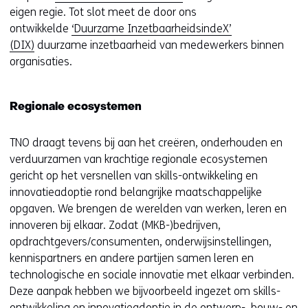
n
eigen regie. Tot slot meet de door ons
t
ontwikkelde
‘Duurzame InzetbaarheidsindeX’
i
(DIX)
duurzame inzetbaarheid van medewerkers binnen
n
organisaties.
n
i
Regionale ecosystemen
e
u
TNO draagt tevens bij aan het creëren, onderhouden en
w
verduurzamen van krachtige regionale ecosystemen
v
gericht op het versnellen van skills-ontwikkeling en
e
innovatieadoptie rond belangrijke maatschappelijke
n
opgaven. We brengen de werelden van werken, leren en
s
innoveren bij elkaar. Zodat (MKB-)bedrijven,
t
opdrachtgevers/consumenten, onderwijsinstellingen,
e
kennispartners en andere partijen samen leren en
r
technologische en sociale innovatie met elkaar verbinden.
)
Deze aanpak hebben we bijvoorbeeld ingezet om skills-
(
ontwikkeling en innovatieadoptie in de
ontwerp-, bouw- en