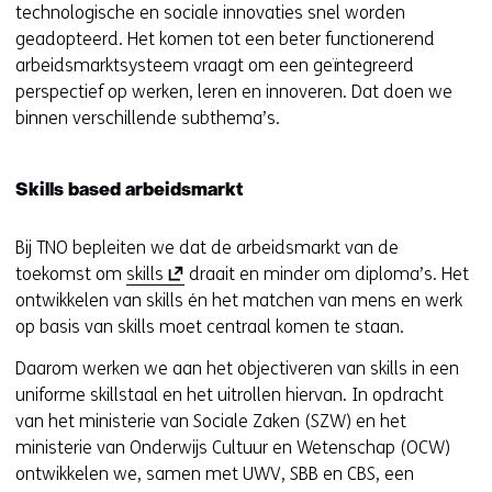
technologische en sociale innovaties snel worden
geadopteerd. Het komen tot een beter functionerend
arbeidsmarktsysteem vraagt om een geïntegreerd
perspectief op werken, leren en innoveren. Dat doen we
binnen verschillende subthema’s.
Skills based arbeidsmarkt
Bij TNO bepleiten we dat de arbeidsmarkt van de
(
toekomst om
skills
draait en minder om diploma’s. Het
o
ontwikkelen van skills én het matchen van mens en werk
p
op basis van skills moet centraal komen te staan.
e
Daarom werken we aan het objectiveren van skills in een
n
uniforme skillstaal en het uitrollen hiervan. In opdracht
t
van het ministerie van Sociale Zaken (SZW) en het
i
ministerie van Onderwijs Cultuur en Wetenschap (OCW)
n
ontwikkelen we, samen met UWV, SBB en CBS, een
n