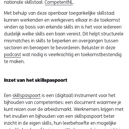
nationale skillstaal:
CompetentNL
.
i
e
Met behulp van deze openbaar toegankelijke skillstaal
u
kunnen werkenden en werkgevers elkaar in de toekomst
w
vinden op basis van erkende skills én is het voor iedereen
v
duidelijk welke skills een baan vereist. Dit helpt structurele
e
mismatches in skills te beperken en overgangen tussen
n
sectoren en beroepen te bevorderen. Beluister in deze
s
podcast
wat nodig is veerkrachtig en toekomstbestendig
t
te maken.
e
r
)
Inzet van het skillspaspoort
(
v
Een
skillspaspoort
is een (digitaal) instrument voor het
e
bijhouden van competenties: een document waarmee je
r
kunt reizen over de arbeidsmarkt. Werknemers krijgen met
w
het invullen en bijhouden van een skillspaspoort beter
i
inzicht in de eigen skills, hun leerbehoefte en mogelijke