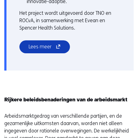
innovatie-adoptie.
a
n
Het project wordt uitgevoerd door TNO en
d
ROCvA, in samenwerking met Evean en
e
Spencer Health Solutions.
r
e
(opent
Lees meer
w
in
e
nieuw
b
venster)
s
(verwijst
i
naar
t
een
e
andere
Rijkere beleidsbenaderingen van de arbeidsmarkt
)
website)
Arbeidsmarktgedrag van verschillende partijen, en de
gezamenlijke uitkomsten daarvan, worden niet alleen
ingegeven door rationele overwegingen. De werkelijkheid