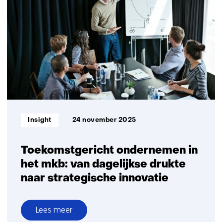
factoren
bepalen
of
jouw
AI-
project
slaagt
óf
faalt
Informatietype:
Insight
24 november 2025
Toekomstgericht ondernemen in
het mkb: van dagelijkse drukte
naar strategische innovatie
Lees meer
over