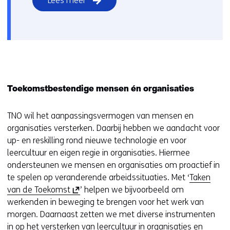
Lees meer
s
i
t
e
)
Toekomstbestendige mensen én organisaties
TNO wil het aanpassingsvermogen van mensen en
organisaties versterken. Daarbij hebben we aandacht voor
up- en reskilling rond nieuwe technologie en voor
leercultuur en eigen regie in organisaties. Hiermee
ondersteunen we mensen en organisaties om proactief in
te spelen op veranderende arbeidssituaties. Met ‘
Taken
(
van de Toekomst
’ helpen we bijvoorbeeld om
o
werkenden in beweging te brengen voor het werk van
p
morgen. Daarnaast zetten we met diverse instrumenten
e
in op het
versterken van leercultuur
in organisaties en