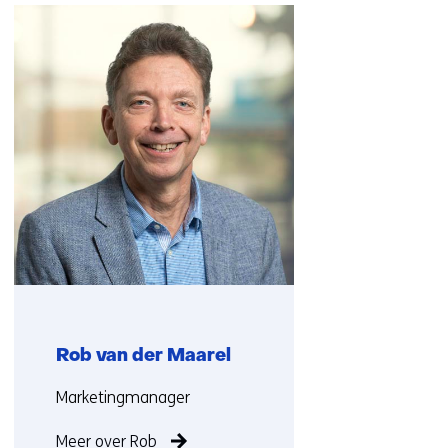
navigatie
over
(Neem
contact
met
ons
op)
Rob van der Maarel
Functie:
Marketingmanager
Meer over Rob