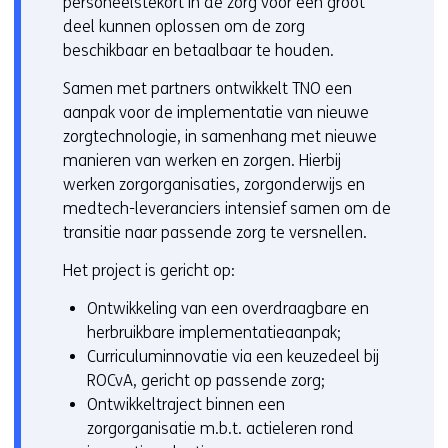
personeelstekort in de zorg voor een groot
e
r
deel kunnen oplossen om de zorg
r
e
beschikbaar en betaalbaar te houden.
)
w
(
e
Samen met partners ontwikkelt TNO een
v
b
aanpak voor de implementatie van nieuwe
e
s
zorgtechnologie, in samenhang met nieuwe
r
i
manieren van werken en zorgen. Hierbij
w
t
werken zorgorganisaties, zorgonderwijs en
i
e
medtech-leveranciers intensief samen om de
j
)
transitie naar passende zorg te versnellen.
s
Het project is gericht op:
t
n
Ontwikkeling van een overdraagbare en
a
herbruikbare implementatieaanpak;
a
Curriculuminnovatie via een keuzedeel bij
r
ROCvA, gericht op passende zorg;
e
Ontwikkeltraject binnen een
e
zorgorganisatie m.b.t. actieleren rond
n