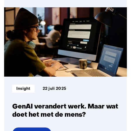
Toekomstgericht
ondernemen
in
het
mkb:
van
dagelijkse
drukte
naar
strategische
innovatie
Informatietype:
Insight
22 juli 2025
GenAI verandert werk. Maar wat
doet het met de mens?