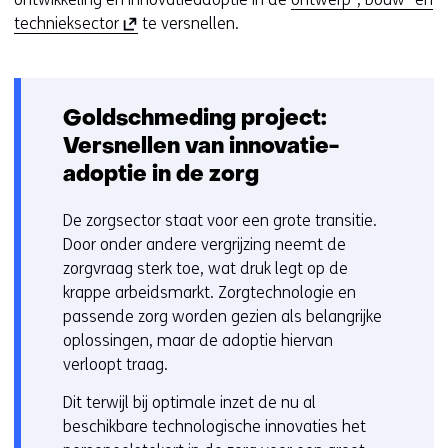
v
(
technieksector
te versnellen.
e
o
r
p
w
e
i
Goldschmeding project:
n
j
t
s
Versnellen van innovatie-
i
t
adoptie in de zorg
n
n
n
a
De zorgsector staat voor een grote transitie.
i
a
Door onder andere vergrijzing neemt de
e
r
zorgvraag sterk toe, wat druk legt op de
u
e
krappe arbeidsmarkt. Zorgtechnologie en
w
e
passende zorg worden gezien als belangrijke
v
n
oplossingen, maar de adoptie hiervan
e
a
verloopt traag.
n
n
Dit terwijl bij optimale inzet de nu al
s
d
beschikbare technologische innovaties het
t
e