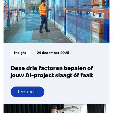
hoe
het
Health@Work
concept
inzicht
biedt
voor
een
gerichte
Informatietype:
Insight
24 december 2025
aanpak
Deze drie factoren bepalen of
jouw AI-project slaagt óf faalt
Lees meer
over
Deze
drie