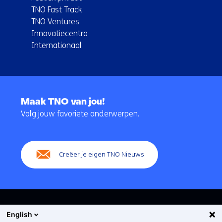
TNO Fast Track
TNO Ventures
Innovatiecentra
Internationaal
Terug
naar
Maak TNO van jou!
navigatie
Volg jouw favoriete onderwerpen.
(Hoofdnavigatie)
Creëer je eigen TNO Nieuws
English