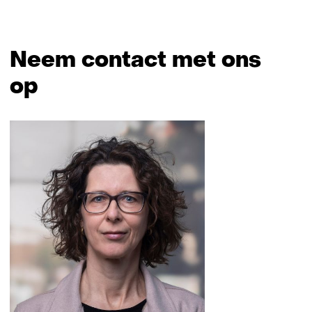
Neem contact met ons
op
Sla
navigatie
over
(Neem
contact
met
ons
op)