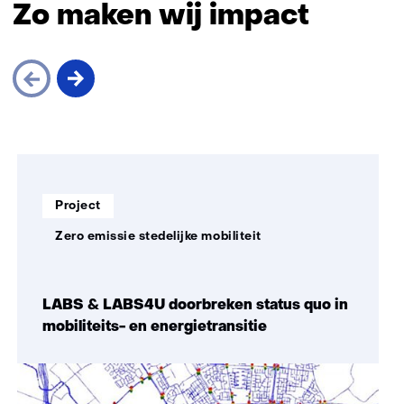
Zo maken wij impact
Sla
navigatie
over
Soort
Thema:
(Zo
Project
project:
maken
Zero emissie stedelijke mobiliteit
wij
impact)
LABS & LABS4U doorbreken status quo in
mobiliteits- en energietransitie