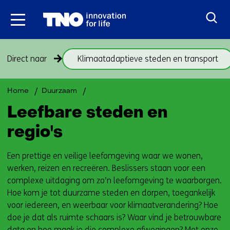
Ga
naar
inhoud
Sla
Direct naar
Klimaatadaptieve steden en transport
navigatie
over
(onderwerpen
Terug
Leefbare
Home
Duurzaam
onder
naar
steden
Leefbare steden en
thema
en
navigatie
regio's
Leefbare
(onderwerpen
regio's
steden
onder
en
thema
Een prettige en veilige leefomgeving waar we wonen,
regio's)
Leefbare
werken, reizen en recreëren. Beslissers staan voor een
steden
complexe uitdaging om zo’n leefomgeving te waarborgen.
en
Hoe kom je tot duurzame steden en dorpen, toegankelijk
regio's)
voor iedereen, en weerbaar voor klimaatverandering? Hoe
doe je dat als ruimte schaars is? Waar vind je betrouwbare
data en hoe maak je die complexe afwegingen? Met onze