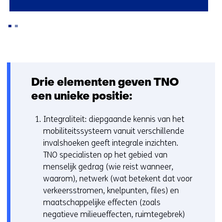
Terug
naar
navigatie
Drie elementen geven TNO
(Zo
een unieke positie:
maken
wij
Integraliteit: diepgaande kennis van het
impact)
mobiliteitssysteem vanuit verschillende
invalshoeken geeft integrale inzichten.
TNO specialisten op het gebied van
menselijk gedrag (wie reist wanneer,
waarom), netwerk (wat betekent dat voor
verkeersstromen, knelpunten, files) en
maatschappelijke effecten (zoals
negatieve milieueffecten, ruimtegebrek)