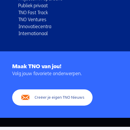
Publiek privaat
TNO Fast Track
TNO Ventures
Innovatiecentra
Internationaal
Terug
naar
Maak TNO van jou!
navigatie
Volg jouw favoriete onderwerpen.
(Hoofdnavigatie)
Creëer je eigen TNO Nieuws