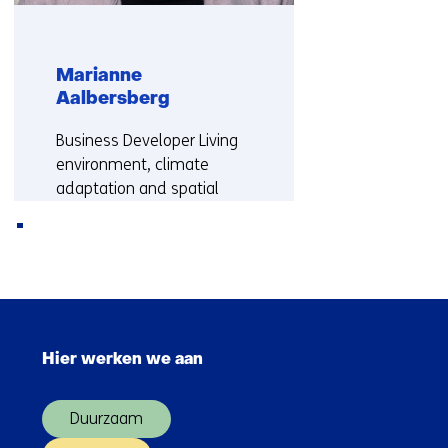
Marianne
Aalbersberg
Functie:
Business Developer Living
environment, climate
adaptation and spatial
choices
Meer over Marianne
Terug
naar
Sla
navigatie
navigatie
(Neem
Hier werken we aan
over
contact
(Hoofdnavigatie)
met
Duurzaam
ons
op)