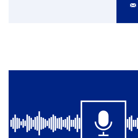
E-
mai
Functie
Meer
niet
over
bekend
Erik