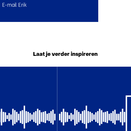
E-mail Erik
l:
Terug
naar
navigatie
Laat je verder inspireren
(Neem
contact
34
met
resultaten,
ons
getoond
op)
6
t/m
10