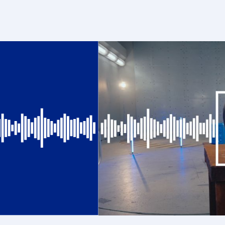
over
Waterstofproductie
en
-
infrastructuur
voor
morgen:
bouwen
aan
leveringszekerheid
en
systeemkracht