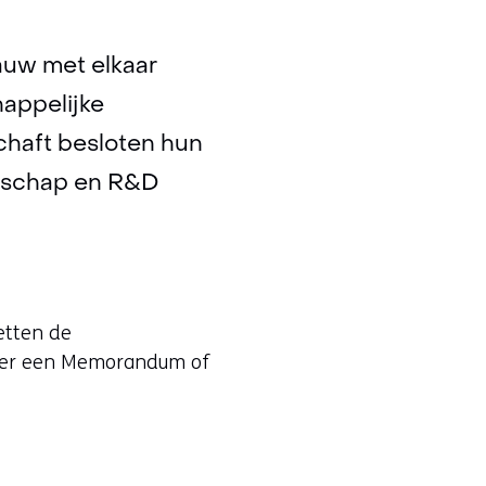
auw met elkaar
appelijke
chaft besloten hun
nschap en R&D
etten de
nder een Memorandum of