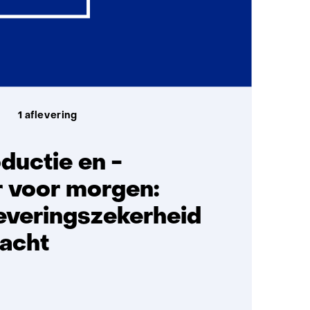
1 aflevering
ductie en -
r voor morgen:
everingszekerheid
acht