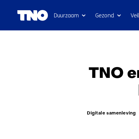
Duurzaam
Gezond
Veil
TNO en
Thema:
Digitale samenleving