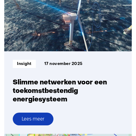
de
toekomst
Informatietype:
Insight
17 november 2025
Slimme netwerken voor een
toekomstbestendig
energiesysteem
Lees meer
over
Slimme