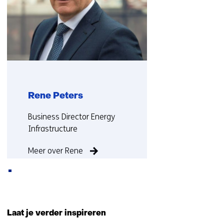
Rene Peters
Functie:
Business Director Energy
Infrastructure
Meer over Rene
Terug
naar
Laat je verder inspireren
navigatie