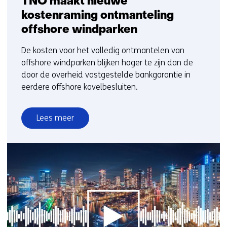
TNO maakt nieuwe
kostenraming ontmanteling
offshore windparken
De kosten voor het volledig ontmantelen van
offshore windparken blijken hoger te zijn dan de
door de overheid vastgestelde bankgarantie in
eerdere offshore kavelbesluiten.
Lees meer
over
TNO
maakt
nieuwe
kostenraming
ontmanteling
offshore
windparken