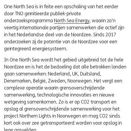
s
One North Sea is in feite een opschaling van het eerder
t
door TNO geïnitieerde publiek-private
n
onderzoeksprogramma
North Sea Energy
, waarin zo’n
a
veertig internationale partijen samenwerken die actief zijn
a
in het Nederlandse deel van de Noordzee. Sinds 2017
r
onderzoeken zij de potentie van de Noordzee voor een
e
geïntegreerd energiesysteem.
e
n
In One North Sea wordt het gebied uitgebreid tot de hele
a
Noordzee en is het de bedoeling dat alle betrokken landen
n
gaan samenwerken: Nederland, UK, Duitsland,
d
Denemarken, België, Zweden, Noorwegen. Het vergt een
e
complexe operatie waarin grensoverschrijdende
r
samenwerking, technologische innovaties en nieuwe
e
wetgeving samenkomen. Zo is er op CO2 transport en
w
opslag al grensoverschrijdende samenwerking voor het
e
project Northern Lights in Noorwegen en mag CO2 sinds
b
kort ook over zee getransporteerd worden voor opslag in
s
lege gasvelden.