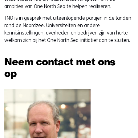
ambities van One North Sea te helpen realiseren.
TNO is in gesprek met uiteenlopende partijen in de landen
rond de Noordzee. Universiteiten en andere
kennisinstellingen, overheden en bedrijven zijn van harte
welkom zich bij het One North Sea-initiatief aan te sluiten.
Neem contact met ons
op
Sla
navigatie
over
(Neem
contact
met
ons
op)