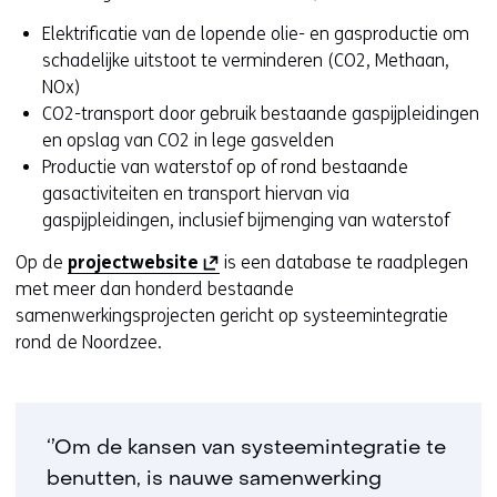
Elektrificatie van de lopende olie- en gasproductie om
schadelijke uitstoot te verminderen (CO2, Methaan,
NOx)
CO2-transport door gebruik bestaande gaspijpleidingen
en opslag van CO2 in lege gasvelden
Productie van waterstof op of rond bestaande
gasactiviteiten en transport hiervan via
gaspijpleidingen, inclusief bijmenging van waterstof
(
Op de
projectwebsite
is een database te raadplegen
o
met meer dan honderd bestaande
p
samenwerkingsprojecten gericht op systeemintegratie
e
rond de Noordzee.
n
t
i
n
‘’Om de kansen van systeemintegratie te
n
benutten, is nauwe samenwerking