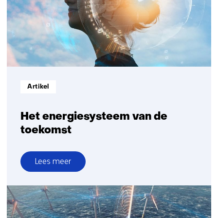
Informatietype:
Artikel
Het energiesysteem van de
toekomst
Lees meer
over
Het
energiesysteem
van