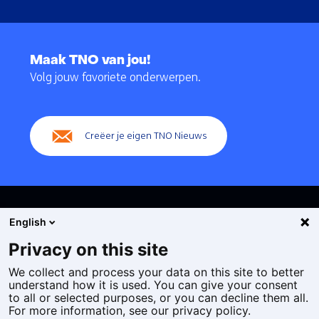
Terug
naar
Maak TNO van jou!
navigatie
Volg jouw favoriete onderwerpen.
(Hoofdnavigatie)
Creëer je eigen TNO Nieuws
English
Privacy on this site
We collect and process your data on this site to better
Cookies
understand how it is used. You can give your consent
Privacy statement
to all or selected purposes, or you can decline them all.
Toegankelijkheid
For more information, see our privacy policy.