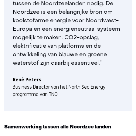
i
tussen de Noordzeelanden nodig. De
e
Noordzee is een belangrijke bron om
u
koolstofarme energie voor Noordwest-
w
Europa en een energieneutraal systeem
v
e
mogelijk te maken. CO2-opslag,
n
elektrificatie van platforms en de
s
ontwikkeling van blauwe en groene
t
waterstof zijn daarbij essentieel.”
e
r
René Peters
)
Business Director van het North Sea Energy
(
programma van TNO
v
e
r
w
i
Samenwerking tussen alle Noordzee landen
j