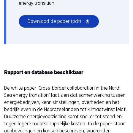
energy transition
(opent
Download de paper
(pdf)
in
nieuw
venster)
Rapport en database beschikbaar
De white paper ‘Cross-border collaboration in the North
Sea energy transition’ laat zien dat samenwerking tussen
energiebedrijven, kennisinstellingen, overheden en het
bedrijfsleven in de Noordzeelanden tot klimaatwinst leidt.
Duurzame energievoorziening komt sneller tot stand én
tegen lagere maatschappelijke kosten. In de paper staan
aanbevelingen en kansen beschreven, waaronder: