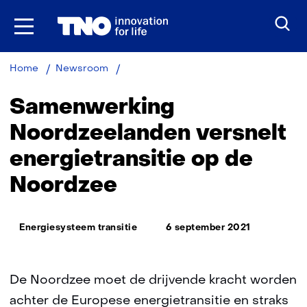
Ga
naar
inhoud
Samenwerking
Home
Newsroom
Noordzeelanden
versnelt
Samenwerking
energietransitie
op
Noordzeelanden versnelt
de
energietransitie op de
Noordzee
Noordzee
Thema:
Energiesysteem transitie
6 september 2021
De Noordzee moet de drijvende kracht worden
achter de Europese energietransitie en straks