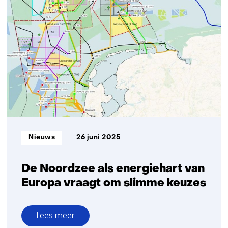
netwerken
voor
een
toekomstbestendig
energiesysteem
Informatietype:
Nieuws
26 juni 2025
De Noordzee als energiehart van
Europa vraagt om slimme keuzes
Lees meer
over