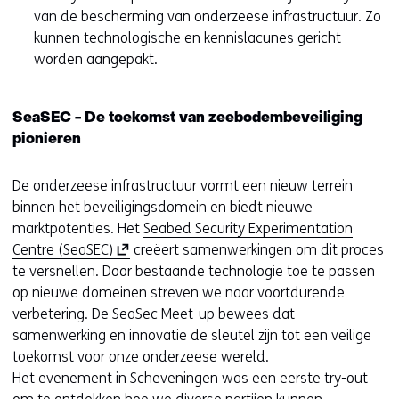
van de bescherming van onderzeese infrastructuur. Zo
kunnen technologische en kennislacunes gericht
worden aangepakt.
SeaSEC - De toekomst van zeebodembeveiliging
pionieren
De onderzeese infrastructuur vormt een nieuw terrein
binnen het beveiligingsdomein en biedt nieuwe
marktpotenties. Het
Seabed Security Experimentation
(
Centre (SeaSEC)
creëert samenwerkingen om dit proces
o
te versnellen. Door bestaande technologie toe te passen
p
op nieuwe domeinen streven we naar voortdurende
e
verbetering. De SeaSec Meet-up bewees dat
n
samenwerking en innovatie de sleutel zijn tot een veilige
t
toekomst voor onze onderzeese wereld.
i
Het evenement in Scheveningen was een eerste try-out
n