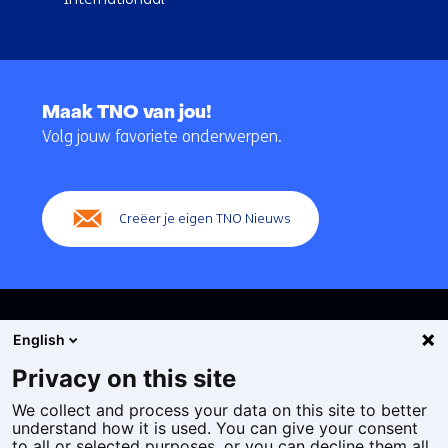
Terug
naar
Maak TNO van jou!
navigatie
Volg jouw favoriete onderwerpen.
(Hoofdnavigatie)
Creëer je eigen TNO Nieuws
English
Privacy on this site
We collect and process your data on this site to better
Cookies
understand how it is used. You can give your consent
Privacy statement
to all or selected purposes, or you can decline them all.