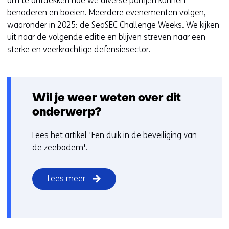
om te ontdekken hoe we diverse partijen kunnen
n
benaderen en boeien. Meerdere evenementen volgen,
i
waaronder in 2025: de SeaSEC Challenge Weeks. We kijken
e
uit naar de volgende editie en blijven streven naar een
u
sterke en veerkrachtige defensiesector.
w
v
e
Wil je weer weten over dit
n
s
onderwerp?
t
e
Lees het artikel 'Een duik in de beveiliging van
r
de zeebodem'.
)
(
Lees meer
v
e
r
w