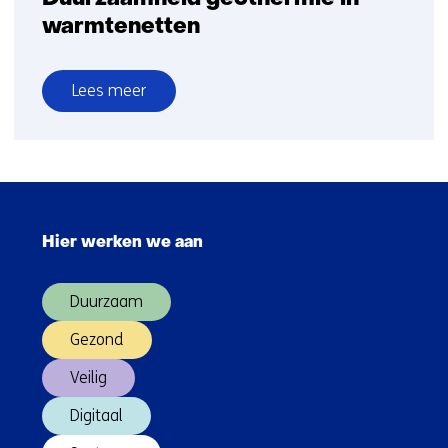
warmtenetten
Lees meer
over
Duurzaamheid
geothermie
in
Sla
warmtenetten
navigatie
Hier werken we aan
over
(Hoofdnavigatie)
Duurzaam
Gezond
Veilig
Digitaal