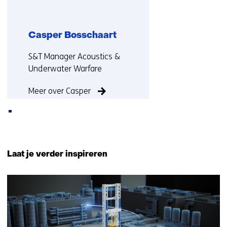
b
s
i
Casper Bosschaart
t
Functie:
e
S&T Manager Acoustics &
)
Underwater Warfare
Meer over Casper
Terug
naar
Laat je verder inspireren
navigatie
(Neem
2
contact
resultaten,
met
getoond
ons
1
op)