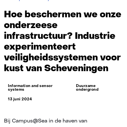
beschermen
we
Hoe beschermen we onze
onze
onderzeese
onderzeese
infrastructuur?
infrastructuur? Industrie
Industrie
experimenteert
experimenteert
veiligheidssystemen
voor
veiligheidssystemen voor
kust
van
kust van Scheveningen
Scheveningen
Thema:
Information and sensor
Duurzame
systems
ondergrond
13 juni 2024
Bij Campus@Sea in de haven van