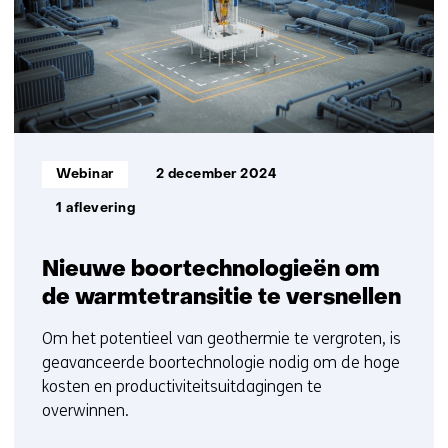
t/m
2
Informatietype:
Webinar
2 december 2024
1 aflevering
Nieuwe boortechnologieën om
de warmtetransitie te versnellen
Om het potentieel van geothermie te vergroten, is
geavanceerde boortechnologie nodig om de hoge
kosten en productiviteitsuitdagingen te
overwinnen.