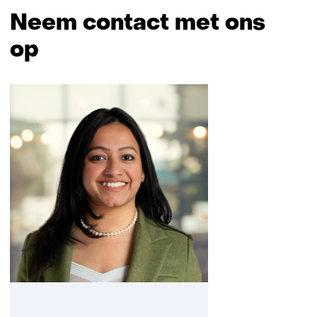
Neem contact met ons
op
Sla
navigatie
over
(Neem
contact
met
ons
op)