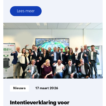
Lees meer
over
Fieldlab
Industrial
Electrification
pilothal
in
SubZero
Rotterdam
Informatietype:
Nieuws
17 maart 2026
Intentieverklaring voor