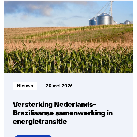
Nieuw
platform
moet
opschaling
van
groene
waterstof
versnellen
Informatietype:
Nieuws
20 mei 2026
Versterking Nederlands-
Braziliaanse samenwerking in
energietransitie