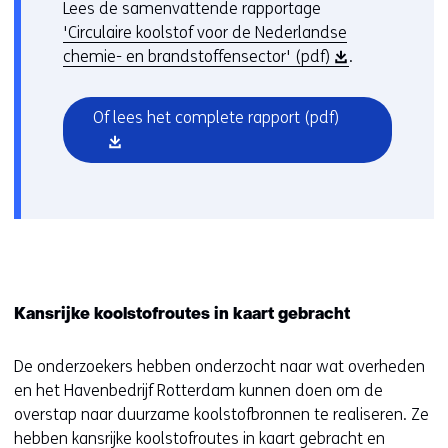
Lees de samenvattende rapportage
'Circulaire koolstof voor de Nederlandse
(
chemie- en brandstoffensector' (pdf)
.
o
p
(opent
Of lees het complete rapport
(pdf)
e
in
n
nieuw
t
venster)
i
n
n
i
e
Kansrijke koolstofroutes in kaart gebracht
u
w
De onderzoekers hebben onderzocht naar wat overheden
v
en het Havenbedrijf Rotterdam kunnen doen om de
e
overstap naar duurzame koolstofbronnen te realiseren. Ze
n
hebben kansrijke koolstofroutes in kaart gebracht en
s