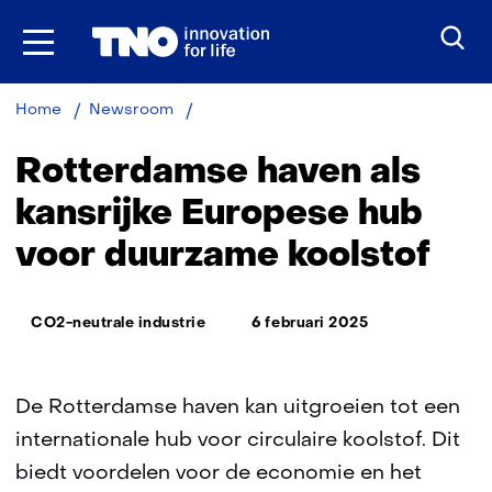
Ga
naar
inhoud
Rotterdamse
Home
Newsroom
haven
als
Rotterdamse haven als
kansrijke
Europese
kansrijke Europese hub
hub
voor duurzame koolstof
voor
duurzame
koolstof
Thema:
CO2-neutrale industrie
6 februari 2025
De Rotterdamse haven kan uitgroeien tot een
internationale hub voor circulaire koolstof. Dit
biedt voordelen voor de economie en het