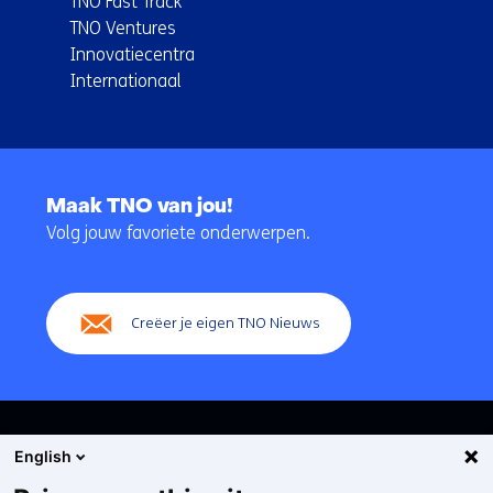
TNO Fast Track
TNO Ventures
Innovatiecentra
Internationaal
Terug
naar
Maak TNO van jou!
navigatie
Volg jouw favoriete onderwerpen.
(Hoofdnavigatie)
Creëer je eigen TNO Nieuws
English