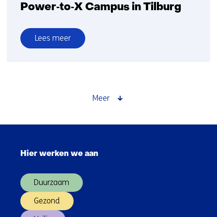
Power‑to‑X Campus in Tilburg
Lees meer
over
Intentieverklaring
voor
Power‑to‑X
Campus
Meer
in
Tilburg
Sla
navigatie
Hier werken we aan
over
(Hoofdnavigatie)
Duurzaam
Gezond