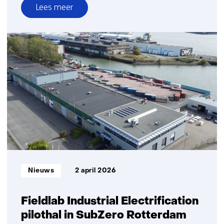
Lees meer
over
Versterking
Nederlands-
Braziliaanse
samenwerking
in
energietransitie
Informatietype:
Nieuws
2 april 2026
Fieldlab Industrial Electrification
pilothal in SubZero Rotterdam