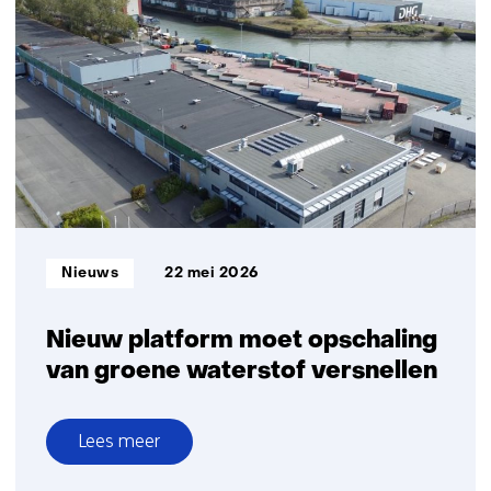
door,
maar
in
gematigder
tempo
dan
eerder
geraamd
Informatietype:
Nieuws
22 mei 2026
Nieuw platform moet opschaling
van groene waterstof versnellen
Lees meer
over