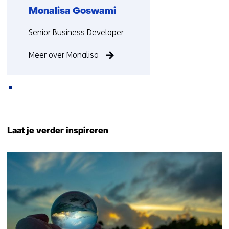
Monalisa Goswami
Functie:
Senior Business Developer
Meer over Monalisa
Terug
naar
Laat je verder inspireren
navigatie
(Neem
33
contact
resultaten,
met
getoond
ons
1
op)
t/m
5