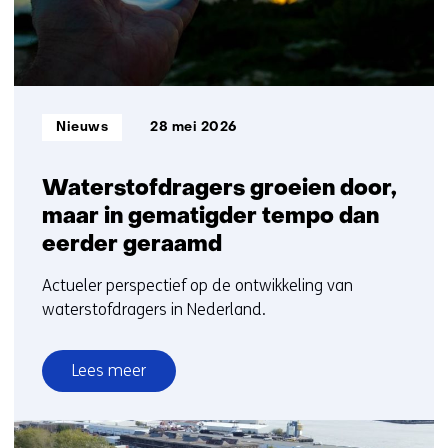
Informatietype:
Nieuws
28 mei 2026
Waterstofdragers groeien door,
maar in gematigder tempo dan
eerder geraamd
Actueler perspectief op de ontwikkeling van
waterstofdragers in Nederland.
Lees meer
over
Waterstofdragers
groeien