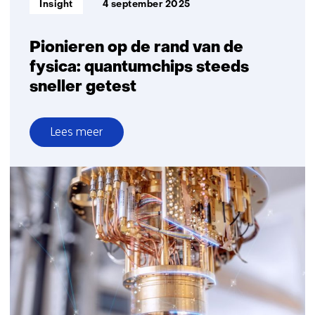
Insight
4 september 2025
Pionieren op de rand van de
fysica: quantumchips steeds
sneller getest
Lees meer
over
Pionieren
op
de
rand
van
de
fysica:
quantumchips
steeds