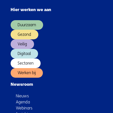
Sla
quantuminnovatie
navigatie
Hier werken we aan
over
(Hoofdnavigatie)
Duurzaam
Gezond
Veilig
Digitaal
Sectoren
Werken bij
Newsroom
Nieuws
Agenda
Webinars