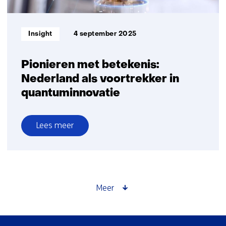
sneller
getest
Informatietype:
Insight
4 september 2025
Pionieren met betekenis:
Nederland als voortrekker in
quantuminnovatie
Lees meer
over
Pionieren
met
betekenis:
Nederland
Meer
als
voortrekker
in