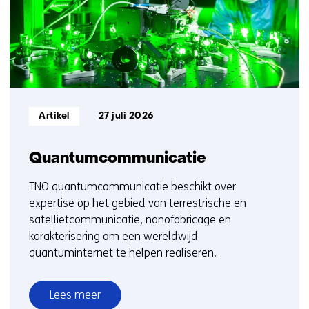
5
Informatietype:
Artikel
27 juli 2026
Quantumcommunicatie
TNO quantumcommunicatie beschikt over
expertise op het gebied van terrestrische en
satellietcommunicatie, nanofabricage en
karakterisering om een wereldwijd
quantuminternet te helpen realiseren.
Lees meer