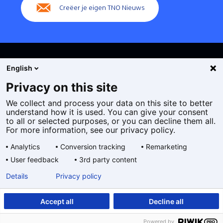
Creëer je eigen TNO Nieuws
English
Privacy on this site
We collect and process your data on this site to better
Cookies
understand how it is used. You can give your consent
Privacy statement
to all or selected purposes, or you can decline them all.
Toegankelijkheid
For more information, see our privacy policy.
Disclaimer
Analytics
Conversion tracking
Remarketing
Algemene voorwaarden
User feedback
3rd party content
Geselecteerde
NL
Details
Privacy policy
taal:
Accept all
Decline all
Powered by