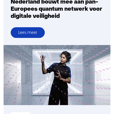
Nederland bouwt mee aan pan-
Europees quantum netwerk voor
digitale veiligheid
Lees meer
over
Nederland
bouwt
mee
aan
pan-
Europees
quantum
netwerk
voor
digitale
veiligheid
Informatietype: