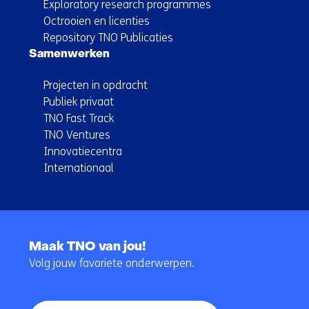
Exploratory research programmes
Octrooien en licenties
Repository TNO Publicaties
Samenwerken
Projecten in opdracht
Publiek privaat
TNO Fast Track
TNO Ventures
Innovatiecentra
Internationaal
Terug
naar
Maak TNO van jou!
navigatie
Volg jouw favoriete onderwerpen.
(Hoofdnavigatie)