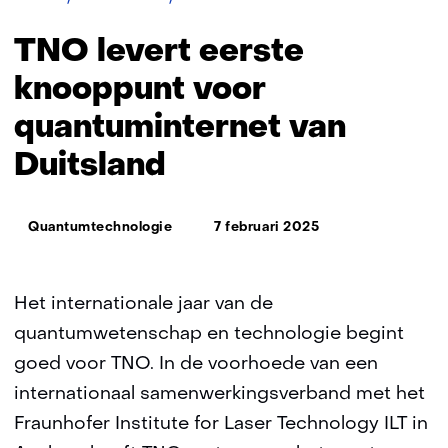
levert
eerste
TNO levert eerste
knooppunt
voor
knooppunt voor
quantuminternet
quantuminternet van
van
Duitsland
Duitsland
Thema:
Quantumtechnologie
7 februari 2025
Het internationale jaar van de
quantumwetenschap en technologie begint
goed voor TNO. In de voorhoede van een
internationaal samenwerkingsverband met het
Fraunhofer Institute for Laser Technology ILT in