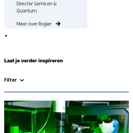
Functie:
Director Semicon &
Quantum
Meer over Rogier
Terug
naar
Laat je verder inspireren
navigatie
(Neem
Filter
contact
met
ons
op)
17
resultaten,
getoond
1
t/m