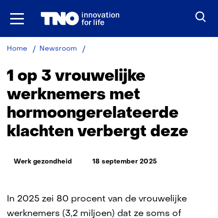
Ga
naar
inhoud
1
Home
Newsroom
op
3
1 op 3 vrouwelijke
vrouwelijke
werknemers
werknemers met
met
hormoongerelateerde
hormoongerelateerde
klachten
klachten verbergt deze
verbergt
deze
Thema:
Werk gezondheid
18 september 2025
In 2025 zei 80 procent van de vrouwelijke
werknemers (3,2 miljoen) dat ze soms of