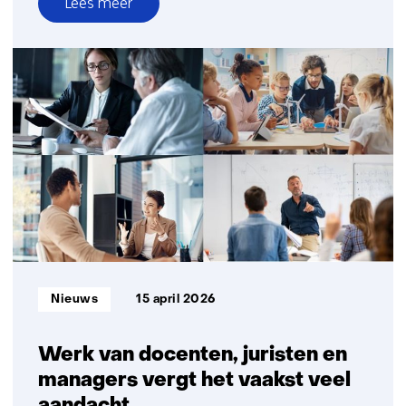
Lees meer
over
AI
biedt
veel
kansen
voor
productiviteitswinst,
maar
gevolgen
voor
werknemers
vragen
om
Informatietype:
Nieuws
15 april 2026
aandacht
Werk van docenten, juristen en
managers vergt het vaakst veel