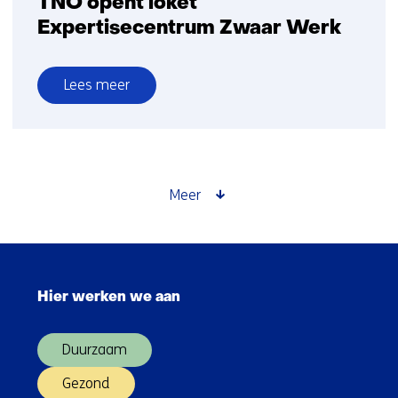
TNO opent loket
Expertisecentrum Zwaar Werk
Lees meer
over
TNO
opent
loket
Expertisecentrum
Meer
Zwaar
Werk
Sla
navigatie
Hier werken we aan
over
(Hoofdnavigatie)
Duurzaam
Gezond