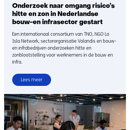
Onderzoek naar omgang risico’s
hitte en zon in Nederlandse
bouw-en infrasector gestart
Een internationaal consortium van TNO, NGO La
Isla Network, sectororganisatie Volandis en bouw-
en infrabedrijven onderzoeken hitte en
zonblootstelling voor werknemers in de bouw en
infra.
Lees meer
over
Onderzoek
naar
omgang
risico’s
hitte
en