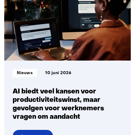
de
toekomst:
‘productiviteitswinst,
meer
mentale
belasting,
maar
veel
blijft
hetzelfde’
Informatietype:
Nieuws
10 juni 2026
AI biedt veel kansen voor
productiviteitswinst, maar
gevolgen voor werknemers
vragen om aandacht