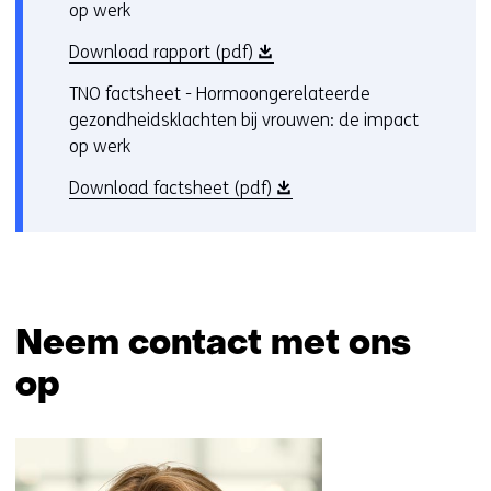
op werk
(
Download rapport (pdf)
o
TNO factsheet - Hormoongerelateerde
p
gezondheidsklachten bij vrouwen: de impact
e
op werk
n
t
(
Download factsheet (pdf)
i
o
n
p
n
e
i
n
e
t
Neem contact met ons
u
i
w
n
op
v
n
e
i
Sla
n
e
navigatie
s
u
over