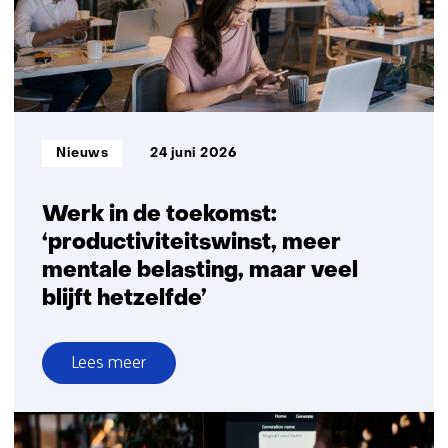
zon
in
Nederlandse
bouw-
en
infrasector
Informatietype:
Nieuws
24 juni 2026
gestart
Werk in de toekomst:
‘productiviteitswinst, meer
mentale belasting, maar veel
blijft hetzelfde’
Lees meer
over
Werk
in