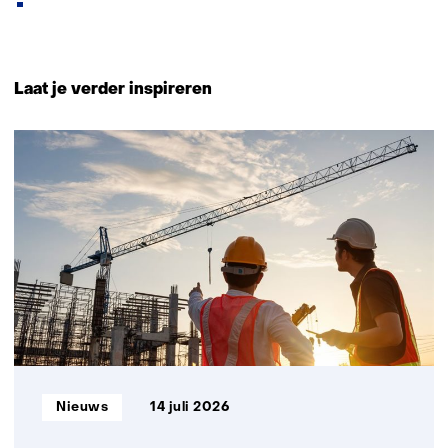
Terug
naar
Laat je verder inspireren
navigatie
(Neem
79
contact
resultaten,
met
getoond
ons
1
op)
t/m
5
Informatietype:
Nieuws
14 juli 2026