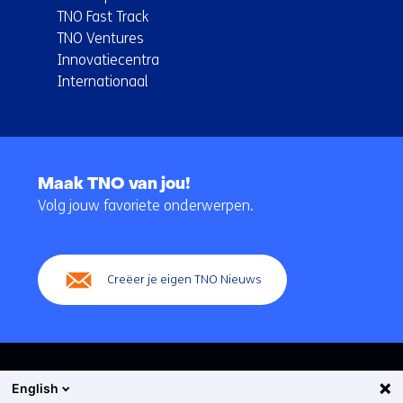
TNO Fast Track
TNO Ventures
Innovatiecentra
Internationaal
Terug
naar
Maak TNO van jou!
navigatie
Volg jouw favoriete onderwerpen.
(Hoofdnavigatie)
Creëer je eigen TNO Nieuws
English