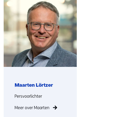
over
(Neem
contact
met
ons
op)
Maarten Lörtzer
Functie:
Persvoorlichter
Meer over Maarten