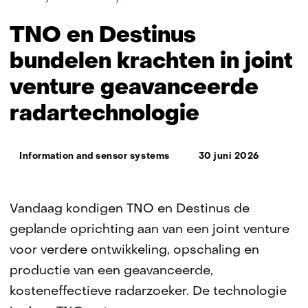
en
Destinus
TNO en Destinus
bundelen
krachten
bundelen krachten in joint
in
venture geavanceerde
joint
venture
radartechnologie
geavanceerde
radartechnologie
Thema:
Information and sensor systems
30 juni 2026
Vandaag kondigen TNO en Destinus de
geplande oprichting aan van een joint venture
voor verdere ontwikkeling, opschaling en
productie van een geavanceerde,
kosteneffectieve radarzoeker. De technologie