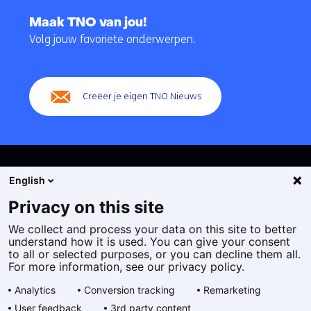
Terug
naar
Maak TNO van jou!
navigatie
Volg jouw favoriete onderwerpen.
(Hoofdnavigatie)
Creëer je eigen TNO Nieuws
English
Privacy on this site
We collect and process your data on this site to better
Cookies
understand how it is used. You can give your consent
Privacy statement
to all or selected purposes, or you can decline them all.
Toegankelijkheid
For more information, see our privacy policy.
Disclaimer
Analytics
Conversion tracking
Remarketing
Algemene voorwaarden
User feedback
3rd party content