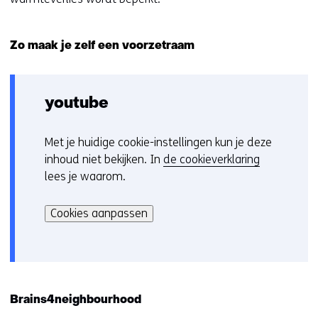
Zo maak je zelf een voorzetraam
youtube
Met je huidige cookie-instellingen kun je deze
C
inhoud niet bekijken. In
de cookieverklaring
o
lees je waarom.
o
Hier
k
kan
i
Cookies aanpassen
het
e
gebruik
v
van
o
cookies
o
op
r
Brains4neighbourhood
deze
k