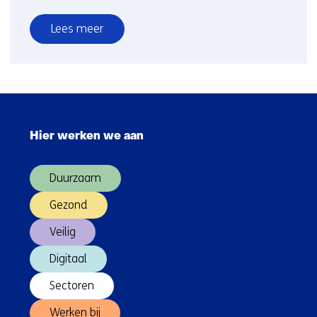
Lees meer
over
Warmteopslag
Sla
navigatie
Hier werken we aan
over
(Hoofdnavigatie)
Duurzaam
Gezond
Veilig
Digitaal
Sectoren
Werken bij