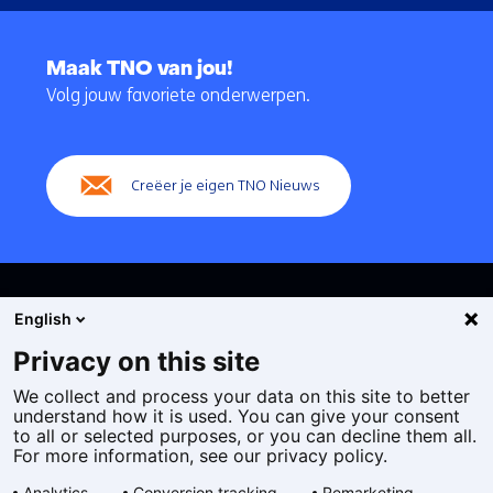
Terug
naar
Maak TNO van jou!
navigatie
Volg jouw favoriete onderwerpen.
(Hoofdnavigatie)
Creëer je eigen TNO Nieuws
English
Privacy on this site
We collect and process your data on this site to better
Cookies
understand how it is used. You can give your consent
Privacy statement
to all or selected purposes, or you can decline them all.
Toegankelijkheid
For more information, see our privacy policy.
Disclaimer
Analytics
Conversion tracking
Remarketing