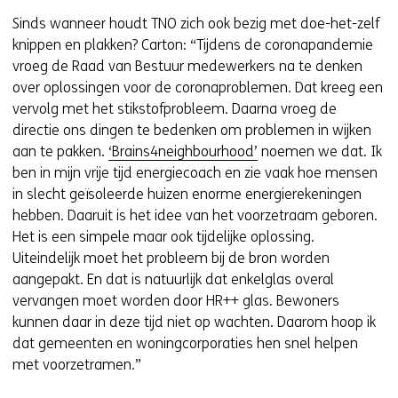
website
e
Sinds wanneer houdt TNO zich ook bezig met doe-het-zelf
worden
u
knippen en plakken? Carton: “Tijdens de coronapandemie
toegestaan
r
vroeg de Raad van Bestuur medewerkers na te denken
of
w
over oplossingen voor de coronaproblemen. Dat kreeg een
geweigerd.
i
vervolg met het stikstofprobleem. Daarna vroeg de
j
directie ons dingen te bedenken om problemen in wijken
z
aan te pakken.
‘Brains4neighbourhood’
noemen we dat. Ik
i
ben in mijn vrije tijd energiecoach en zie vaak hoe mensen
g
in slecht geïsoleerde huizen enorme energierekeningen
e
hebben. Daaruit is het idee van het voorzetraam geboren.
n
Het is een simpele maar ook tijdelijke oplossing.
Uiteindelijk moet het probleem bij de bron worden
aangepakt. En dat is natuurlijk dat enkelglas overal
vervangen moet worden door HR++ glas. Bewoners
kunnen daar in deze tijd niet op wachten. Daarom hoop ik
dat gemeenten en woningcorporaties hen snel helpen
met voorzetramen.”