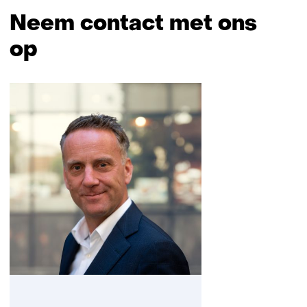
Neem contact met ons
op
Sla
navigatie
over
(Neem
contact
met
ons
op)