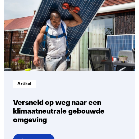
verwarmings-
en
koelsystemen
Informatietype:
Artikel
Versneld op weg naar een
klimaatneutrale gebouwde
omgeving