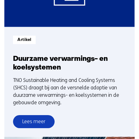
Informatietype:
Artikel
Duurzame verwarmings- en
koelsystemen
TNO Sustainable Heating and Cooling Systems
(SHCS) draagt bij aan de versnelde adoptie van
duurzame verwarmings- en koelsystemen in de
gebouwde omgeving.
Lees meer
over
Duurzame