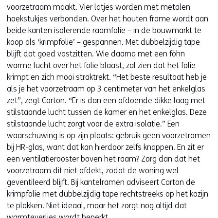
voorzetraam maakt. Vier latjes worden met metalen
hoekstukjes verbonden. Over het houten frame wordt aan
beide kanten isolerende raamfolie – in de bouwmarkt te
koop als ‘krimpfolie’ – gespannen. Met dubbelzijdig tape
blijft dat goed vastzitten. Wie daarna met een föhn
warme lucht over het folie blaast, zal zien dat het folie
krimpt en zich mooi straktrekt. “Het beste resultaat heb je
als je het voorzetraam op 3 centimeter van het enkelglas
zet”, zegt Carton. “Er is dan een afdoende dikke laag met
stilstaande lucht tussen de kamer en het enkelglas. Deze
stilstaande lucht zorgt voor de extra isolatie.” Een
waarschuwing is op zijn plaats: gebruik geen voorzetramen
bij HR-glas, want dat kan hierdoor zelfs knappen. En zit er
een ventilatierooster boven het raam? Zorg dan dat het
voorzetraam dit niet afdekt, zodat de woning wel
geventileerd blijft. Bij kantelramen adviseert Carton de
krimpfolie met dubbelzijdig tape rechtstreeks op het kozijn
te plakken. Niet ideaal, maar het zorgt nog altijd dat
warmteverlies wordt beperkt.