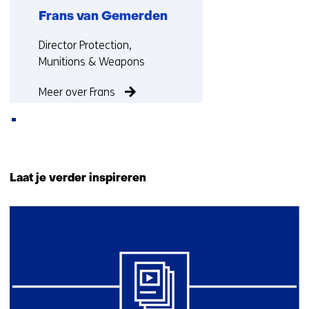
Frans van Gemerden
Functie:
Director Protection,
Munitions & Weapons
Meer over Frans
Terug
naar
Laat je verder inspireren
navigatie
(Neem
4
contact
resultaten,
met
getoond
ons
1
op)
t/m
4