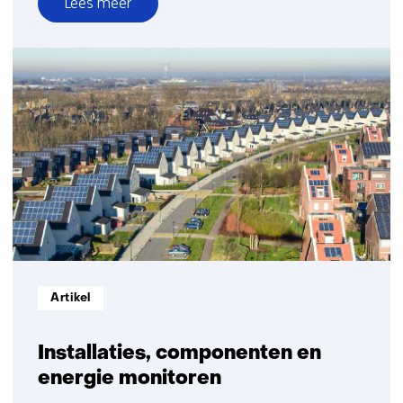
Lees meer
over
Versneld
op
weg
naar
een
klimaatneutrale
gebouwde
omgeving
Informatietype:
Artikel
Installaties, componenten en
energie monitoren