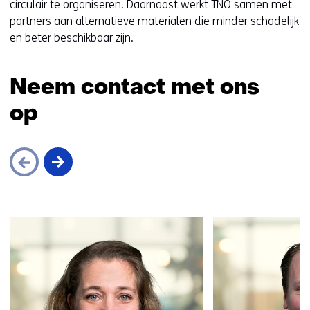
e
circulair te organiseren. Daarnaast werkt TNO samen met
n
partners aan alternatieve materialen die minder schadelijk
t
en beter beschikbaar zijn.
i
n
Neem contact met ons
n
i
op
e
u
w
v
e
n
Sla
s
navigatie
t
over
e
(Neem
r
contact
)
met
(
ons