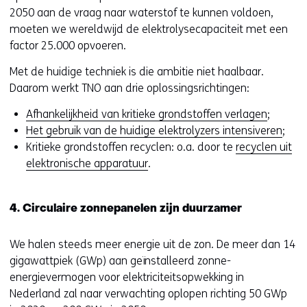
r
2050 aan de vraag naar waterstof te kunnen voldoen,
w
moeten we wereldwijd de elektrolysecapaciteit met een
i
factor 25.000 opvoeren.
j
s
Met de huidige techniek is die ambitie niet haalbaar.
t
Daarom werkt TNO aan drie oplossingsrichtingen:
n
Afhankelijkheid van kritieke grondstoffen verlagen
;
a
Het gebruik van de huidige elektrolyzers intensiveren
;
a
Kritieke grondstoffen recyclen: o.a. door te
recyclen uit
r
elektronische apparatuur
.
e
e
n
4. Circulaire zonnepanelen zijn duurzamer
a
n
We halen steeds meer energie uit de zon. De meer dan 14
d
gigawattpiek (GWp) aan geïnstalleerd zonne-
e
energievermogen voor elektriciteitsopwekking in
r
Nederland zal naar verwachting oplopen richting 50 GWp
e