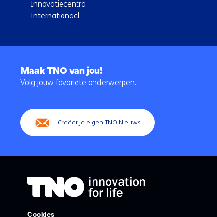
Innovatiecentra
Internationaal
Terug
naar
Maak TNO van jou!
navigatie
Volg jouw favoriete onderwerpen.
(Hoofdnavigatie)
Creëer je eigen TNO Nieuws
Cookies