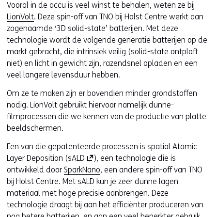
Vooral in de accu is veel winst te behalen, weten ze bij
LionVolt
. Deze spin-off van TNO bij Holst Centre werkt aan
zogenaamde ‘3D solid-state’ batterijen. Met deze
technologie wordt de volgende generatie batterijen op de
markt gebracht, die intrinsiek veilig (solid-state ontploft
niet) en licht in gewicht zijn, razendsnel opladen en een
veel langere levensduur hebben.
Om ze te maken zijn er bovendien minder grondstoffen
nodig. LionVolt gebruikt hiervoor namelijk dunne-
filmprocessen die we kennen van de productie van platte
beeldschermen.
Een van die gepatenteerde processen is spatial Atomic
(
Layer Deposition (
sALD
), een technologie die is
o
ontwikkeld door
SparkNano
, een andere spin-off van TNO
p
bij Holst Centre. Met sALD kun je zeer dunne lagen
e
materiaal met hoge precisie aanbrengen. Deze
n
technologie draagt bij aan het efficiënter produceren van
t
nog betere batterijen, en aan een veel beperkter gebruik