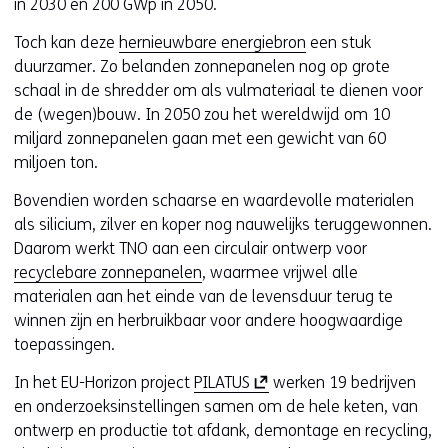
in 2030 en 200 GWp in 2050.
w
e
Toch kan deze
hernieuwbare energiebron
een stuk
b
duurzamer. Zo belanden zonnepanelen nog op grote
s
schaal in de shredder om als vulmateriaal te dienen voor
i
de (wegen)bouw. In 2050 zou het wereldwijd om 10
t
miljard zonnepanelen gaan met een gewicht van 60
e
miljoen ton.
)
Bovendien worden schaarse en waardevolle materialen
als silicium, zilver en koper nog nauwelijks teruggewonnen.
Daarom werkt TNO aan een circulair ontwerp voor
recyclebare zonnepanelen
, waarmee vrijwel alle
materialen aan het einde van de levensduur terug te
winnen zijn en herbruikbaar voor andere hoogwaardige
toepassingen.
(
In het EU-Horizon project
PILATUS
werken 19 bedrijven
o
en onderzoeksinstellingen samen om de hele keten, van
p
ontwerp en productie tot afdank, demontage en recycling,