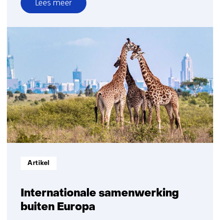
Lees meer
over
Klimaatadaptief
wonen:
drie
oude
oplossingen
die
vandaag
weer
actueel
zijn
Informatietype:
Artikel
Internationale samenwerking
buiten Europa