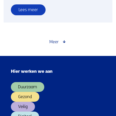
Lees meer
over
Internationale
samenwerking
buiten
Europa
Meer
Sla
navigatie
Hier werken we aan
over
(Hoofdnavigatie)
Duurzaam
Gezond
Veilig