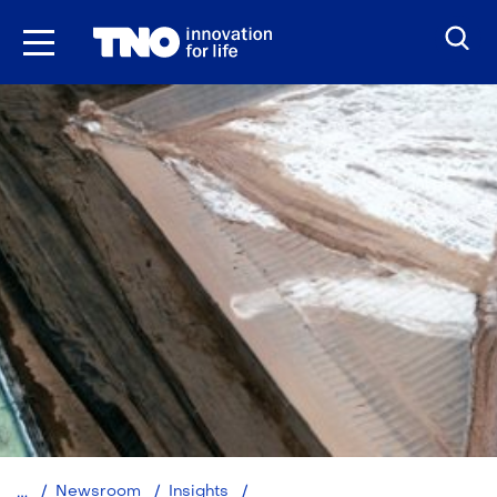
Ga
naar
inhoud
Zonder
Newsroom
Insights