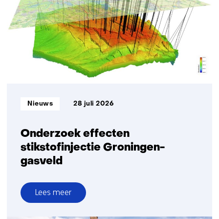
levert
meer
elektriciteit
per
vierkante
meter
Informatietype:
Nieuws
28 juli 2026
Onderzoek effecten
stikstofinjectie Groningen-
gasveld
Lees meer
over
Onderzoek