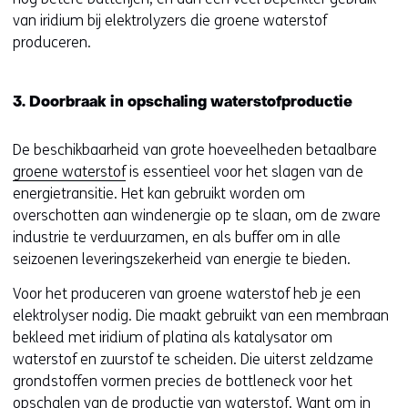
i
van iridium bij elektrolyzers die groene waterstof
n
produceren.
n
i
3. Doorbraak in opschaling waterstofproductie
e
u
De beschikbaarheid van grote hoeveelheden betaalbare
w
groene waterstof
is essentieel voor het slagen van de
v
energietransitie. Het kan gebruikt worden om
e
overschotten aan windenergie op te slaan, om de zware
n
industrie te verduurzamen, en als buffer om in alle
s
seizoenen leveringszekerheid van energie te bieden.
t
e
Voor het produceren van groene waterstof heb je een
r
elektrolyser nodig. Die maakt gebruikt van een membraan
)
bekleed met iridium of platina als katalysator om
(
waterstof en zuurstof te scheiden. Die uiterst zeldzame
v
grondstoffen vormen precies de bottleneck voor het
e
opschalen van de productie van waterstof. Want om in