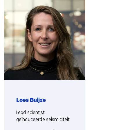
navigatie
over
(Neem
contact
met
ons
op)
Loes Buijze
Functie:
Lead scientist
geïnduceerde seismiciteit