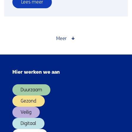
Lees meer
over
Impact
story:
De
Nederlandse
Meer
schat
aan
ondergronddata,
Sla
mogelijk
navigatie
gemaakt
Hier werken we aan
over
door
(Hoofdnavigatie)
de
Duurzaam
Wet
Bro
Gezond
Veilig
Digitaal