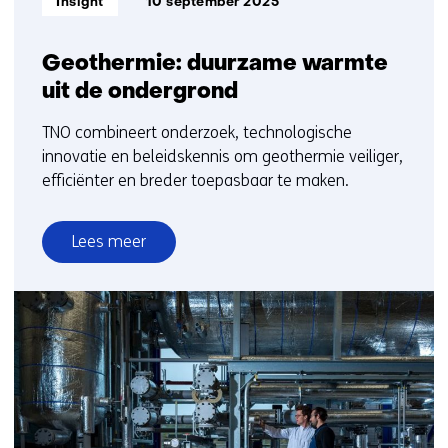
Insight
10 september 2025
Geothermie: duurzame warmte
uit de ondergrond
TNO combineert onderzoek, technologische
innovatie en beleidskennis om geothermie veiliger,
efficiënter en breder toepasbaar te maken.
Lees meer
over
Geothermie:
duurzame
warmte
uit
de
ondergrond