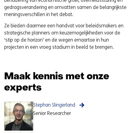
benadering van economische groei, overheidssturing en
u
gedragsverandering en omvatten samen de belangrijkste
w
meningsverschillen in het debat.
v
Ze bieden daarmee een handvat voor beleidsmakers en
e
strategische planners om keuzemogelijkheden voor de
n
‘stip op de horizon’ en de wegen ernaartoe in hun
s
projecten in een vroeg stadium in beeld te brengen.
t
e
r
)
Maak kennis met onze
experts
Stephan Slingerland
Senior Researcher