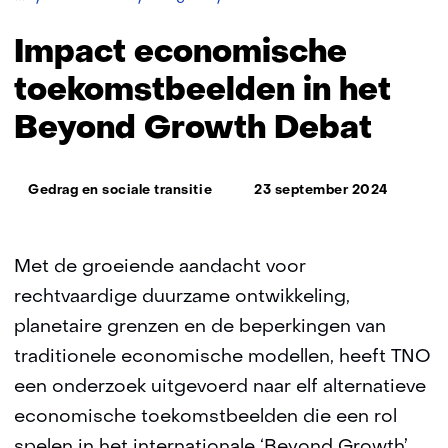
impact
van
Impact economische
alternatieve
economische
toekomstbeelden in het
toekomstconcepten
Beyond Growth Debat
in
het
‘beyond
Thema:
growth’
Gedrag en sociale transitie
23 september 2024
debat
Met de groeiende aandacht voor
rechtvaardige duurzame ontwikkeling,
planetaire grenzen en de beperkingen van
traditionele economische modellen, heeft TNO
een onderzoek uitgevoerd naar elf alternatieve
economische toekomstbeelden die een rol
spelen in het internationale ‘Beyond Growth’