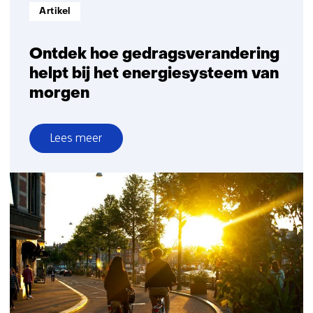
Informatietype:
Artikel
Ontdek hoe gedragsverandering
helpt bij het energiesysteem van
morgen
Lees meer
over
Ontdek
hoe
gedragsverandering
helpt
bij
het
energiesysteem
van
morgen