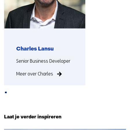
Charles Lansu
Functie:
Senior Business Developer
Meer over Charles
Terug
naar
Laat je verder inspireren
navigatie
(Neem