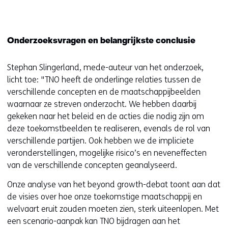
w
n
e
v
n
u
e
i
w
Onderzoeksvragen en belangrijkste conclusie
n
e
v
s
u
e
Stephan Slingerland, mede-auteur van het onderzoek,
t
w
n
licht toe: "TNO heeft de onderlinge relaties tussen de
e
v
s
verschillende concepten en de maatschappijbeelden
r
e
t
waarnaar ze streven onderzocht. We hebben daarbij
)
n
e
gekeken naar het beleid en de acties die nodig zijn om
s
r
deze toekomstbeelden te realiseren, evenals de rol van
t
)
verschillende partijen. Ook hebben we de impliciete
e
veronderstellingen, mogelijke risico’s en neveneffecten
r
van de verschillende concepten geanalyseerd.
)
Onze analyse van het beyond growth-debat toont aan dat
de visies over hoe onze toekomstige maatschappij en
welvaart eruit zouden moeten zien, sterk uiteenlopen. Met
een scenario-aanpak kan TNO bijdragen aan het