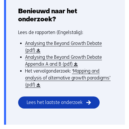
Benieuwd naar het
onderzoek?
Lees de rapporten (Engelstalig):
Analysing the Beyond Growth Debate
(
(pdf)
o
Analysing the Beyond Growth Debate
p
(
Appendix A and B (pdf)
e
o
Het vervolgonderzoek:
‘Mapping and
n
p
analysis of alternative growth paradigms’
t
(
e
(pdf)
i
o
n
n
p
t
Lees het laatste onderzoek
n
e
i
i
n
n
e
t
n
u
i
i