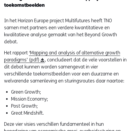
toekomstbeelden
In het Horizon Europe project Multifutures heeft TNO
samen met partners een verdere kwantitatieve en
kwalitatieve analyse gemaakt van het Beyond Growth
debat.
Het rapport
‘Mapping and analysis of alternative growth
(
paradigms’ (pdf)
, concludeert dat de vele voorstellen in
o
dit debat kunnen worden samengevat in vier
p
verschillende toekomstbeelden voor een duurzame en
e
welvarende samenleving en sturingsroutes daar naartoe:
n
Green Growth;
t
Mission Economy;
i
Post Growth;
n
Great Mindshift.
n
i
Deze vier visies verschillen fundamenteel in hun
e