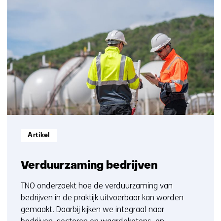
9
contact
resultaten,
met
getoond
ons
1
op)
t/m
5
Informatietype:
Artikel
Verduurzaming bedrijven
TNO onderzoekt hoe de verduurzaming van
bedrijven in de praktijk uitvoerbaar kan worden
gemaakt. Daarbij kijken we integraal naar