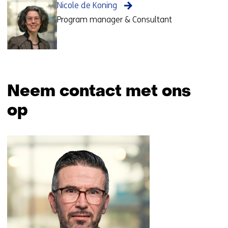
Nicole de Koning
Program manager & Consultant
Neem contact met ons
op
Sla
navigatie
over
(Neem
contact
met
ons
op)