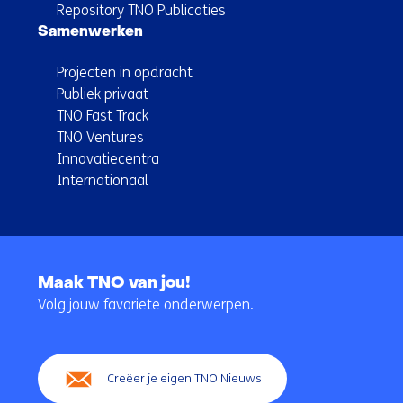
Repository TNO Publicaties
Samenwerken
Projecten in opdracht
Publiek privaat
TNO Fast Track
TNO Ventures
Innovatiecentra
Internationaal
Terug
naar
Maak TNO van jou!
navigatie
Volg jouw favoriete onderwerpen.
(Hoofdnavigatie)
Creëer je eigen TNO Nieuws