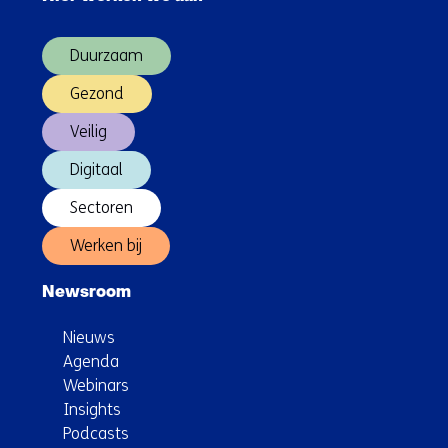
over
(Hoofdnavigatie)
Duurzaam
Gezond
Veilig
Digitaal
Sectoren
Werken bij
Newsroom
Nieuws
Agenda
Webinars
Insights
Podcasts