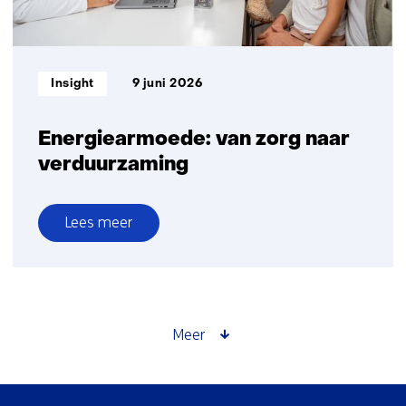
morgen
Informatietype:
Insight
9 juni 2026
Energiearmoede: van zorg naar
verduurzaming
Lees meer
over
Energiearmoede:
van
zorg
naar
Meer
verduurzaming
Sla