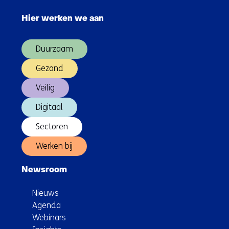
navigatie
Hier werken we aan
over
(Hoofdnavigatie)
Duurzaam
Gezond
Veilig
Digitaal
Sectoren
Werken bij
Newsroom
Nieuws
Agenda
Webinars