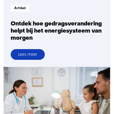
Informatietype:
Artikel
Ontdek hoe gedragsverandering
helpt bij het energiesysteem van
morgen
Lees meer
over
Ontdek
hoe
gedragsverandering
helpt
bij
het
energiesysteem
van