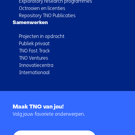
Exploratory research programmes
Octrooien en licenties
Repository TNO Publicaties
Samenwerken
Projecten in opdracht
Publiek privaat
TNO Fast Track
TNO Ventures
Innovatiecentra
Internationaal
Terug
naar
Maak TNO van jou!
navigatie
Volg jouw favoriete onderwerpen.
(Hoofdnavigatie)