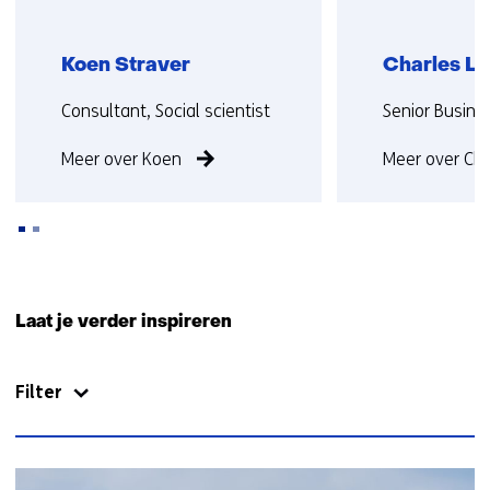
Koen Straver
Charles L
Functie:
Functie:
Consultant, Social scientist
Senior Busine
Meer over Koen
Meer over Cha
Terug
naar
Laat je verder inspireren
navigatie
(Neem
Filter
contact
met
ons
op)
56