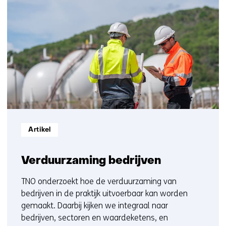
resultaten,
getoond
1
t/m
5
Informatietype:
Artikel
Verduurzaming bedrijven
TNO onderzoekt hoe de verduurzaming van
bedrijven in de praktijk uitvoerbaar kan worden
gemaakt. Daarbij kijken we integraal naar
bedrijven, sectoren en waardeketens, en