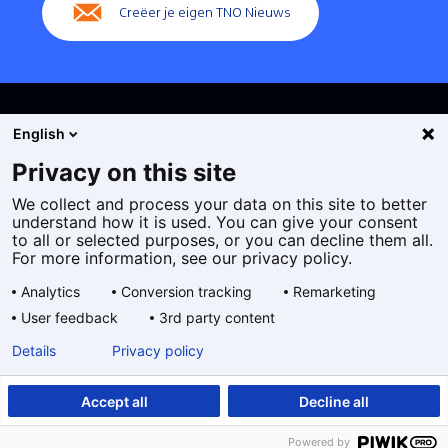
Creëer je eigen TNO Nieuws
English
Privacy on this site
We collect and process your data on this site to better
Cookies
understand how it is used. You can give your consent
Privacy statement
to all or selected purposes, or you can decline them all.
Toegankelijkheid
For more information, see our privacy policy.
Disclaimer
Analytics
Conversion tracking
Remarketing
Algemene voorwaarden
User feedback
3rd party content
Geselecteerde
NL
Details
Privacy policy
taal:
Accept all
Decline all
Powered by