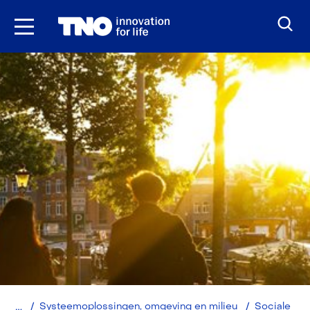
Ga
naar
inhoud
Home
Systeemoplossingen, omgeving en milieu
Sociale