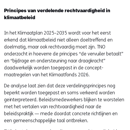
p
Principes van verdelende rechtvaardigheid in
e
klimaatbeleid
n
t
In het Klimaatplan 2025–2035 wordt voor het eerst
i
erkend dat klimaatbeleid niet alleen doeltreffend en
n
doelmatig, maar ook rechtvaardig moet zijn. TNO
n
onderzocht in hoeverre de principes “de vervuiler betaalt”
i
en “bijdrage en ondersteuning naar draagkracht”
e
daadwerkelijk worden toegepast in de concept-
u
maatregelen van het Klimaatfonds 2026.
w
v
De analyse laat zien dat deze verdelingsprincipes nog
e
beperkt worden toegepast en soms verkeerd worden
n
geïnterpreteerd. Beleidsmedewerkers blijken te worstelen
s
met het vertalen van rechtvaardigheid naar de
t
beleidspraktijk — mede doordat concrete richtlijnen en
e
een gemeenschappelijke taal ontbreken.
r