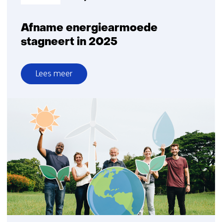
Afname energiearmoede
stagneert in 2025
Lees meer
over
Afname
energiearmoede
stagneert
in
2025