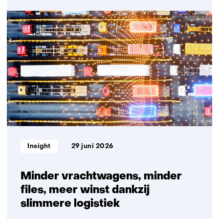
Innovation
Matters:
TNO
en
Plantanious
organiseren
logistiek
voor
meer
leveringszekerheid
Informatietype:
Insight
29 juni 2026
Minder vrachtwagens, minder
files, meer winst dankzij
slimmere logistiek