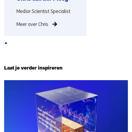
Functie:
Medior Scientist Specialist
Meer over Chris
Terug
naar
Laat je verder inspireren
navigatie
(Neem
34
contact
resultaten,
met
getoond
ons
1
op)
t/m
5