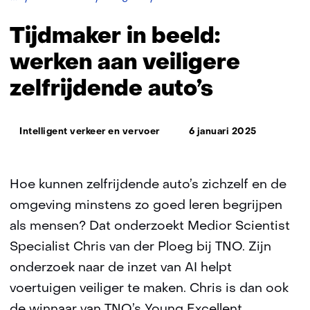
aan
veiligere
Tijdmaker in beeld:
zelfrijdende
auto’s
werken aan veiligere
zelfrijdende auto’s
Thema:
Intelligent verkeer en vervoer
6 januari 2025
Hoe kunnen zelfrijdende auto’s zichzelf en de
omgeving minstens zo goed leren begrijpen
als mensen? Dat onderzoekt Medior Scientist
Specialist Chris van der Ploeg bij TNO. Zijn
onderzoek naar de inzet van AI helpt
voertuigen veiliger te maken. Chris is dan ook
de winnaar van TNO’s Young Excellent