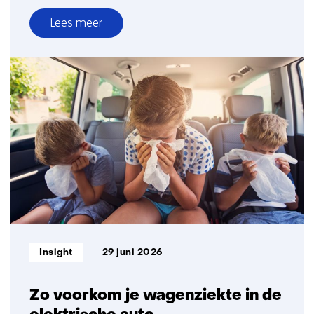
Lees meer
over
Minder
vrachtwagens,
minder
files,
meer
winst
dankzij
slimmere
logistiek
Informatietype:
Insight
29 juni 2026
Zo voorkom je wagenziekte in de