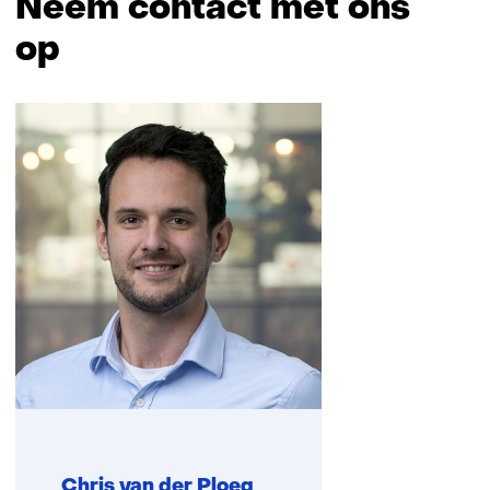
Neem contact met ons
op
Sla
navigatie
over
(Neem
contact
met
ons
op)
Chris van der Ploeg