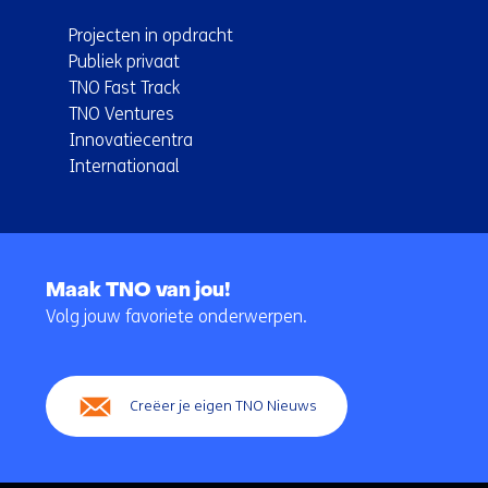
Projecten in opdracht
Publiek privaat
TNO Fast Track
TNO Ventures
Innovatiecentra
Internationaal
Terug
naar
Maak TNO van jou!
navigatie
Volg jouw favoriete onderwerpen.
(Hoofdnavigatie)
Creëer je eigen TNO Nieuws