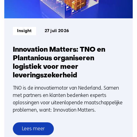
Informatietype:
Insight
27 juli 2026
Innovation Matters: TNO en
Plantanious organiseren
logistiek voor meer
leveringszekerheid
TNO is de innovatiemotor van Nederland. Samen
met partners en klanten bedenken experts
oplossingen voor uiteenlopende maatschappelijke
problemen, want: Innovation Matters.
Lees meer
over