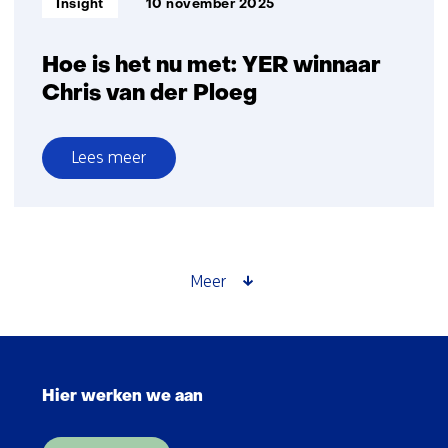
Insight
10 november 2025
Hoe is het nu met: YER winnaar
Chris van der Ploeg
Lees meer
over
Hoe
is
het
nu
Meer
met:
YER
winnaar
Sla
Chris
navigatie
van
Hier werken we aan
over
der
(Hoofdnavigatie)
Ploeg