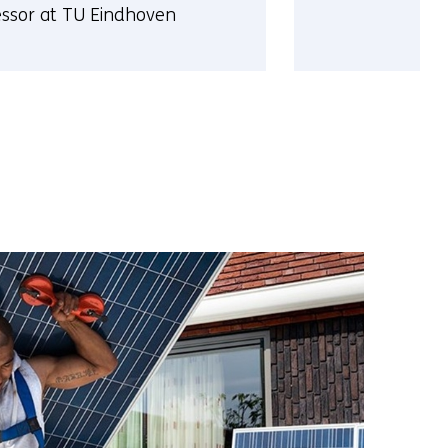
essor at TU Eindhoven
Meer
over
Paolo