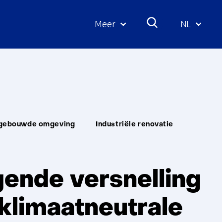
Meer
NL
Geselecte
taal:
e gebouwde omgeving
Industriële renovatie
gende versnelling
klimaatneutrale