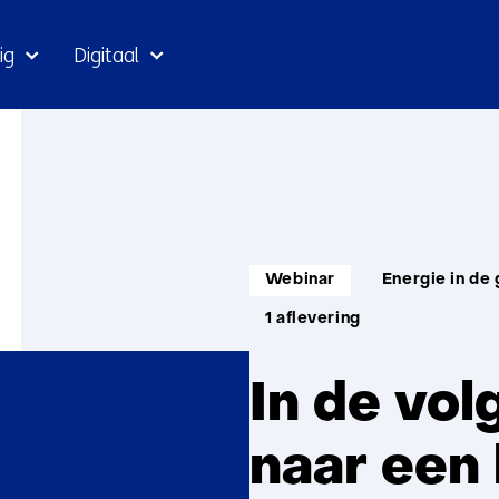
Ga
ig
Digitaal
naar
inhoud
Informatietype:
Thema:
Webinar
Energie in d
1 aflevering
In de vol
naar een 