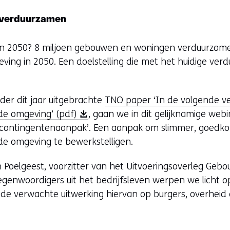
verduurzamen
 en 2050? 8 miljoen gebouwen en woningen verduurzam
ing in 2050. Een doelstelling die met het huidige ver
der dit jaar uitgebrachte
TNO paper ‘In de volgende ve
(
de omgeving’ (pdf)
, gaan we in dit gelijknamige web
o
‘contingentenaanpak’. Een aanpak om slimmer, goedkop
p
e omgeving te bewerkstelligen.
e
Poelgeest, voorzitter van het Uitvoeringsoverleg Ge
n
egenwoordigers uit het bedrijfsleven werpen we licht o
t
e verwachte uitwerking hiervan op burgers, overheid 
i
n
n