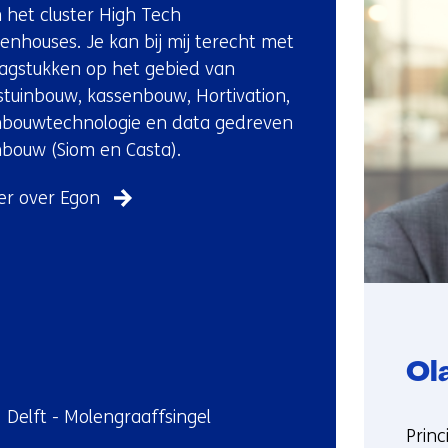
(Neem
 het cluster High Tech
contact
enhouses. Je kan bij mij terecht met
met
agstukken op het gebied van
ons
stuinbouw, kassenbouw, Hortivation,
op)
nbouwtechnologie en data gedreven
nbouw (Siom en Casta).
r over Egon
Ol
ndplaats:
Delft - Molengraaffsingel
Funct
Princ