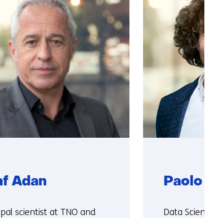
af Adan
Paolo d
ie:
Functie:
ipal scientist at TNO and
Data Science 