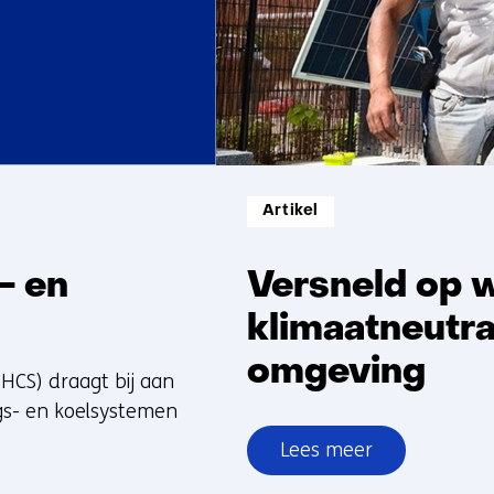
Informatietype:
Artikel
- en
Versneld op 
klimaatneutr
omgeving
HCS) draagt bij aan
gs- en koelsystemen
Lees meer
over