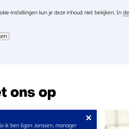
okie-instellingen kun je deze inhoud niet bekijken. In
de
sen
t ons op
Sla
navigatie
over
lo ik ben Egon Janssen, manager