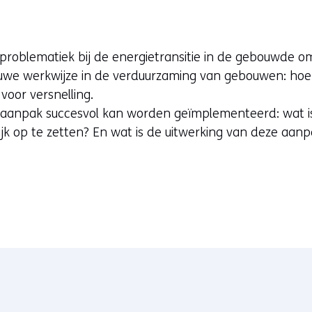
i
e
u
 problematiek bij de energietransitie in de gebouwde o
w
euwe werkwijze in de verduurzaming van gebouwen: hoe
v
oor versnelling.
e
aanpak succesvol kan worden geïmplementeerd: wat i
n
tijk op te zetten? En wat is de uitwerking van deze aan
s
t
e
r
)