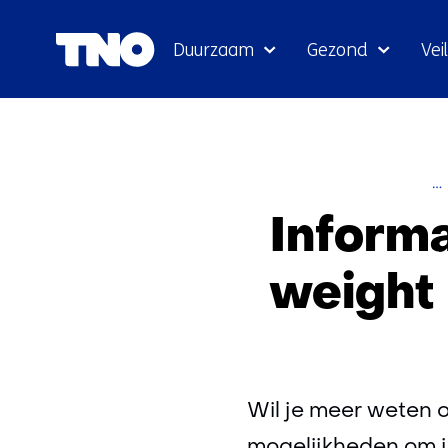
Duurzaam
Gezond
Veil
Inform
weight
Wil je meer weten o