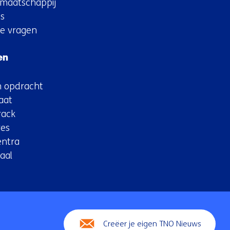
maatschappij
s
de vragen
en
n opdracht
aat
rack
es
entra
aal
Creëer je eigen TNO Nieuws