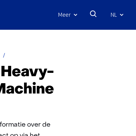
Meer
NL
Geselecte
taal:
Informatie-
aanvraag
 Heavy-
Machine
nformatie over de