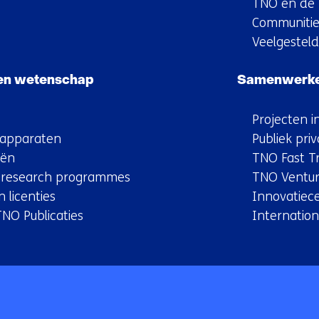
TNO en de 
Communitie
Veelgestel
 en wetenschap
Samenwerk
Projecten i
apparaten
Publiek priv
eën
TNO Fast T
y research programmes
TNO Ventur
 licenties
Innovatiec
TNO Publicaties
Internation
Terug
naar