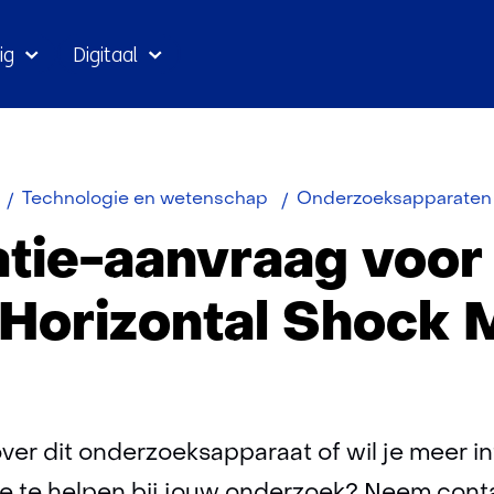
Ga
ig
Digitaal
naar
inhoud
Technologie en wetenschap
Onderzoeksapparaten
atie-aanvraag voor
 Horizontal Shock 
ver dit onderzoeksapparaat of wil je meer i