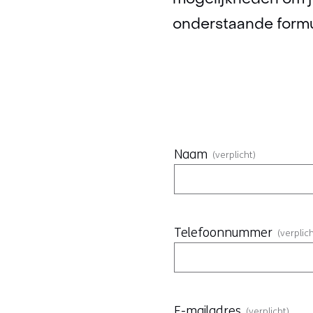
mogelijkheden om j
onderstaande formu
Uw
gegevens
Naam
(verplicht)
Telefoonnummer
(verplic
E-mailadres
(verplicht)