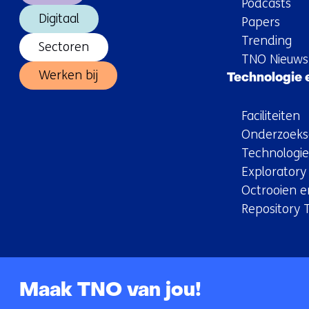
Podcasts
n
Digitaal
Papers
Trending
Sectoren
TNO Nieuws
Werken bij
Technologie
Faciliteiten
Onderzoeks
Technologi
Explorator
Octrooien en
Repository 
Maak TNO van jou!