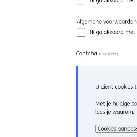
Ik ga akkoord met
Algemene voorwaarden
Ik ga akkoord met
Captcha
(verplicht)
U dient cookies
Met je huidige co
C
lees je waarom.
o
o
Hier
Cookies aanpas
k
kan
i