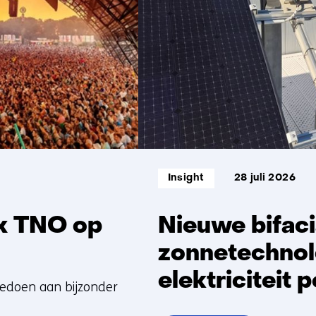
5
Informatietype:
Insight
28 juli 2026
 x TNO op
Nieuwe bifaci
zonnetechnol
elektriciteit 
eedoen aan bijzonder