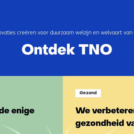
ovaties creëren voor duurzaam welzijn en welvaart van
Ontdek TNO
Gezond
de enige
We verbeteren
gezondheid v