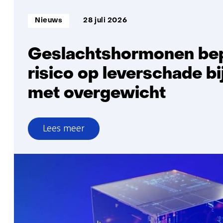
Informatietype:
Nieuws
28 juli 2026
Geslachtshormonen be
risico op leverschade bi
met overgewicht
Lees meer
over
Geslachtshormonen
bepalen
risico
op
leverschade
bij