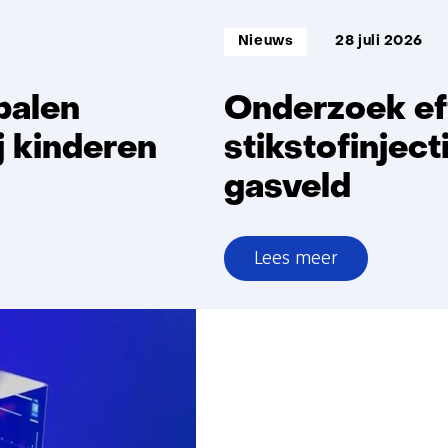
Informatietype:
Nieuws
28 juli 2026
palen
Onderzoek ef
j kinderen
stikstofinjec
gasveld
Lees meer
over
Onderzoek
effecten
stikstofinjectie
Groningen-
gasveld