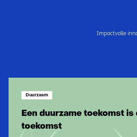
s
s
i
n
Impactvolle inn
g
e
n
Duurzaam
Een duurzame toekomst is 
toekomst