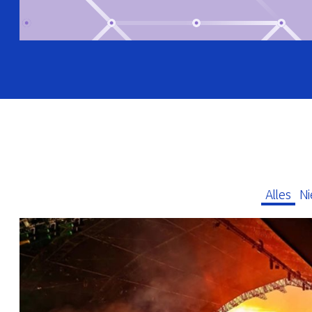
Alles
N