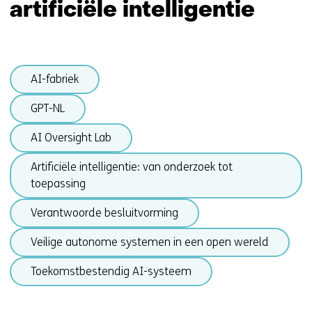
artificiële intelligentie
omgeving
Sla
AI-fabriek
navigatie
over
GPT-NL
(onderwerpen
onder
AI Oversight Lab
Artificiële
Artificiële intelligentie: van onderzoek tot
intelligentie)
toepassing
Verantwoorde besluitvorming
Veilige autonome systemen in een open wereld
Toekomstbestendig AI-systeem