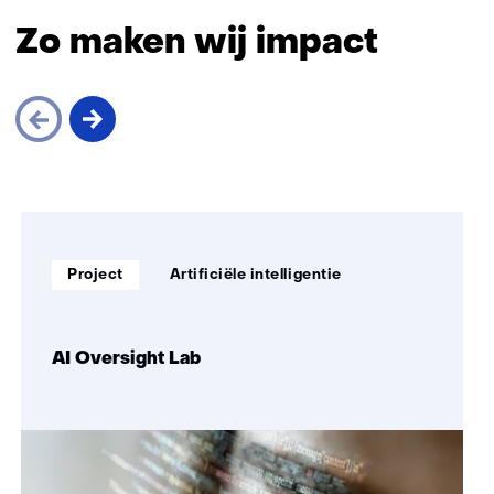
Terug
naar
Zo maken wij impact
navigatie
(onderwerpen
onder
Artificiële
intelligentie)
Sla
navigatie
over
Soort
Thema:
(Zo
Project
Artificiële intelligentie
project:
maken
wij
impact)
AI Oversight Lab