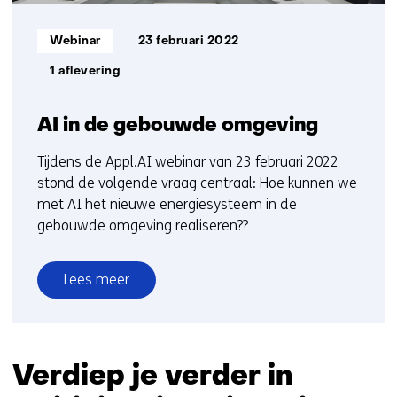
Informatietype:
Webinar
23 februari 2022
1 aflevering
AI in de gebouwde omgeving
Tijdens de Appl.AI webinar van 23 februari 2022
stond de volgende vraag centraal: Hoe kunnen we
met AI het nieuwe energiesysteem in de
gebouwde omgeving realiseren??
Lees meer
over
AI
in
de
Verdiep je verder in
gebouwde