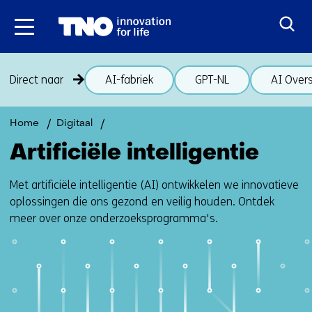
Ga
naar
inhoud
Sla
Direct naar
AI-fabriek
GPT-NL
AI Overs
navigatie
over
(onderwerpen
Terug
Artificiële
Home
Digitaal
onder
naar
intelligentie
Artificiële intelligentie
thema
navigatie
Artificiële
(onderwerpen
Met artificiële intelligentie (AI) ontwikkelen we innovatieve
intelligentie)
onder
oplossingen die ons gezond en veilig houden. Ontdek
thema
meer over onze onderzoeksprogramma's.
Artificiële
intelligentie)