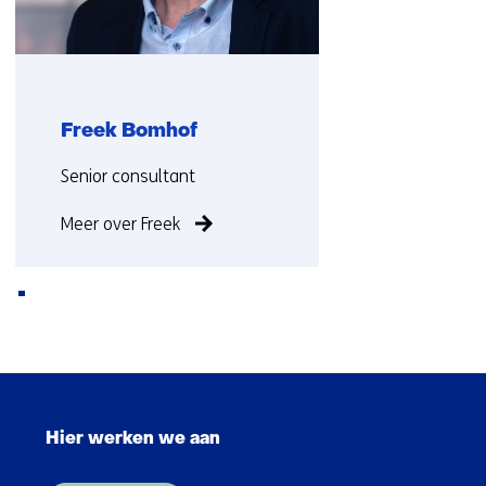
Freek Bomhof
Functie:
Senior consultant
Meer over Freek
Terug
naar
Sla
navigatie
navigatie
(Neem
Hier werken we aan
over
contact
(Hoofdnavigatie)
met