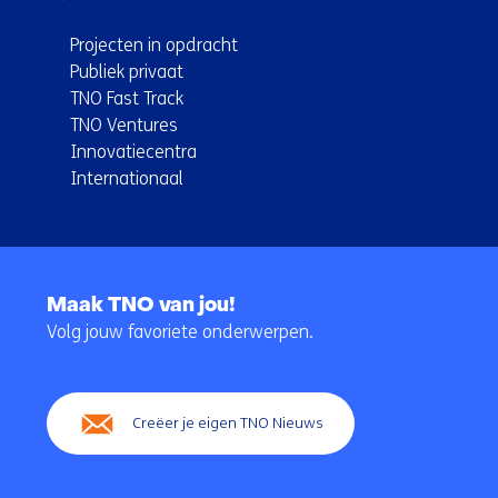
Projecten in opdracht
Publiek privaat
TNO Fast Track
TNO Ventures
Innovatiecentra
Internationaal
Terug
naar
Maak TNO van jou!
navigatie
Volg jouw favoriete onderwerpen.
(Hoofdnavigatie)
Creëer je eigen TNO Nieuws