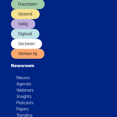
Duurzaam
ons
op)
Gezond
Veilig
Digitaal
Sectoren
Werken bij
Newsroom
Nieuws
Agenda
Webinars
Insights
Podcasts
Papers
Trending