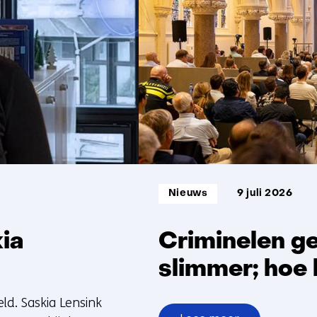
t/m
5
Informatietype:
Nieuws
9 juli 2026
kia
Criminelen ge
slimmer; hoe 
ld. Saskia Lensink