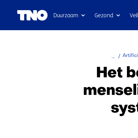
Duurzaam
Gezond
Veil
Home
Artific
Het b
menseli
sys