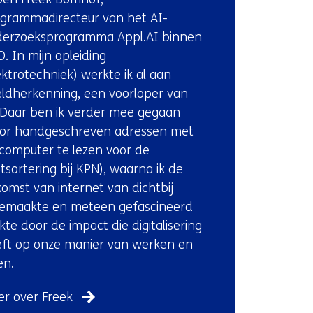
(Neem
grammadirecteur van het AI-
contact
erzoeksprogramma Appl.AI binnen
met
. In mijn opleiding
ons
ektrotechniek) werkte ik al aan
op)
ldherkenning, een voorloper van
 Daar ben ik verder mee gegaan
or handgeschreven adressen met
computer te lezen voor de
tsortering bij KPN), waarna ik de
omst van internet van dichtbij
emaakte en meteen gefascineerd
kte door de impact die digitalisering
ft op onze manier van werken en
en.
r over Freek