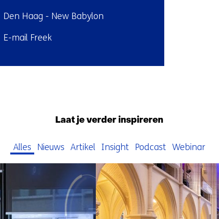
ndplaats:
Den Haag - New Babylon
E-mail Freek
l:
Terug
naar
navigatie
Laat je verder inspireren
(Neem
contact
Alles
Nieuws
Artikel
Insight
Podcast
Webinar
met
70
ons
resultaten,
op)
getoond
1