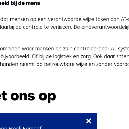
eid bij de mens
n dat mensen op een verantwoorde wijze taken aan A
arbij de controle te verliezen. De eindverantwoordelijkh
domeinen waar mensen op zo’n controleerbaar AI-syst
e bijvoorbeeld. Of bij de logistiek en zorg. Ook daar zit
t handen neemt op betrouwbare wijze en zonder vooroo
t ons op
Sla
navigatie
over
ben Freek Bomhof,