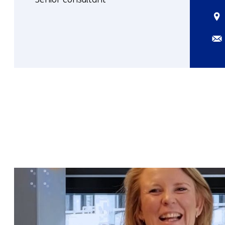
Sta
Meer
over
E-
Freek
mai