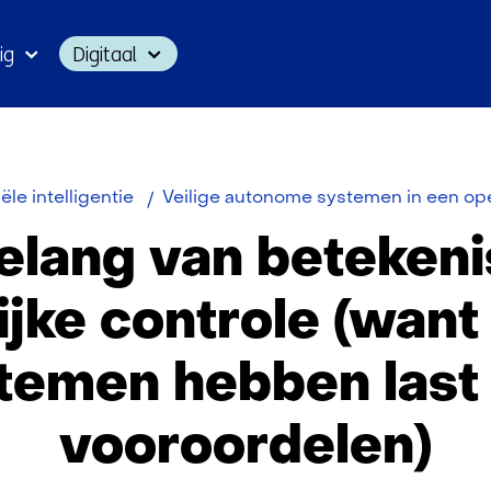
Ga
ig
Digitaal
naar
inhoud
iële intelligentie
Veilige autonome systemen in een op
elang van betekeni
jke controle (want
temen hebben last
vooroordelen)