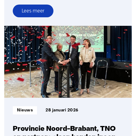
Lees meer
over
TNO
Unboxed
#6:
De
race
tegen
de
quantumdreiging
is
al
begonnen
Informatietype:
Nieuws
28 januari 2026
Provincie Noord-Brabant, TNO