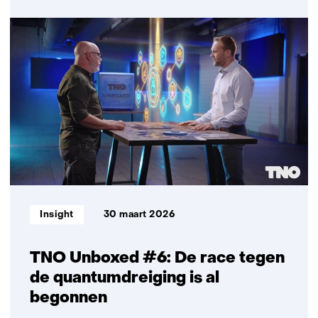
Meer
zien
zonder
meer
te
delen
Informatietype:
Insight
30 maart 2026
TNO Unboxed #6: De race tegen
de quantumdreiging is al
begonnen