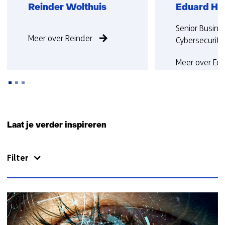
w
Reinder Wolthuis
Eduard Ho
i
j
Functie
Functie:
Senior Busin
Meer over Reinder
s
niet
Cybersecurity
t
bekend
n
Meer over Ed
a
a
r
Terug
e
naar
e
Laat je verder inspireren
navigatie
n
(Neem
a
Filter
contact
n
met
d
ons
e
op)
r
34
e
resultaten,
w
getoond