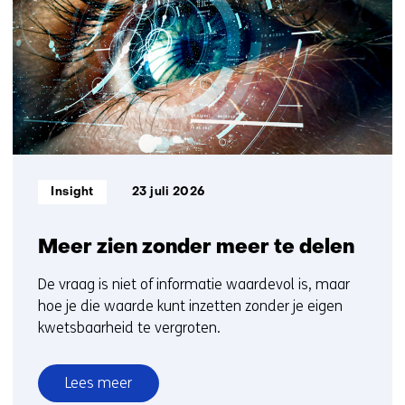
e
1
b
t/m
s
5
i
t
e
)
Informatietype:
Insight
23 juli 2026
Meer zien zonder meer te delen
De vraag is niet of informatie waardevol is, maar
hoe je die waarde kunt inzetten zonder je eigen
kwetsbaarheid te vergroten.
Lees meer
over