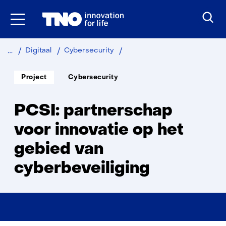
Ga
naar
inhoud
PCSI:
Digitaal
Cybersecurity
partnerschap
voor
Soort
Thema:
Project
Cybersecurity
project:
innovatie
op
het
PCSI: partnerschap
gebied
van
voor innovatie op het
cyberbeveiliging
gebied van
cyberbeveiliging