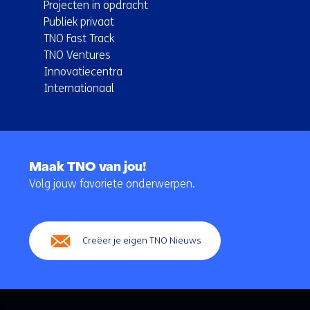
Projecten in opdracht
Publiek privaat
TNO Fast Track
TNO Ventures
Innovatiecentra
Internationaal
Terug
naar
Maak TNO van jou!
navigatie
Volg jouw favoriete onderwerpen.
(Hoofdnavigatie)
Creëer je eigen TNO Nieuws