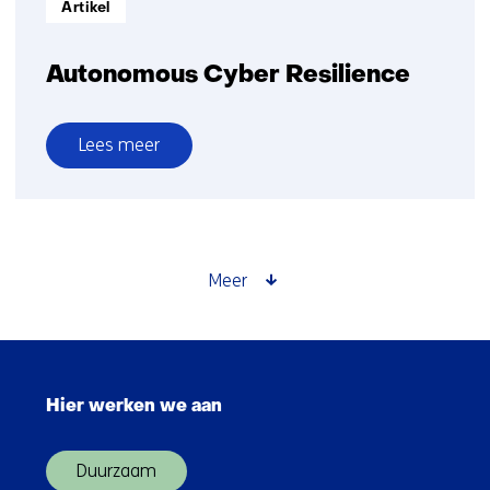
Artikel
Autonomous Cyber Resilience
Lees meer
over
Autonomous
Cyber
Resilience
Meer
Sla
navigatie
Hier werken we aan
over
(Hoofdnavigatie)
Duurzaam