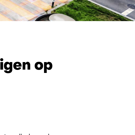
tomatiseerde
tuigen
igen op
bare