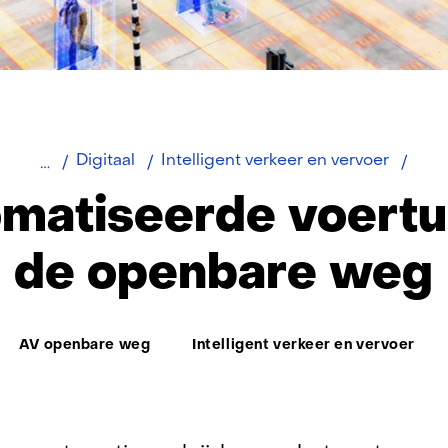
weg)
Geau
Digitaal
Intelligent verkeer en vervoer
voer
matiseerde voertu
open
weg
de openbare weg
Thema:
AV openbare weg
Intelligent verkeer en vervoer