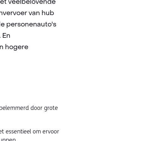
met veelbelovende
nvervoer van hub
nde personenauto's
. En
en hogere
s belemmerd door grote
et essentieel om ervoor
kunnen.