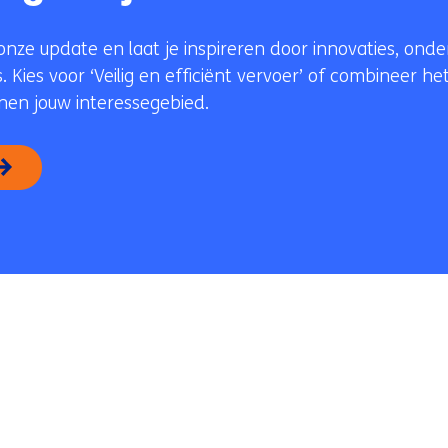
onze update en laat je inspireren door innovaties, ond
. Kies voor ‘Veilig en efficiënt vervoer’ of combineer 
en jouw interessegebied.