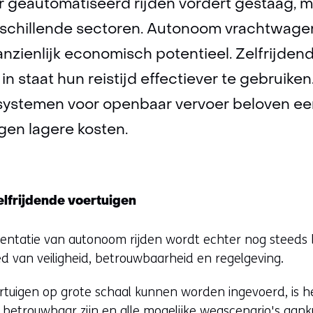
r geautomatiseerd rijden vordert gestaag, 
rschillende sectoren. Autonoom vrachtwage
anzienlijk economisch potentieel. Zelfrijde
in staat hun reistijd effectiever te gebruiken
systemen voor openbaar vervoer beloven e
gen lagere kosten.
elfrijdende voertuigen
mentatie van autonoom rijden wordt echter nog steed
d van veiligheid, betrouwbaarheid en regelgeving.
ertuigen op grote schaal kunnen worden ingevoerd, is h
g betrouwbaar zijn en alle mogelijke wegscenario's aan