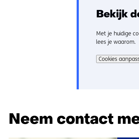
Bekijk d
Met je huidige co
C
lees je waarom.
o
Hier
o
kan
Cookies aanpas
k
het
i
gebruik
e
van
v
cookies
o
op
o
deze
r
Neem contact me
website
k
worden
e
toegestaan
u