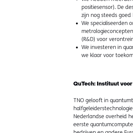
z
positiesensor). De d
i
zijn nog steeds goed
g
We specialiseerden o
e
metrologieconcepten),
n
(R&D) voor verontrei
We investeren in qua
we klaar voor toekom
QuTech: Instituut voo
TNO gelooft in quantumte
halfgeleiderstechnologi
Nederlandse overheid he
eerste quantumcomputer 
bedrijven en andere Eur