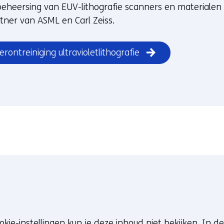
beheersing van EUV-lithografie scanners en materialen e
rtner van ASML en Carl Zeiss.
ontreiniging ultravioletlithografie
okie-instellingen kun je deze inhoud niet bekijken. In
de