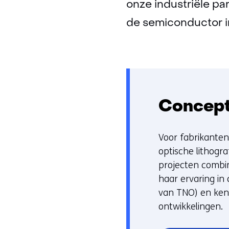
onze industriële p
de semiconductor i
Concept
Voor fabrikante
optische lithogr
projecten combin
haar ervaring in
van TNO) en kenn
ontwikkelingen.