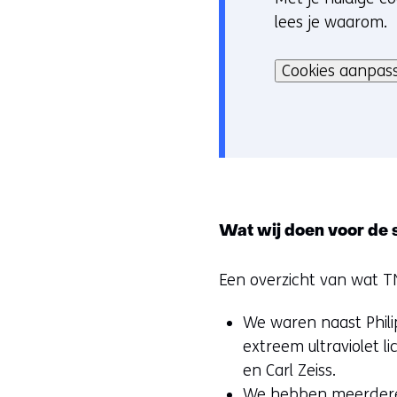
lees je waarom.
o
Hier
o
kan
Cookies aanpas
k
het
i
gebruik
e
van
v
cookies
o
op
o
deze
r
Wat wij doen voor de 
website
k
worden
e
Een overzicht van wat T
toegestaan
u
of
r
We waren naast Philip
geweigerd.
w
extreem ultraviolet l
i
en Carl Zeiss.
j
We hebben meerdere e