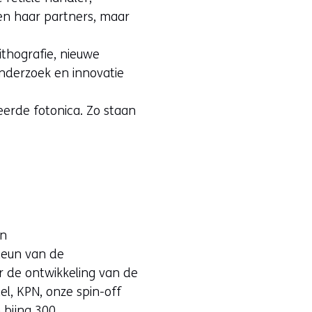
 en haar partners, maar
ithografie, nieuwe
onderzoek en innovatie
erde fotonica. Zo staan
en
teun van de
r de ontwikkeling van de
l, KPN, onze spin-off
 bijna 300