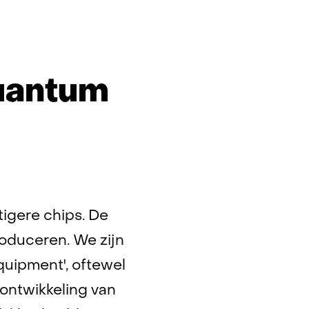
quantum
m
htigere chips. De
roduceren. We zijn
quipment', oftewel
ontwikkeling van