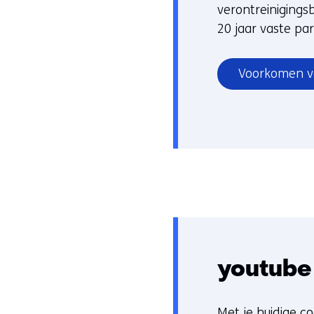
verontreinigings
20 jaar vaste pa
Voorkomen ver
youtube
Met je huidige co
C