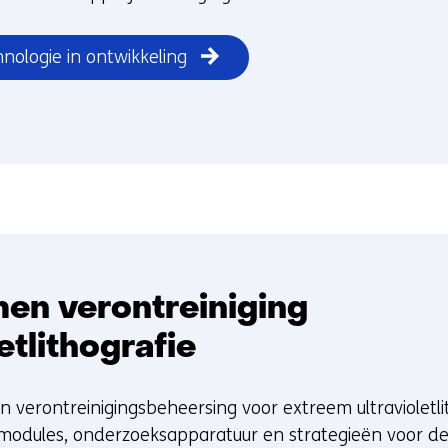
ologie in ontwikkeling
en verontreiniging
etlithografie
 in verontreinigingsbeheersing voor extreem ultravioletli
modules, onderzoeksapparatuur en strategieën voor d