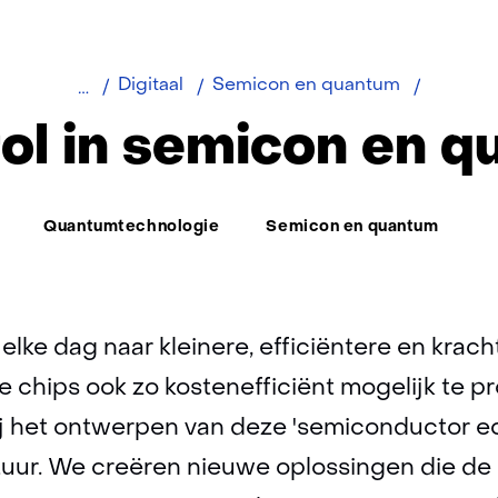
Onze
Digitaal
Semicon en quantum
rol
ol in semicon en 
in
semicon
en
Thema:
Quantumtechnologie
Semicon en quantum
quantu
 elke dag naar kleinere, efficiëntere en krac
e chips ook zo kostenefficiënt mogelijk te p
ij het ontwerpen van deze 'semiconductor e
tuur. We creëren nieuwe oplossingen die de 