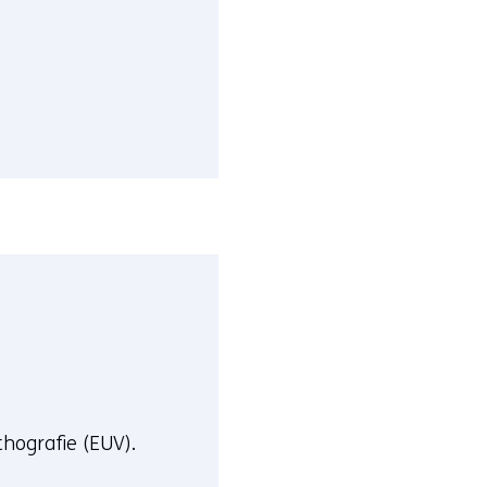
thografie (EUV).
e