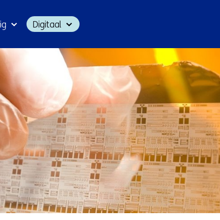
Ga
ig
Digitaal
naar
inhoud