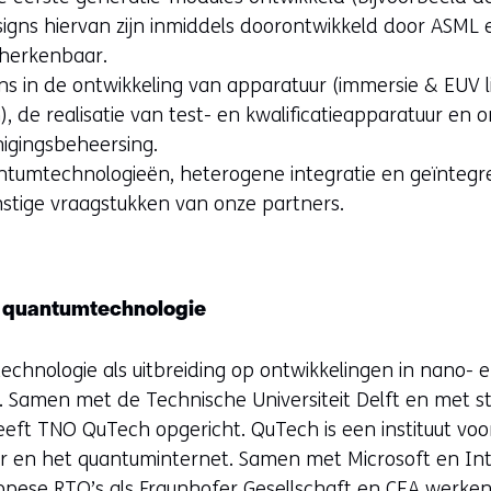
esigns hiervan zijn inmiddels doorontwikkeld door ASML
 herkenbaar.
ns in de ontwikkeling van apparatuur (immersie & EUV l
 de realisatie van test- en kwalificatieapparatuur en 
nigingsbeheersing.
ntumtechnologieën, heterogene integratie en geïntegre
stige vraagstukken van onze partners.
r quantumtechnologie
chnologie als uitbreiding op ontwikkelingen in nano- 
e. Samen met de Technische Universiteit Delft en met s
eft TNO QuTech opgericht. QuTech is een instituut voo
en het quantuminternet. Samen met Microsoft en Inte
opese RTO’s als Fraunhofer Gesellschaft en CEA werken