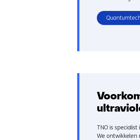
Quantumtechn
Voorkom
ultraviol
TNO is specialist
We ontwikkelen 