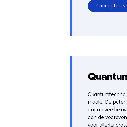
Concepten vo
Quantum
Quantumtechnolog
maakt. De potent
enorm veelbelov
aan de vooravond
voor allerlei gro