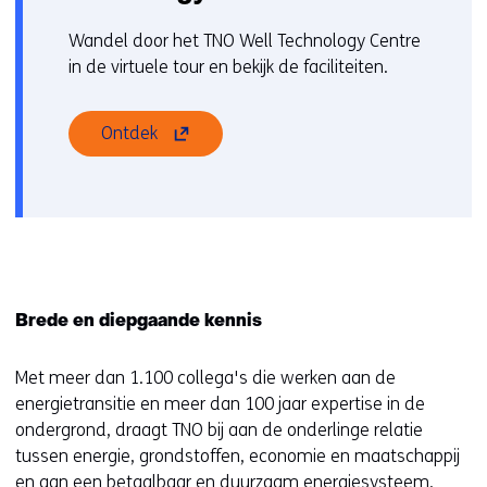
Wandel door het TNO Well Technology Centre
in de virtuele tour en bekijk de faciliteiten.
(opent
Ontdek
in
nieuw
venster)
(verwijst
naar
een
andere
Brede en diepgaande kennis
website)
Met meer dan 1.100 collega's die werken aan de
energietransitie en meer dan 100 jaar expertise in de
ondergrond, draagt TNO bij aan de onderlinge relatie
tussen energie, grondstoffen, economie en maatschappij
en aan een betaalbaar en duurzaam energiesysteem.