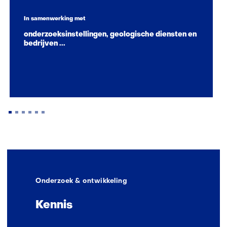
In samenwerking met
onderzoeksinstellingen, geologische diensten en
bedrijven ...
Terug
naar
navigatie
(Zo
Onderzoek & ontwikkeling
maken
wij
Kennis
impact)