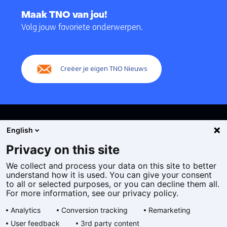
naar
Maak TNO van jou!
navigatie
Volg jouw favoriete onderwerpen.
(Hoofdnavigatie)
Creëer je eigen TNO Nieuws
English
Privacy on this site
We collect and process your data on this site to better
Cookies
understand how it is used. You can give your consent
Privacy statement
to all or selected purposes, or you can decline them all.
Toegankelijkheid
For more information, see our privacy policy.
Disclaimer
Analytics
Conversion tracking
Remarketing
Algemene voorwaarden
User feedback
3rd party content