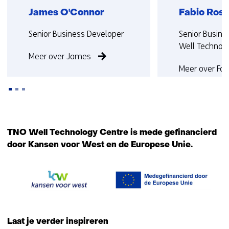
James O'Connor
Fabio Ros
Functie:
Functie:
Senior Business Developer
Senior Busine
Well Technol
Meer over James
Meer over Fab
Terug
naar
TNO Well Technology Centre is mede gefinancierd
navigatie
door Kansen voor West en de Europese Unie.
(Neem
contact
met
ons
op)
Laat je verder inspireren