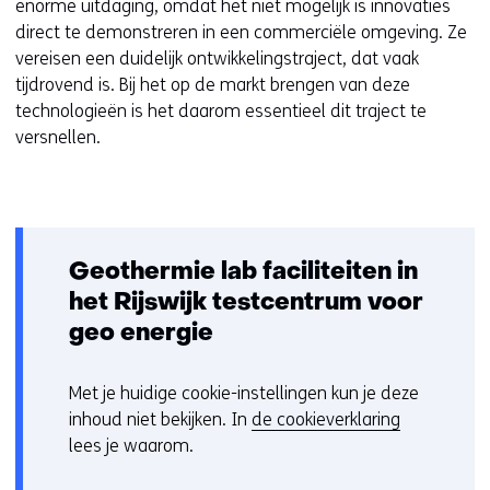
enorme uitdaging, omdat het niet mogelijk is innovaties
direct te demonstreren in een commerciële omgeving. Ze
vereisen een duidelijk ontwikkelingstraject, dat vaak
tijdrovend is. Bij het op de markt brengen van deze
technologieën is het daarom essentieel dit traject te
versnellen.
Geothermie lab faciliteiten in
het Rijswijk testcentrum voor
geo energie
Met je huidige cookie-instellingen kun je deze
C
inhoud niet bekijken. In
de cookieverklaring
o
lees je waarom.
o
Hier
k