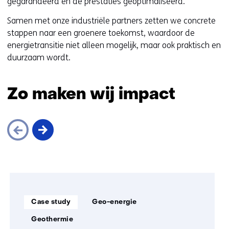
gegarandeerd en de prestaties geoptimaliseerd.
Samen met onze industriële partners zetten we concrete
stappen naar een groenere toekomst, waardoor de
energietransitie niet alleen mogelijk, maar ook praktisch en
duurzaam wordt.
Zo maken wij impact
Sla
navigatie
over
Soort
Thema:
(Zo
Case study
Geo-energie
project:
maken
Geothermie
wij