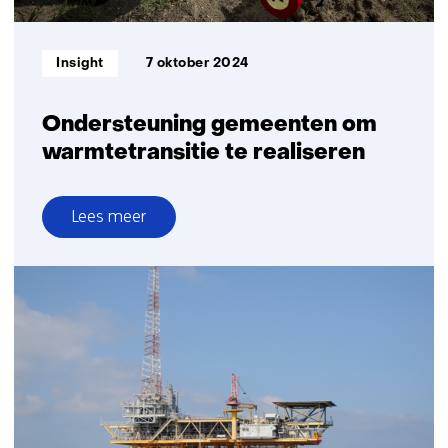
Informatietype:
Insight
7 oktober 2024
Ondersteuning gemeenten om
warmtetransitie te realiseren
Lees meer
over
Ondersteuning
gemeenten
om
warmtetransitie
te
realiseren