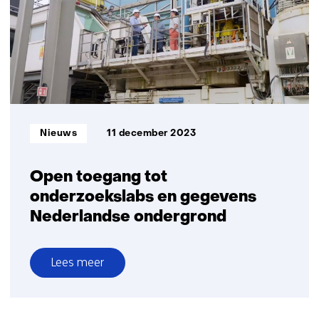
meer
dan
elders
Informatietype:
Nieuws
11 december 2023
Open toegang tot
onderzoekslabs en gegevens
Nederlandse ondergrond
Lees meer
over
Open
toegang