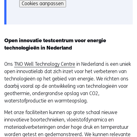
kan
i
Cookies aanpassen
het
e
gebruik
v
van
o
cookies
o
op
r
Open innovatie testcentrum voor energie
deze
k
technologieën in Nederland
website
e
worden
u
Ons
TNO Well Technology Centre
in Nederland is een uniek
toegestaan
r
open innovatielab dat zich inzet voor het verbeteren van
of
w
technologieën op het gebied van energie. We richten ons
geweigerd.
i
daarbij vooral op de ontwikkeling van technologieën voor
j
geothermie, ondergrondse opslag van CO2,
z
waterstofproductie en warmteopslag.
i
Met onze faciliteiten kunnen op grote schaal nieuwe
g
innovatieve boortechnieken, vloeistofdynamica en
e
materiaalverbeteringen onder hoge druk en temperatuur
n
worden getest en gedemonstreerd. We kunnen relevante