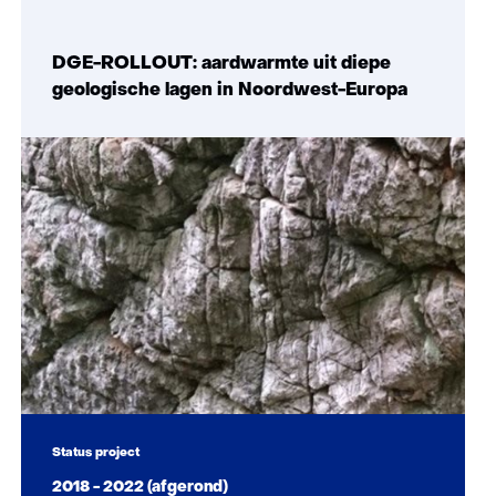
impact)
DGE-ROLLOUT: aardwarmte uit diepe
geologische lagen in Noordwest-Europa
Status project
2018 - 2022 (afgerond)