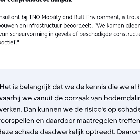
oor een proactieve aanpak
onsultant bij TNO Mobility and Built Environment, is trot
ouwen en infrastructuur beoordeelt. “We komen alleen 
 van scheurvorming in gevels of beschadigde construct
oactief."
“Het is belangrijk dat we de kennis die we a
waarbij we vanuit de oorzaak van bodemdali
werken. Dan kunnen we de risico's op schade
voorspellen en daardoor maatregelen treffe
deze schade daadwerkelijk optreedt. Daaro