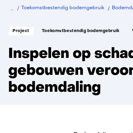
Home
Duurzaam
Toekomstbestendig bodemgebruik
Bodemdal
Soort
Thema:
Project
Toekomstbestendig bodemgebruik
project:
Inspelen op schad
gebouwen veroor
bodemdaling