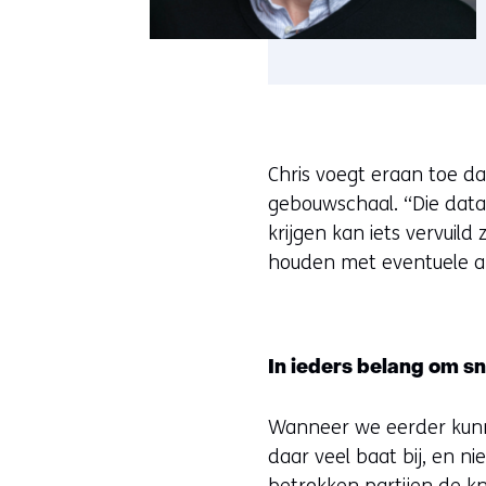
Chris voegt eraan toe da
gebouwschaal. “Die data 
krijgen kan iets vervuil
houden met eventuele a
In ieders belang om sn
Wanneer we eerder kunn
daar veel baat bij, en n
betrokken partijen de k