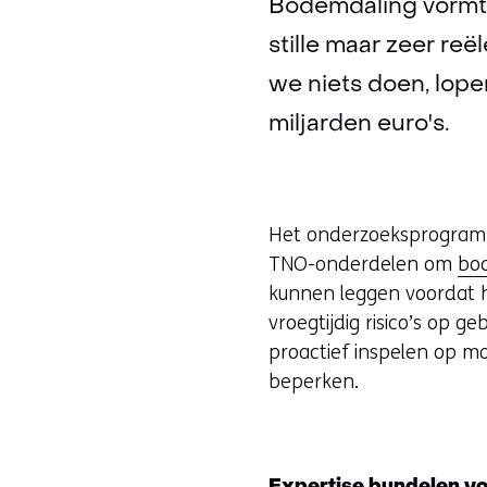
Bodemdaling vormt 
stille maar zeer re
we niets doen, lope
miljarden euro's.
Het onderzoeksprogramm
TNO-onderdelen om
bo
kunnen leggen voordat h
vroegtijdig risico’s op
proactief inspelen op m
beperken.