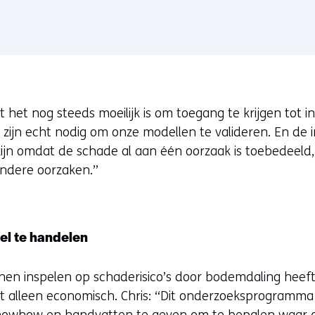
t het nog steeds moeilijk is om toegang te krijgen tot i
zijn echt nodig om onze modellen te valideren. En de 
d zijn omdat de schade al aan één oorzaak is toebedeeld
ndere oorzaken.”
el te handelen
en inspelen op schaderisico’s door bodemdaling heef
iet alleen economisch. Chris: “Dit onderzoeksprogramm
nowhow en handvatten te geven om te bepalen waar de 