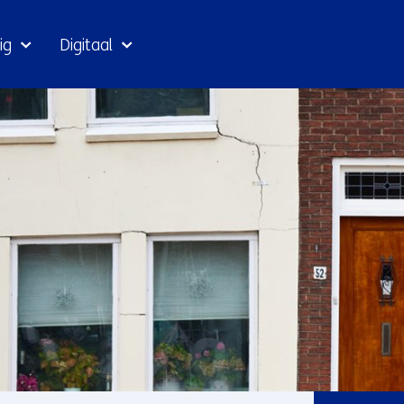
Ga
ig
Digitaal
naar
inhoud