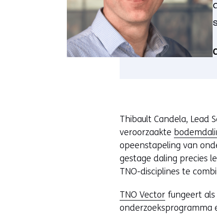
C
Thibault Candela, Lead S
veroorzaakte
bodemdalin
opeenstapeling van onde
gestage daling precies 
TNO-disciplines te combi
TNO Vector
fungeert als
onderzoeksprogramma en 