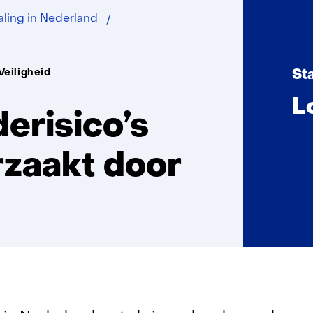
Bodemdaling
ing in Nederland
en
gebouwschade
Veiligheid
St
L
erisico’s
zaakt door