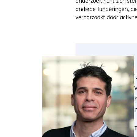
onderzoek richt zich st
ondiepe funderingen, di
veroorzaakt door activit
T