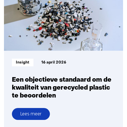
nieuwe
chemische
bouwstenen
Informatietype:
Insight
16 april 2026
Een objectieve standaard om de
kwaliteit van gerecycled plastic
te beoordelen
Lees meer
over