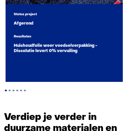
Status project
Afgerond
Resultaten
Huishoudfolie weer voedselverpakking -
Dissolutie levert 0% vervuiling
Terug
naar
Verdiep je verder in
navigatie
duurzame materialen en
(Zo