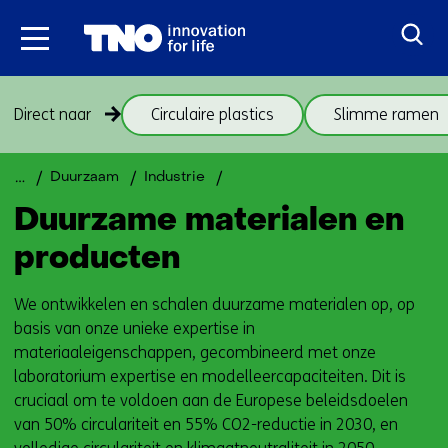
Ga
naar
inhoud
Sla
Direct naar
Circulaire plastics
Slimme ramen
navigatie
over
(onderwerpen
Terug
Duurzame
Duurzaam
Industrie
onder
naar
materialen
Duurzame materialen en
thema
navigatie
Duurzame
(onderwerpen
producten
materialen)
onder
thema
We ontwikkelen en schalen duurzame materialen op, op
Duurzame
basis van onze unieke expertise in
materialen)
materiaaleigenschappen, gecombineerd met onze
laboratorium expertise en modelleercapaciteiten. Dit is
cruciaal om te voldoen aan de Europese beleidsdoelen
van 50% circulariteit en 55% CO2-reductie in 2030, en