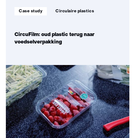
over
Soort
Thema:
(Zo
Case study
Circulaire plastics
project:
maken
wij
impact)
CircuFilm: oud plastic terug naar
voedselverpakking