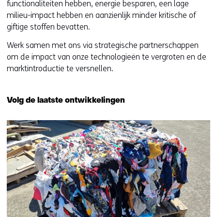
functionaliteiten hebben, energie besparen, een lage
milieu-impact hebben en aanzienlijk minder kritische of
giftige stoffen bevatten.
Werk samen met ons via strategische partnerschappen
om de impact van onze technologieën te vergroten en de
marktintroductie te versnellen.
Volg de laatste ontwikkelingen
35
resultaten,
getoond
1
t/m
5