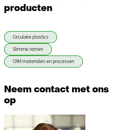
maken
producten
wij
impact)
Sla
Circulaire plastics
navigatie
over
Slimme ramen
(onderwerpen
onder
CRM materialen en processen
Duurzame
materialen)
Terug
naar
Neem contact met ons
navigatie
op
(onderwerpen
onder
Sla
Duurzame
navigatie
materialen)
over