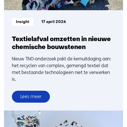
Informatietype:
Insight
17 april 2026
Textielafval omzetten in nieuwe
chemische bouwstenen
Nieuw TNO‑onderzoek pakt de kernuitdaging aan:
het recyclen van complex, gemengd textiel dat
met bestaande technologieën niet te verwerken
is.
Lees meer
over
Textielafval
omzetten
in