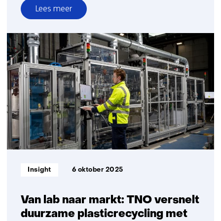
Lees meer
over
Nieuwe
routes
voor
sortering
en
composietscheiding
Informatietype:
Insight
6 oktober 2025
Van lab naar markt: TNO versnelt
duurzame plasticrecycling met