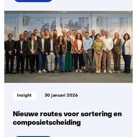
over
Minder
microplastics
en
meer
rendement
in
plastic
recycling
Informatietype:
Insight
30 januari 2026
Nieuwe routes voor sortering en
composietscheiding