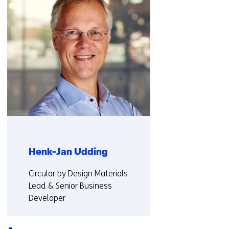
(Neem
contact
met
ons
op)
Henk-Jan Udding
Functie:
Circular by Design Materials
Lead & Senior Business
Developer
Meer over Henk-Jan