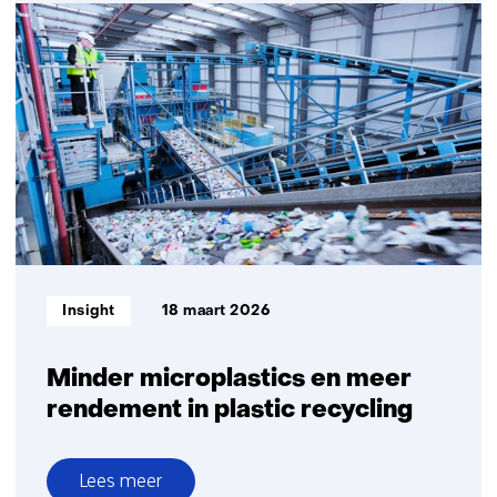
Een
objectieve
standaard
om
de
kwaliteit
van
gerecycled
plastic
te
beoordelen
Informatietype:
Insight
18 maart 2026
Minder microplastics en meer
rendement in plastic recycling
Lees meer