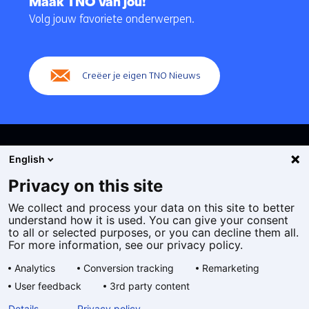
Maak TNO van jou!
navigatie
Volg jouw favoriete onderwerpen.
(Hoofdnavigatie)
Creëer je eigen TNO Nieuws
English
Privacy on this site
We collect and process your data on this site to better
Cookies
understand how it is used. You can give your consent
Privacy statement
to all or selected purposes, or you can decline them all.
Toegankelijkheid
For more information, see our privacy policy.
Disclaimer
Analytics
Conversion tracking
Remarketing
Algemene voorwaarden
User feedback
3rd party content
Geselecteerde
NL
Details
Privacy policy