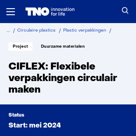
Ga
naar
inhoud
Home
Duurzaam
Industrie
CIFLEX
Circulaire plastics
Plastic verpakkingen
Soort
Thema:
Project
Duurzame materialen
project:
CIFLEX: Flexibele
verpakkingen circulair
maken
Status
Start: mei 2024