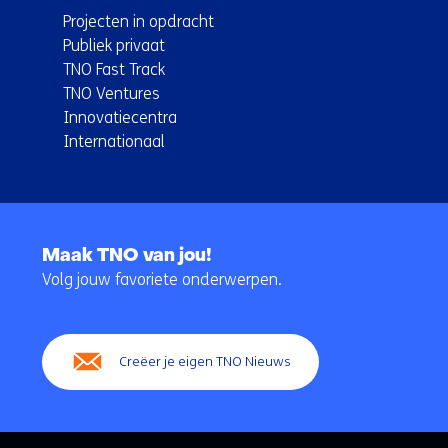
Projecten in opdracht
Publiek privaat
TNO Fast Track
TNO Ventures
Innovatiecentra
Internationaal
Terug
naar
Maak TNO van jou!
navigatie
Volg jouw favoriete onderwerpen.
(Hoofdnavigatie)
Creëer je eigen TNO Nieuws