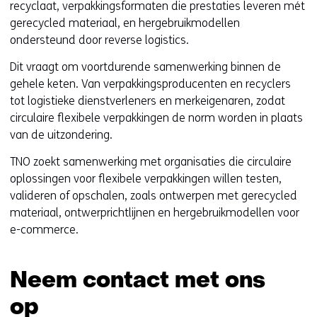
recyclaat, verpakkingsformaten die prestaties leveren mét
v
gerecycled materiaal, en hergebruikmodellen
e
ondersteund door reverse logistics.
r
w
Dit vraagt om voortdurende samenwerking binnen de
i
gehele keten. Van verpakkingsproducenten en recyclers
j
tot logistieke dienstverleners en merkeigenaren, zodat
s
circulaire flexibele verpakkingen de norm worden in plaats
t
van de uitzondering.
n
TNO zoekt samenwerking met organisaties die circulaire
a
oplossingen voor flexibele verpakkingen willen testen,
a
valideren of opschalen, zoals ontwerpen met gerecycled
r
materiaal, ontwerprichtlijnen en hergebruikmodellen voor
e
e-commerce.
e
n
a
Neem contact met ons
n
d
op