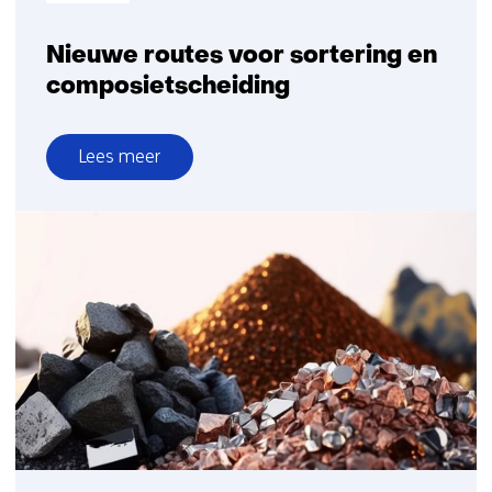
Nieuwe routes voor sortering en
composietscheiding
Lees meer
over
Nieuwe
routes
voor
sortering
en
composietscheiding