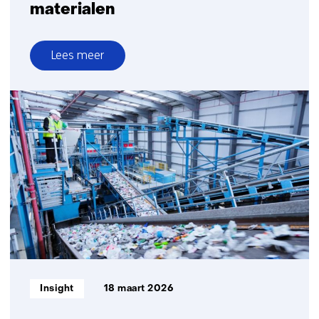
materialen
Lees meer
over
Produceren
met
duurzame
materialen
Informatietype:
Insight
18 maart 2026