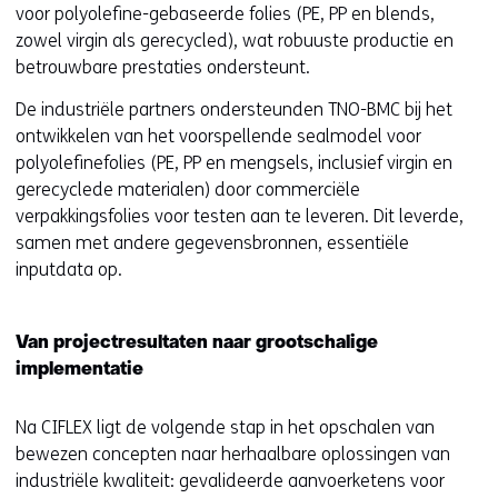
e
voor polyolefine-gebaseerde folies (PE, PP en blends,
n
zowel virgin als gerecycled), wat robuuste productie en
t
betrouwbare prestaties ondersteunt.
i
De industriële partners ondersteunden TNO-BMC bij het
n
ontwikkelen van het voorspellende sealmodel voor
n
polyolefinefolies (PE, PP en mengsels, inclusief virgin en
i
gerecyclede materialen) door commerciële
e
verpakkingsfolies voor testen aan te leveren. Dit leverde,
u
samen met andere gegevensbronnen, essentiële
w
inputdata op.
v
e
n
Van projectresultaten naar grootschalige
s
implementatie
t
e
Na CIFLEX ligt de volgende stap in het opschalen van
r
bewezen concepten naar herhaalbare oplossingen van
)
industriële kwaliteit: gevalideerde aanvoerketens voor
(