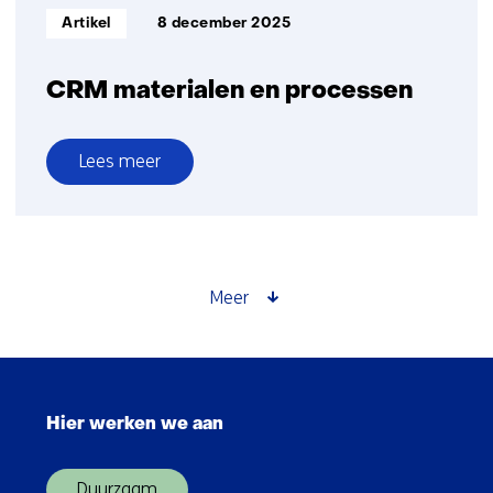
Informatietype:
Artikel
8 december 2025
CRM materialen en processen
Lees meer
over
CRM
materialen
en
processen
Meer
Sla
navigatie
Hier werken we aan
over
(Hoofdnavigatie)
Duurzaam