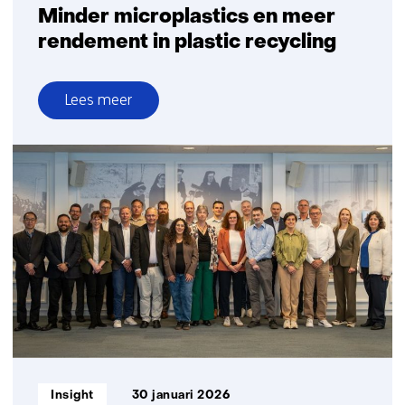
Minder microplastics en meer
rendement in plastic recycling
Lees meer
over
Minder
microplastics
en
meer
rendement
in
plastic
recycling
Informatietype:
Insight
30 januari 2026