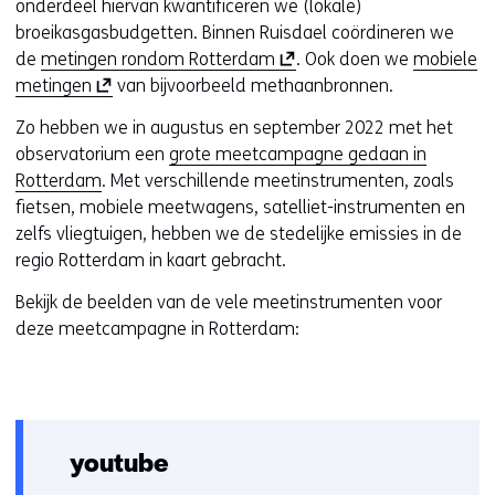
n
onderdeel hiervan kwantificeren we (lokale)
t
broeikasgasbudgetten. Binnen Ruisdael coördineren we
i
(
de
metingen rondom Rotterdam
. Ook doen we
mobiele
(
n
o
metingen
van bijvoorbeeld methaanbronnen.
o
n
p
Zo hebben we in augustus en september 2022 met het
p
i
e
observatorium een
grote meetcampagne gedaan in
e
e
n
Rotterdam
. Met verschillende meetinstrumenten, zoals
n
u
t
fietsen, mobiele meetwagens, satelliet-instrumenten en
t
w
i
zelfs vliegtuigen, hebben we de stedelijke emissies in de
i
v
n
regio Rotterdam in kaart gebracht.
n
e
n
n
n
i
Bekijk de beelden van de vele meetinstrumenten voor
i
s
e
deze meetcampagne in Rotterdam:
e
t
u
u
e
w
w
r
v
v
)
e
e
(
n
youtube
n
v
s