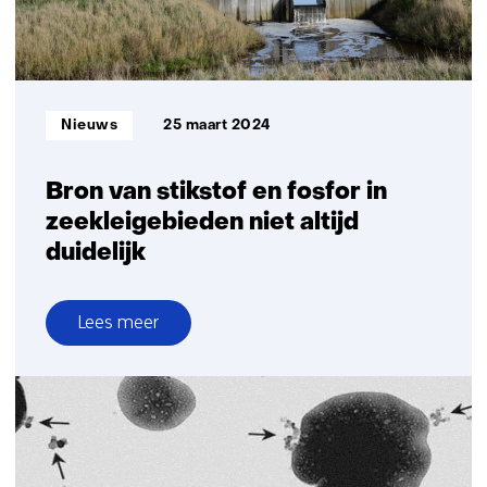
mobiele
metingen
Informatietype:
Nieuws
25 maart 2024
Bron van stikstof en fosfor in
zeekleigebieden niet altijd
duidelijk
Lees meer
over
Bron
van
stikstof
en
fosfor