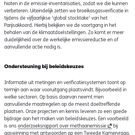
p
hiaten in de emissie-inventarisaties, zodat we die kunnen
i
e
e
n
e
verbeteren. Uiteindelijk zetten we broeikasgasverificatie in
g
n
w
a
n
tijdens de vijfjaarlijkse 'global stocktake' van het
e
a
e
n
t
Parijsakkoord. Hierbij bekijken we de voortgang in het
n
n
b
d
i
behalen van de klimaatdoelstellingen. Zo komt er meer
d
s
e
n
duidelijkheid over de werkelijke emissiereductie en of
e
i
r
n
aanvullende actie nodig is.
r
t
e
i
e
e
w
e
w
)
e
Ondersteuning bij beleidskeuzes
u
e
b
w
b
s
Informatie uit metingen en verificatiesystemen toont op
v
s
i
termijn aan waar vooruitgang plaatsvindt. Bijvoorbeeld in
e
i
t
welke sectoren. Op basis daarvan neemt men
n
t
e
aanvullende maatregelen op de meest doeltreffende
s
e
)
plaatsen. Onze projecten en kennis leveren zo een goede
t
)
bijdrage aan het maken van beleidskeuzes. Een voorbeeld
e
(
is ons
onderzoeksrapport over methaanemissie
bij
r
o
gaswinning met antwoorden op een Tweede Kamervraag.
)