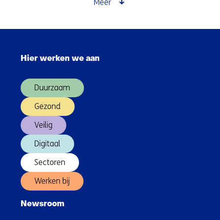
Meer
maar
wat
is
Sla
fijnstof?
navigatie
Hier werken we aan
over
(Hoofdnavigatie)
Duurzaam
Gezond
Veilig
Digitaal
Sectoren
Werken bij
Newsroom