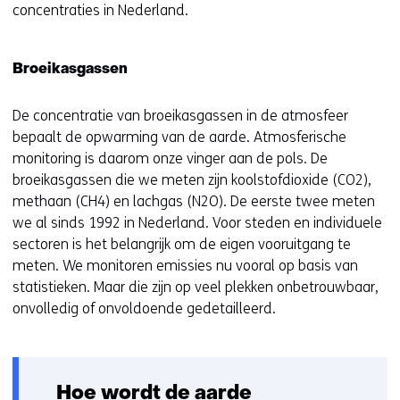
website
concentraties in Nederland.
e
worden
u
toegestaan
r
Broeikasgassen
of
w
geweigerd.
i
De concentratie van broeikasgassen in de atmosfeer
j
bepaalt de opwarming van de aarde. Atmosferische
z
monitoring is daarom onze vinger aan de pols. De
i
broeikasgassen die we meten zijn koolstofdioxide (CO2),
g
methaan (CH4) en lachgas (N2O). De eerste twee meten
e
we al sinds 1992 in Nederland. Voor steden en individuele
n
sectoren is het belangrijk om de eigen vooruitgang te
meten. We monitoren emissies nu vooral op basis van
statistieken. Maar die zijn op veel plekken onbetrouwbaar,
onvolledig of onvoldoende gedetailleerd.
Hoe wordt de aarde