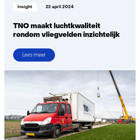
Informatietype:
Insight
22 april 2024
TNO maakt luchtkwaliteit
rondom vliegvelden inzichtelijk
Lees meer
over
TNO
maakt
luchtkwaliteit
rondom
vliegvelden
inzichtelijk