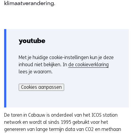
klimaatverandering.
youtube
Met je huidige cookie-instellingen kun je deze
C
inhoud niet bekijken. In
de cookieverklaring
o
lees je waarom.
o
Hier
k
kan
i
Cookies aanpassen
het
e
gebruik
v
van
o
cookies
De toren in Cabauw is onderdeel van het ICOS station
o
op
network en wordt al sinds 1995 gebruikt voor het
r
deze
genereren van lange termijn data van CO2 en methaan
k