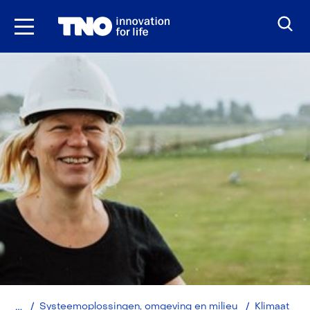
Ga
naar
inhoud
Home
Systeemoplossingen, omgeving en milieu
Klimaat