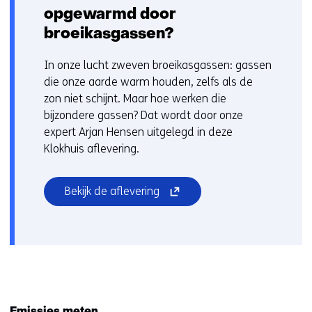
opgewarmd door
broeikasgassen?
In onze lucht zweven broeikasgassen: gassen
die onze aarde warm houden, zelfs als de
zon niet schijnt. Maar hoe werken die
bijzondere gassen? Dat wordt door onze
expert Arjan Hensen uitgelegd in deze
Klokhuis aflevering.
(opent
Bekijk de aflevering
in
nieuw
venster)
(verwijst
naar
een
andere