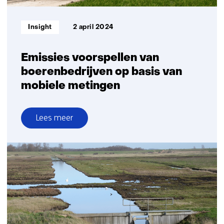
Informatietype:
Insight
2 april 2024
Emissies voorspellen van
boerenbedrijven op basis van
mobiele metingen
Lees meer
over
Emissies
voorspellen
van
boerenbedrijven
op
basis
van