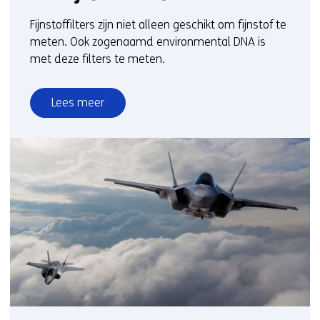
Fijnstoffilters zijn niet alleen geschikt om fijnstof te
meten. Ook zogenaamd environmental DNA is
met deze filters te meten.
Lees meer
over
Biodiversiteit
in
kaart
brengen
met
fijnstoffilters