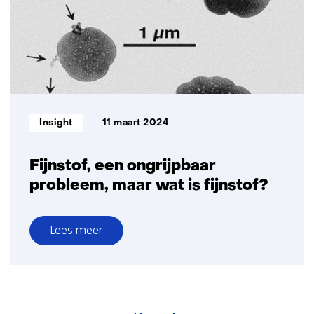
in
zeekleigebieden
niet
altijd
duidelijk
Informatietype:
Insight
11 maart 2024
Fijnstof, een ongrijpbaar
probleem, maar wat is fijnstof?
Lees meer
over
Fijnstof,
een
ongrijpbaar
probleem,