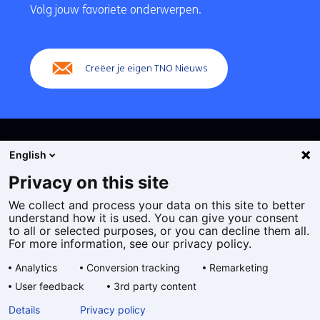
navigatie
Volg jouw favoriete onderwerpen.
(Hoofdnavigatie)
Creëer je eigen TNO Nieuws
English
Privacy on this site
We collect and process your data on this site to better
Cookies
understand how it is used. You can give your consent
Privacy statement
to all or selected purposes, or you can decline them all.
Toegankelijkheid
For more information, see our privacy policy.
Disclaimer
Analytics
Conversion tracking
Remarketing
Algemene voorwaarden
User feedback
3rd party content
Geselecteerde
NL
Details
Privacy policy
taal: