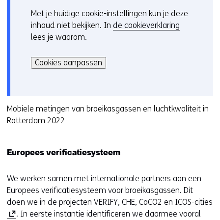
s
e
t
Met je huidige cookie-instellingen kun je deze
C
t
r
e
inhoud niet bekijken. In
de cookieverklaring
o
e
w
r
lees je waarom.
o
r
i
)
Hier
k
)
j
(
kan
i
Cookies aanpassen
(
s
v
het
e
v
t
e
gebruik
v
e
n
r
van
o
r
a
w
cookies
Mobiele metingen van broeikasgassen en luchtkwaliteit in
o
w
a
i
op
Rotterdam 2022
r
i
r
j
deze
k
j
e
s
website
e
s
e
t
Europees verificatiesysteem
worden
u
t
n
n
toegestaan
r
n
a
a
of
We werken samen met internationale partners aan een
w
a
n
a
geweigerd.
Europees verificatiesysteem voor broeikasgassen. Dit
i
a
d
r
(
doen we in de projecten VERIFY, CHE, CoCO2 en
ICOS-cities
j
r
e
e
o
. In eerste instantie identificeren we daarmee vooral
z
e
r
e