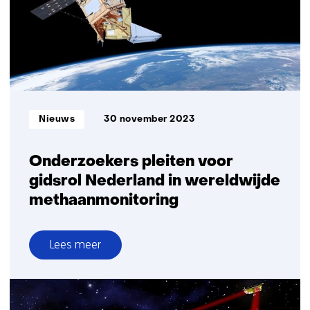
satellietdata
bij
voorspelling
luchtkwaliteit
Informatietype:
Nieuws
30 november 2023
Onderzoekers pleiten voor
gidsrol Nederland in wereldwijde
methaanmonitoring
Lees meer
over
Onderzoekers
pleiten