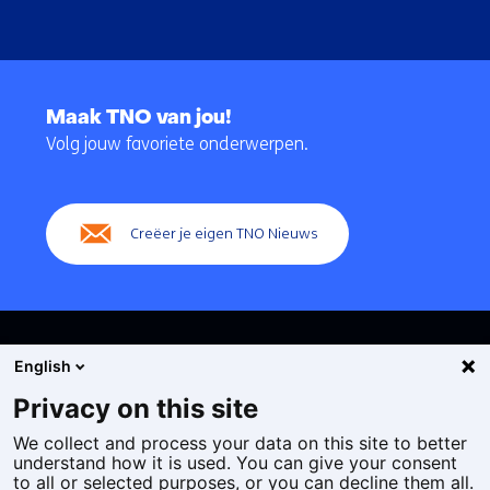
Terug
naar
Maak TNO van jou!
navigatie
Volg jouw favoriete onderwerpen.
(Hoofdnavigatie)
Creëer je eigen TNO Nieuws
English
Privacy on this site
We collect and process your data on this site to better
Cookies
understand how it is used. You can give your consent
Privacy statement
to all or selected purposes, or you can decline them all.