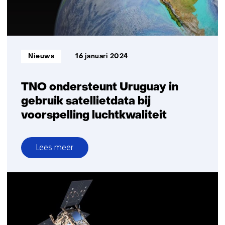
via
laser
naar
aarde
Informatietype:
Nieuws
16 januari 2024
TNO ondersteunt Uruguay in
gebruik satellietdata bij
voorspelling luchtkwaliteit
Lees meer
over
TNO
ondersteunt
Uruguay
in
gebruik