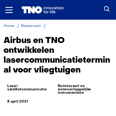
Ga
naar
inhoud
Airbus
Home
Newsroom
en
TNO zijn
Airbus en TNO
gezamenlijk
programma
ontwikkelen
UltraAir
lasercommunicatietermin
gestart
al voor vliegtuigen
Thema:
Laser-
Ruimtevaart en
satellietcommunicatie
wetenschappelijke
instrumentatie
8 april 2021