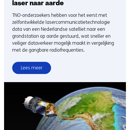
laser naar aarde
TNO-onderzoekers hebben voor het eerst met
zelfontwikkelde lasercommunicatietechnologie
data van een Nederlandse satelliet naar een
grondstation op aarde gestuurd, wat sneller en
veiliger dataverkeer mogelijk maakt in vergelijking
met de gangbare radiofrequenties.
Lees meer
over
Nederlands
satellietinstrument
verstuurt
voor
het
eerst
data