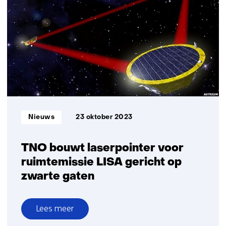
voor
gidsrol
Nederland
in
wereldwijde
methaanmonitoring
Informatietype:
Nieuws
23 oktober 2023
TNO bouwt laserpointer voor
ruimtemissie LISA gericht op
zwarte gaten
Lees meer
over