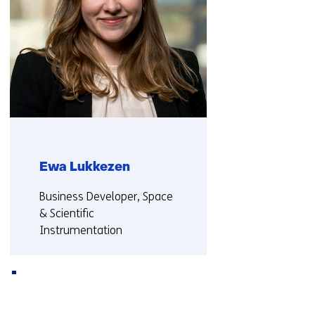
ons
op)
Ewa Lukkezen
Functie:
Business Developer, Space
& Scientific
Instrumentation
Meer over Ewa
Terug