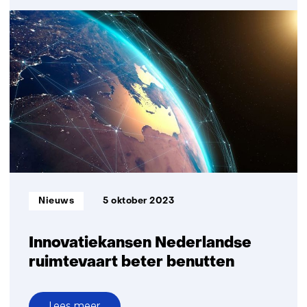
TNO
bouwt
laserpointer
voor
ruimtemissie
LISA
gericht
op
zwarte
gaten
Informatietype:
Nieuws
5 oktober 2023
Innovatiekansen Nederlandse
ruimtevaart beter benutten
Lees meer