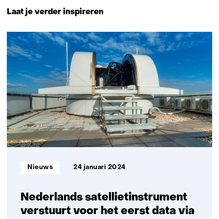
naar
Laat je verder inspireren
navigatie
(Neem
19
contact
resultaten,
met
getoond
ons
6
op)
t/m
10
Informatietype:
Nieuws
24 januari 2024
Nederlands satellietinstrument
verstuurt voor het eerst data via